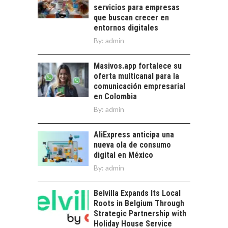
alternativas que
servicios para empresas
trascienden el
que buscan crecer en
crédito…
entornos digitales
By:
admin
Masivos.app fortalece su
oferta multicanal para la
comunicación empresarial
en Colombia
By:
admin
AliExpress anticipa una
nueva ola de consumo
digital en México
By:
admin
Belvilla Expands Its Local
Roots in Belgium Through
Strategic Partnership with
Holiday House Service