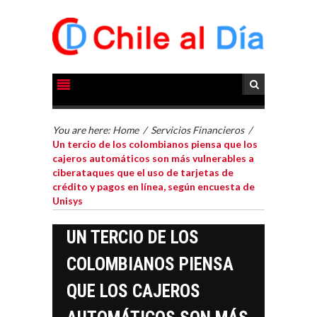
You are here:
Home
/
Servicios Financieros
/
Un tercio de los colombianos piensa que los
cajeros automáticos son más vulnerables a
ciberataques que el uso de tarjetas de
crédito y pagos en línea, según encuesta de
Unisys
UN TERCIO DE LOS
COLOMBIANOS PIENSA
QUE LOS CAJEROS