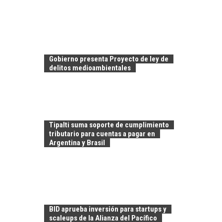
Gobierno presenta Proyecto de ley de
delitos medioambientales
Tipalti suma soporte de cumplimiento
tributario para cuentas a pagar en
Argentina y Brasil
LA
TRANSFORMACIÓN
DE LOS RECURSOS
HUMANOS EN LAS
BID aprueba inversión para startups y
EMPRESAS
scaleups de la Alianza del Pacífico