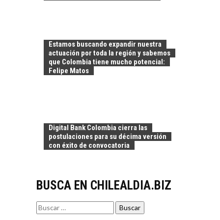
CHILENAS
La transformación
estratégica de los
FINANCIAMIENTO
recursos humanos en
Estamos buscando expandir nuestra
PARA PYMES EN
las empresas…
actuación por toda la región y sabemos
CHILE:
que Colombia tiene mucho potencial:
ALTERNATIVAS MÁS
Felipe Matos
ALLÁ DEL CRÉDITO
BANCARIO
Financiamiento para
pymes en Chile:
EL CRECIMIENTO DE
alternativas que
Digital Bank Colombia cierra las
LOS SERVICIOS
trascienden el
postulaciones para su décima versión
DIGITALES
crédito…
con éxito de convocatoria
EXPORTADOS DESDE
CHILE
El auge de las
BUSCA EN CHILEALDIA.BIZ
exportaciones de
servicios digitales en
TURISMO EN EL
Chile:…
Buscar
DESIERTO DE
por:
ATACAMA: