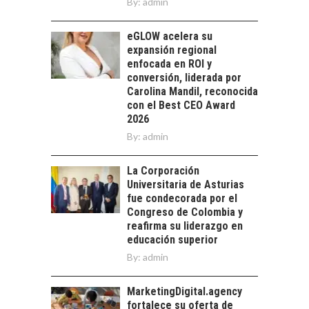
AVANCES Y DESAFÍOS
By:
admin
Chile como hub
eGLOW acelera su
tecnológico de
expansión regional
América Latina:
enfocada en ROI y
avances y desafíos…
LA
conversión, liderada por
TRANSFORMACIÓN
Carolina Mandil, reconocida
DE LOS RECURSOS
con el Best CEO Award
HUMANOS EN LAS
2026
EMPRESAS
By:
admin
CHILENAS
La transformación
La Corporación
estratégica de los
Universitaria de Asturias
FINANCIAMIENTO
recursos humanos en
fue condecorada por el
PARA PYMES EN
las empresas…
Congreso de Colombia y
CHILE:
reafirma su liderazgo en
ALTERNATIVAS MÁS
educación superior
ALLÁ DEL CRÉDITO
By:
admin
BANCARIO
Financiamiento para
MarketingDigital.agency
pymes en Chile:
fortalece su oferta de