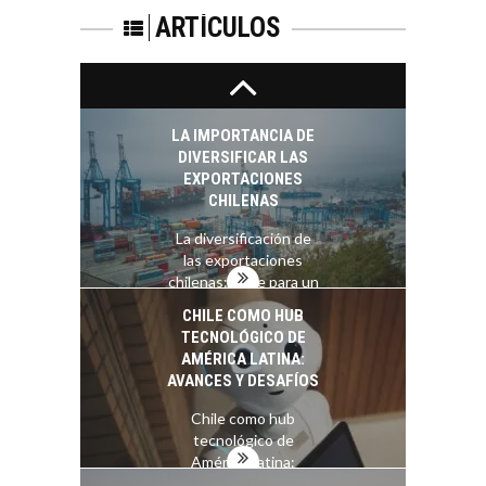
OPORTUNIDADES
ARTÍCULOS
PARA EL
DESARROLLO LOCAL
El Desierto de
Atacama: Motor
LA IMPORTANCIA DE
Estratégico para el
DIVERSIFICAR LAS
Desarrollo Turístico…
EXPORTACIONES
CHILENAS
La diversificación de
las exportaciones
chilenas: clave para un
crecimiento…
CHILE COMO HUB
TECNOLÓGICO DE
AMÉRICA LATINA:
AVANCES Y DESAFÍOS
Chile como hub
tecnológico de
América Latina:
avances y desafíos…