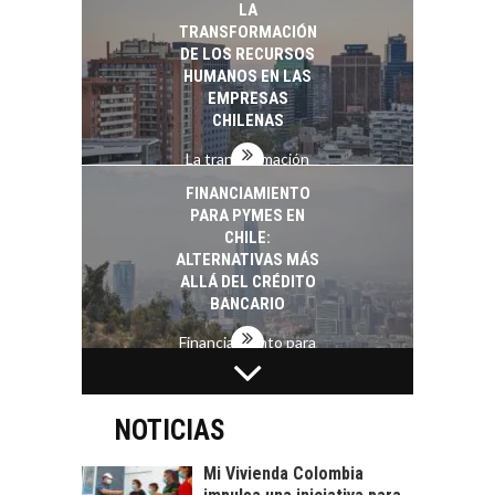
LA
TRANSFORMACIÓN
DE LOS RECURSOS
HUMANOS EN LAS
EMPRESAS
CHILENAS
La transformación
estratégica de los
FINANCIAMIENTO
recursos humanos en
PARA PYMES EN
las empresas…
CHILE:
ALTERNATIVAS MÁS
ALLÁ DEL CRÉDITO
BANCARIO
Financiamiento para
pymes en Chile:
EL CRECIMIENTO DE
alternativas que
LOS SERVICIOS
trascienden el
DIGITALES
NOTICIAS
crédito…
EXPORTADOS DESDE
CHILE
Mi Vivienda Colombia