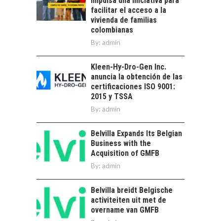
impulsa una iniciativa para
El auge de las
facilitar el acceso a la
exportaciones de
vivienda de familias
servicios digitales en
TURISMO EN EL
colombianas
Chile:…
DESIERTO DE
By:
admin
ATACAMA:
OPORTUNIDADES
Kleen-Hy-Dro-Gen Inc.
PARA EL
anuncia la obtención de las
DESARROLLO LOCAL
certificaciones ISO 9001:
El Desierto de
2015 y TSSA
Atacama: Motor
By:
admin
LA IMPORTANCIA DE
Estratégico para el
DIVERSIFICAR LAS
Desarrollo Turístico…
EXPORTACIONES
Belvilla Expands Its Belgian
CHILENAS
Business with the
Acquisition of GMFB
La diversificación de
By:
admin
las exportaciones
chilenas: clave para un
crecimiento…
Belvilla breidt Belgische
CHILE COMO HUB
activiteiten uit met de
TECNOLÓGICO DE
overname van GMFB
AMÉRICA LATINA: