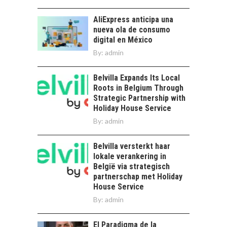
Minería chilena: un
pilar estratégico ante
AliExpress anticipa una
el reto ineludible de…
nueva ola de consumo
digital en México
By:
admin
Belvilla Expands Its Local
Roots in Belgium Through
Strategic Partnership with
Holiday House Service
By:
admin
Belvilla versterkt haar
lokale verankering in
België via strategisch
partnerschap met Holiday
House Service
By:
admin
El Paradigma de la