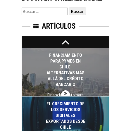
innovación para
EL IMPACTO DEL
startups…
Buscar
TIPO DE CAMBIO EN
por:
LAS EMPRESAS
CHILENAS
ARTÍCULOS
El tipo de cambio
como factor
determinante en la
economía…
FINANCIAMIENTO
PARA PYMES EN
CHILE:
ALTERNATIVAS MÁS
ALLÁ DEL CRÉDITO
BANCARIO
Financiamiento para
pymes en Chile:
EL CRECIMIENTO DE
alternativas que
LOS SERVICIOS
trascienden el
DIGITALES
crédito…
EXPORTADOS DESDE
CHILE