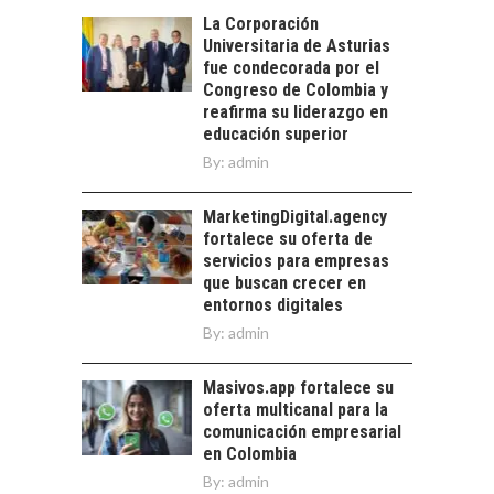
EL CRECIMIENTO DE
alternativas que
La Corporación
LOS SERVICIOS
trascienden el
Universitaria de Asturias
DIGITALES
crédito…
fue condecorada por el
EXPORTADOS DESDE
Congreso de Colombia y
CHILE
reafirma su liderazgo en
educación superior
El auge de las
exportaciones de
By:
admin
servicios digitales en
TURISMO EN EL
Chile:…
DESIERTO DE
MarketingDigital.agency
ATACAMA:
fortalece su oferta de
OPORTUNIDADES
servicios para empresas
PARA EL
que buscan crecer en
DESARROLLO LOCAL
entornos digitales
By:
admin
El Desierto de
Atacama: Motor
LA INDUSTRIA
Estratégico para el
Masivos.app fortalece su
MINERA CHILENA
Desarrollo Turístico…
oferta multicanal para la
FRENTE AL DESAFÍO
comunicación empresarial
DE LA
en Colombia
SOSTENIBILIDAD
By:
admin