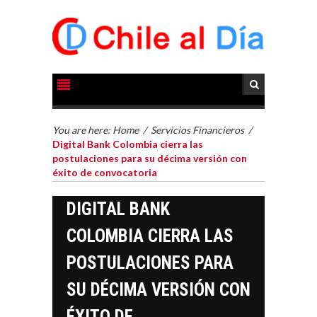
You are here:
Home
/
Servicios Financieros
/
Digital Bank Colombia cierra las
postulaciones para su décima versión con
éxito de convocatoria
DIGITAL BANK
COLOMBIA CIERRA LAS
POSTULACIONES PARA
SU DÉCIMA VERSIÓN CON
ÉXITO DE