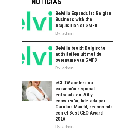
NOTICIAS
PARA STARTUPS Y
NUEVOS NEGOCIOS
Belvilla Expands Its Belgian
Business with the
Capital de riesgo en
Acquisition of GMFB
Chile: motor de
By:
admin
innovación para
EL IMPACTO DEL
startups…
TIPO DE CAMBIO EN
Belvilla breidt Belgische
LAS EMPRESAS
activiteiten uit met de
CHILENAS
overname van GMFB
El tipo de cambio
By:
admin
como factor
determinante en la
eGLOW acelera su
economía…
FINANCIAMIENTO
expansión regional
PARA PYMES EN
enfocada en ROI y
CHILE:
conversión, liderada por
ALTERNATIVAS MÁS
Carolina Mandil, reconocida
ALLÁ DEL CRÉDITO
con el Best CEO Award
BANCARIO
2026
By:
admin
Financiamiento para
pymes en Chile: