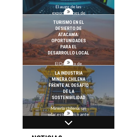
El auge de las
exportaciones de
servicios digitales en
TURISMO EN EL
Chile:…
DESIERTO DE
ATACAMA:
OPORTUNIDADES
PARA EL
DESARROLLO LOCAL
El Desierto de
Atacama: Motor
LA INDUSTRIA
Estratégico para el
MINERA CHILENA
Desarrollo Turístico…
FRENTE AL DESAFÍO
DE LA
SOSTENIBILIDAD
Minería chilena: un
pilar estratégico ante
el reto ineludible de…
CAPITAL DE RIESGO
EN CHILE:
OPORTUNIDADES