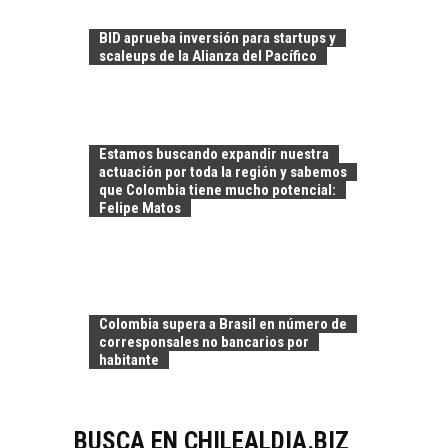
ATACAMA:
OPORTUNIDADES
BID aprueba inversión para startups y
PARA EL
scaleups de la Alianza del Pacífico
DESARROLLO LOCAL
El Desierto de
Atacama: Motor
LA INDUSTRIA
Estratégico para el
Estamos buscando expandir nuestra
MINERA CHILENA
Desarrollo Turístico…
actuación por toda la región y sabemos
FRENTE AL DESAFÍO
que Colombia tiene mucho potencial:
DE LA
Felipe Matos
SOSTENIBILIDAD
Minería chilena: un
pilar estratégico ante
el reto ineludible de…
CAPITAL DE RIESGO
Colombia supera a Brasil en número de
EN CHILE:
corresponsales no bancarios por
OPORTUNIDADES
habitante
PARA STARTUPS Y
NUEVOS NEGOCIOS
Capital de riesgo en
BUSCA EN CHILEALDIA.BIZ
Chile: motor de