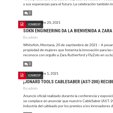
y sus esperanzas para el futuro. La celebración también inc
0
Septiembre 20, 2021
ICNWESP
SOKN ENGINEERING DA LA BIENVENIDA A ZAR
By:
admin
Whitefish, Montana, 20 de septiembre de 2021 – A pesar d
propiedad de mujeres que fomenta la innovación para las 
reconoce con orgullo a Zara Rutherford y FlyZolo en su b
0
Septiembre 1, 2021
ICNWESP
¡JONARD TOOLS CABLESABER (AST-200) RECIB
By:
admin
Anuncio oficial realizado durante la conferencia y exposi
se complace en anunciar que nuestro CableSaber (AST-20
industria del cableado por los premios a los innovadores 