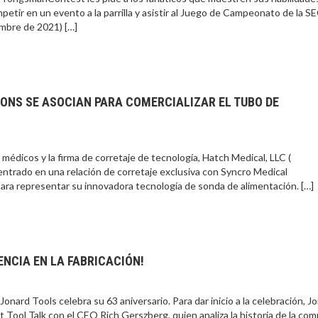
ompetir en un evento a la parrilla y asistir al Juego de Campeonato de la S
mbre de 2021) […]
ONS SE ASOCIAN PARA COMERCIALIZAR EL TUBO DE
médicos y la firma de corretaje de tecnología, Hatch Medical, LLC (
trado en una relación de corretaje exclusiva con Syncro Medical
para representar su innovadora tecnología de sonda de alimentación. […]
NCIA EN LA FABRICACIÓN!
nard Tools celebra su 63 aniversario. Para dar inicio a la celebración, J
Tool Talk con el CEO Rich Gerszberg, quien analiza la historia de la com