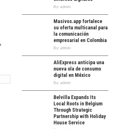
By:
admin
Masivos.app fortalece
su oferta multicanal para
la comunicación
empresarial en Colombia
a
By:
admin
AliExpress anticipa una
nueva ola de consumo
digital en México
By:
admin
Belvilla Expands Its
Local Roots in Belgium
Through Strategic
Partnership with Holiday
House Service