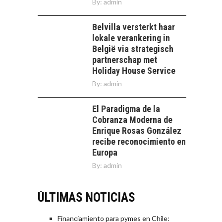
By:
admin
Belvilla versterkt haar
lokale verankering in
België via strategisch
partnerschap met
Holiday House Service
By:
admin
El Paradigma de la
Cobranza Moderna de
Enrique Rosas González
recibe reconocimiento en
Europa
By:
admin
ÚLTIMAS NOTICIAS
Financiamiento para pymes en Chile: