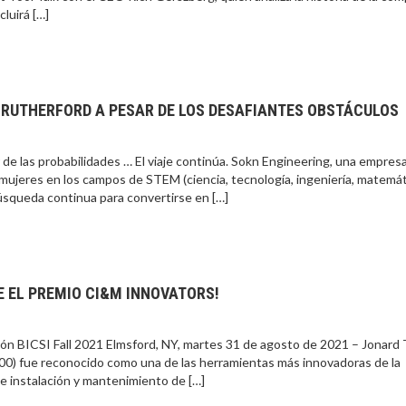
luirá […]
A RUTHERFORD A PESAR DE LOS DESAFIANTES OBSTÁCULOS
e las probabilidades … El viaje continúa. Sokn Engineering, una empres
mujeres en los campos de STEM (ciencia, tecnología, ingeniería, matemát
úsqueda continua para convertirse en […]
E EL PREMIO CI&M INNOVATORS!
ción BICSI Fall 2021 Elmsford, NY, martes 31 de agosto de 2021 – Jonard 
0) fue reconocido como una de las herramientas más innovadoras de la
de instalación y mantenimiento de […]