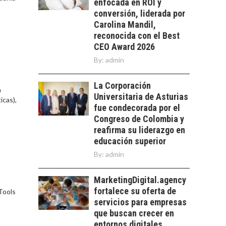
EXPORTADOS DESDE
enfocada en ROI y
CHILE
conversión, liderada por
Carolina Mandil,
El auge de las
reconocida con el Best
exportaciones de
CEO Award 2026
servicios digitales en
TURISMO EN EL
Chile:…
By:
admin
DESIERTO DE
ATACAMA:
La Corporación
OPORTUNIDADES
a
PARA EL
Universitaria de Asturias
icas),
DESARROLLO LOCAL
fue condecorada por el
Congreso de Colombia y
El Desierto de
reafirma su liderazgo en
Atacama: Motor
LA INDUSTRIA
educación superior
Estratégico para el
MINERA CHILENA
Desarrollo Turístico…
By:
admin
FRENTE AL DESAFÍO
DE LA
SOSTENIBILIDAD
MarketingDigital.agency
fortalece su oferta de
Tools
Minería chilena: un
servicios para empresas
pilar estratégico ante
que buscan crecer en
el reto ineludible de…
entornos digitales