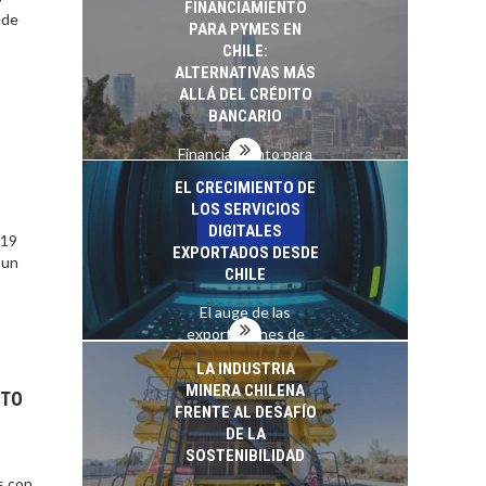
FINANCIAMIENTO
ede
PARA PYMES EN
CHILE:
ALTERNATIVAS MÁS
ALLÁ DEL CRÉDITO
BANCARIO
Financiamiento para
pymes en Chile:
EL CRECIMIENTO DE
alternativas que
LOS SERVICIOS
trascienden el
DIGITALES
 19
crédito…
EXPORTADOS DESDE
 un
CHILE
El auge de las
exportaciones de
servicios digitales en
TURISMO EN EL
LA INDUSTRIA
Chile:…
DESIERTO DE
MINERA CHILENA
NTO
ATACAMA:
FRENTE AL DESAFÍO
OPORTUNIDADES
DE LA
PARA EL
SOSTENIBILIDAD
DESARROLLO LOCAL
s con