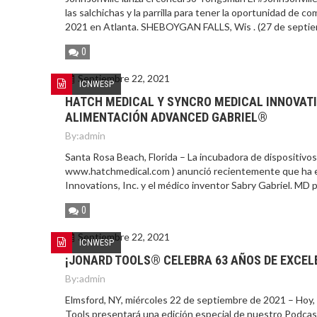
las salchichas y la parrilla para tener la oportunidad de c
2021 en Atlanta. SHEBOYGAN FALLS, Wis . (27 de septie
0
Septiembre 22, 2021
ICNWESP
HATCH MEDICAL Y SYNCRO MEDICAL INNOVATI
ALIMENTACIÓN ADVANCED GABRIEL®
By:
admin
Santa Rosa Beach, Florida – La incubadora de dispositivos 
www.hatchmedical.com ) anunció recientemente que ha en
Innovations, Inc. y el médico inventor Sabry Gabriel. MD 
0
Septiembre 22, 2021
ICNWESP
¡JONARD TOOLS® CELEBRA 63 AÑOS DE EXCELE
By:
admin
Elmsford, NY, miércoles 22 de septiembre de 2021 – Hoy, Jo
Tools presentará una edición especial de nuestro Podcast 