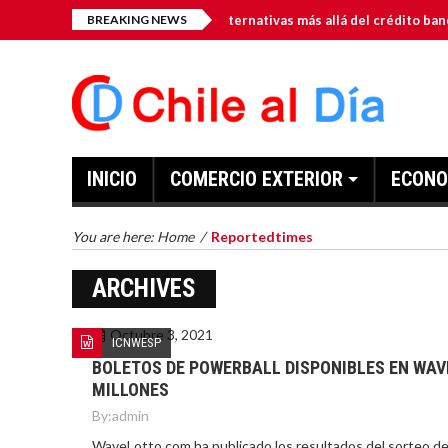
nto para pymes en Chile: alternativas más allá del crédito bancario
BREAKING NEWS
INICIO
COMERCIO EXTERIOR
ECONO
You are here:
Home
/
Reportedtimes
ARCHIVES
Octubre 3, 2021
ICNWESP
BOLETOS DE POWERBALL DISPONIBLES EN WAV
MILLONES
By:
admin
WaveLotto.com ha publicado los resultados del sorteo del