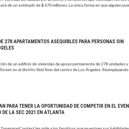
será de un estimado de $ 670 millones. La única forma en que alguien pu
DE 278 APARTAMENTOS ASEQUIBLES PARA PERSONAS SIN
NGELES
ón de un edificio de viviendas de apoyo permanente de 278 unidades y
 Street en el distrito Skid Row del centro de Los Ángeles. Reemplazando
N PARA TENER LA OPORTUNIDAD DE COMPETIR EN EL EVE
 DE LA SEC 2021 EN ATLANTA
eTongsmanContest les pide a los fanáticos que muestren sus habilidade