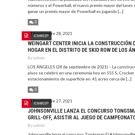
números y el Powerball, el nuevo premio mayor del lunes 
ganar un premio mayor de Powerball es jugando […]
0
Septiembre 28, 2021
ICNWESP
WEINGART CENTER INICIA LA CONSTRUCCIÓN 
HOGAR EN EL DISTRITO DE SKID ROW DE LOS Á
By:
admin
LOS ÁNGELES (28 de septiembre de 2021) – La construcci
pisos se celebró en una ceremonia hoy en 555 S. Crocker
estacionamiento de superficie en .41 acres cerca de […]
0
Septiembre 27, 2021
ICNWESP
JOHNSONVILLE LANZA EL CONCURSO TONGSMA
GRILL-OFF, ASISTIR AL JUEGO DE CAMPEONATO
By:
admin
Johnsonville lanza el concurso Tongsman El #Johnsonvill