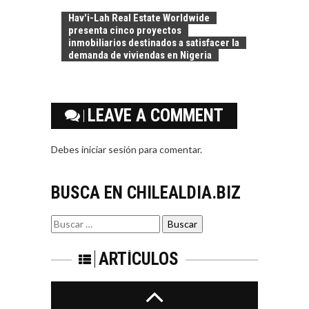
ATACAMA:
Hav'i-Lah Real Estate Worldwide
OPORTUNIDADES
presenta cinco proyectos
PARA EL
inmobiliarios destinados a satisfacer la
DESARROLLO LOCAL
demanda de viviendas en Nigeria
El Desierto de
Atacama: Motor
LA INDUSTRIA
Estratégico para el
LEAVE A COMMENT
MINERA CHILENA
Desarrollo Turístico…
FRENTE AL DESAFÍO
DE LA
Debes
iniciar sesión
para comentar.
SOSTENIBILIDAD
Minería chilena: un
BUSCA EN CHILEALDIA.BIZ
pilar estratégico ante
el reto ineludible de…
CAPITAL DE RIESGO
Buscar
EN CHILE:
por:
OPORTUNIDADES
PARA STARTUPS Y
ARTÍCULOS
NUEVOS NEGOCIOS
Capital de riesgo en
Chile: motor de