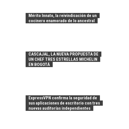
Mérito Innato, la reivindicación de un
cocinero enamorado de lo ancestral
CASCAJAL, LA NUEVA PROPUESTA DE
UN CHEF TRES ESTRELLAS MICHELIN
EN BOGOTÁ
EL CRECIMIENTO DE
LOS SERVICIOS
DIGITALES
EXPORTADOS DESDE
CHILE
ExpressVPN confirma la seguridad de
sus aplicaciones de escritorio con tres
El auge de las
nuevas auditorías independientes
exportaciones de
servicios digitales en
TURISMO EN EL
Chile:…
DESIERTO DE