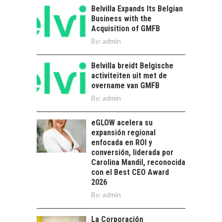
OPORTUNIDADES
Belvilla Expands Its Belgian
PARA STARTUPS Y
Business with the
NUEVOS NEGOCIOS
Acquisition of GMFB
Capital de riesgo en
By:
admin
Chile: motor de
innovación para
LA
Belvilla breidt Belgische
startups…
TRANSFORMACIÓN
activiteiten uit met de
DE LOS RECURSOS
overname van GMFB
HUMANOS EN LAS
By:
admin
EMPRESAS
CHILENAS
eGLOW acelera su
La transformación
expansión regional
estratégica de los
enfocada en ROI y
FINANCIAMIENTO
recursos humanos en
conversión, liderada por
PARA PYMES EN
las empresas…
Carolina Mandil, reconocida
CHILE:
con el Best CEO Award
ALTERNATIVAS MÁS
2026
ALLÁ DEL CRÉDITO
By:
BANCARIO
admin
Financiamiento para
La Corporación
pymes en Chile: