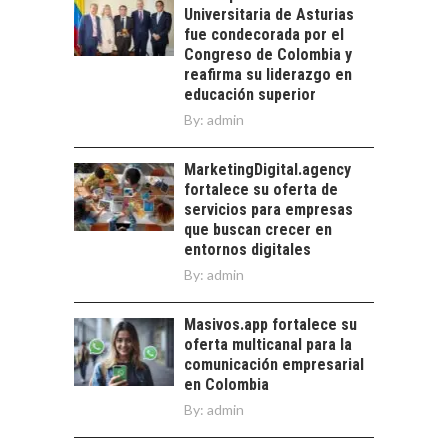
EL CRECIMIENTO DE
Universitaria de Asturias
alternativas que
LOS SERVICIOS
fue condecorada por el
trascienden el
DIGITALES
Congreso de Colombia y
crédito…
EXPORTADOS DESDE
reafirma su liderazgo en
CHILE
educación superior
By:
admin
El auge de las
exportaciones de
servicios digitales en
MarketingDigital.agency
TURISMO EN EL
Chile:…
fortalece su oferta de
DESIERTO DE
servicios para empresas
ATACAMA:
que buscan crecer en
OPORTUNIDADES
entornos digitales
PARA EL
By:
admin
DESARROLLO LOCAL
El Desierto de
Masivos.app fortalece su
Atacama: Motor
oferta multicanal para la
Estratégico para el
comunicación empresarial
Desarrollo Turístico…
en Colombia
By:
admin