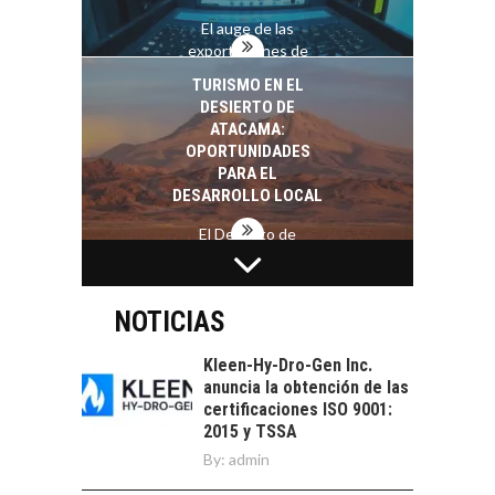
El auge de las
exportaciones de
servicios digitales en
TURISMO EN EL
Chile:…
DESIERTO DE
ATACAMA:
OPORTUNIDADES
PARA EL
DESARROLLO LOCAL
El Desierto de
Atacama: Motor
LA INDUSTRIA
Estratégico para el
MINERA CHILENA
Desarrollo Turístico…
FRENTE AL DESAFÍO
NOTICIAS
DE LA
SOSTENIBILIDAD
Kleen-Hy-Dro-Gen Inc.
anuncia la obtención de las
Minería chilena: un
certificaciones ISO 9001:
pilar estratégico ante
2015 y TSSA
el reto ineludible de…
CAPITAL DE RIESGO
By:
admin
EN CHILE: