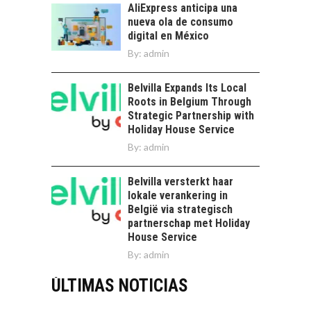
AliExpress anticipa una
nueva ola de consumo
digital en México
By:
admin
Belvilla Expands Its Local
Roots in Belgium Through
Strategic Partnership with
Holiday House Service
By:
admin
Belvilla versterkt haar
lokale verankering in
België via strategisch
partnerschap met Holiday
House Service
By:
admin
ÚLTIMAS NOTICIAS