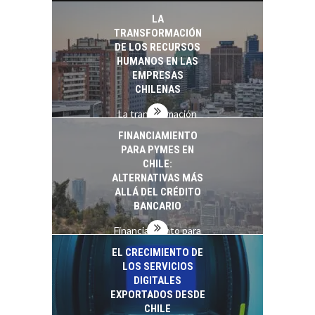
innovación para
LA
startups…
TRANSFORMACIÓN
DE LOS RECURSOS
HUMANOS EN LAS
EMPRESAS
CHILENAS
La transformación
estratégica de los
FINANCIAMIENTO
recursos humanos en
PARA PYMES EN
las empresas…
CHILE:
ALTERNATIVAS MÁS
ALLÁ DEL CRÉDITO
BANCARIO
Financiamiento para
pymes en Chile:
EL CRECIMIENTO DE
alternativas que
LOS SERVICIOS
trascienden el
DIGITALES
crédito…
EXPORTADOS DESDE
CHILE