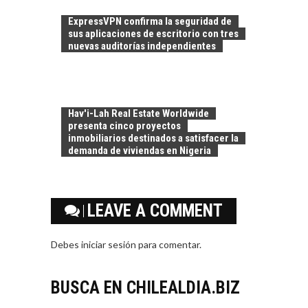
ALTERNATIVAS MÁS
ALLÁ DEL CRÉDITO
ExpressVPN confirma la seguridad de
sus aplicaciones de escritorio con tres
BANCARIO
nuevas auditorías independientes
Financiamiento para
pymes en Chile:
EL CRECIMIENTO DE
alternativas que
LOS SERVICIOS
trascienden el
DIGITALES
Hav'i-Lah Real Estate Worldwide
crédito…
EXPORTADOS DESDE
presenta cinco proyectos
CHILE
inmobiliarios destinados a satisfacer la
demanda de viviendas en Nigeria
El auge de las
exportaciones de
servicios digitales en
TURISMO EN EL
Chile:…
LEAVE A COMMENT
DESIERTO DE
ATACAMA:
OPORTUNIDADES
Debes
iniciar sesión
para comentar.
PARA EL
DESARROLLO LOCAL
BUSCA EN CHILEALDIA.BIZ
El Desierto de
Atacama: Motor