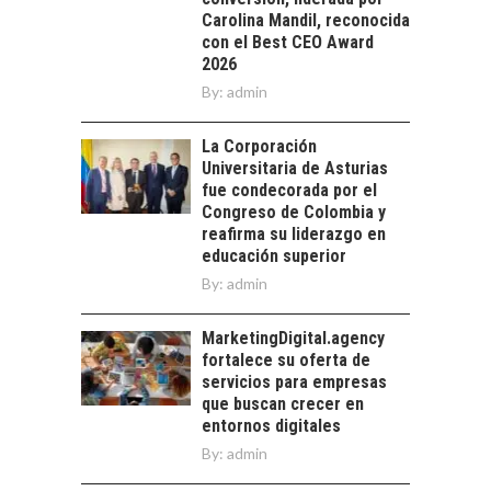
TRANSFORMACIÓN
Carolina Mandil, reconocida
DE LOS RECURSOS
con el Best CEO Award
HUMANOS EN LAS
2026
EMPRESAS
By:
CHILENAS
admin
La transformación
La Corporación
estratégica de los
FINANCIAMIENTO
Universitaria de Asturias
recursos humanos en
PARA PYMES EN
fue condecorada por el
las empresas…
CHILE:
Congreso de Colombia y
ALTERNATIVAS MÁS
reafirma su liderazgo en
ALLÁ DEL CRÉDITO
educación superior
BANCARIO
By:
admin
Financiamiento para
pymes en Chile:
MarketingDigital.agency
EL CRECIMIENTO DE
alternativas que
fortalece su oferta de
LOS SERVICIOS
trascienden el
servicios para empresas
DIGITALES
crédito…
que buscan crecer en
EXPORTADOS DESDE
entornos digitales
CHILE
By:
admin
El auge de las