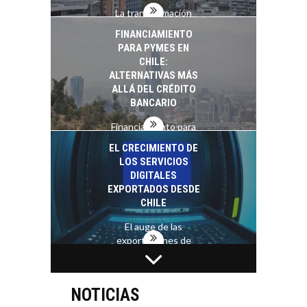
La transformación
estratégica de los
FINANCIAMIENTO
recursos humanos en
PARA PYMES EN
las empresas…
CHILE:
ALTERNATIVAS MÁS
ALLÁ DEL CRÉDITO
BANCARIO
Financiamiento para
pymes en Chile:
EL CRECIMIENTO DE
alternativas que
LOS SERVICIOS
trascienden el
DIGITALES
crédito…
EXPORTADOS DESDE
CHILE
El auge de las
exportaciones de
servicios digitales en
TURISMO EN EL
Chile:…
DESIERTO DE
ATACAMA:
NOTICIAS
OPORTUNIDADES