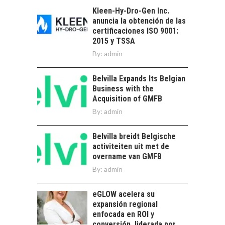
PARA EL
Kleen-Hy-Dro-Gen Inc.
DESARROLLO LOCAL
anuncia la obtención de las
certificaciones ISO 9001:
El Desierto de
2015 y TSSA
Atacama: Motor
LA INDUSTRIA
By:
admin
Estratégico para el
MINERA CHILENA
Desarrollo Turístico…
FRENTE AL DESAFÍO
Belvilla Expands Its Belgian
DE LA
Business with the
SOSTENIBILIDAD
Acquisition of GMFB
Minería chilena: un
By:
admin
pilar estratégico ante
el reto ineludible de…
CHILE COMO HUB
Belvilla breidt Belgische
TECNOLÓGICO DE
activiteiten uit met de
AMÉRICA LATINA:
overname van GMFB
AVANCES Y DESAFÍOS
By:
admin
Chile como hub
tecnológico de
eGLOW acelera su
América Latina:
expansión regional
avances y desafíos…
enfocada en ROI y
LA
conversión, liderada por