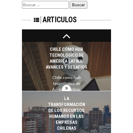
LA INDUSTRIA
Estratégico para el
Buscar
MINERA CHILENA
Desarrollo Turístico…
por:
FRENTE AL DESAFÍO
DE LA
ARTÍCULOS
SOSTENIBILIDAD
Minería chilena: un
pilar estratégico ante
el reto ineludible de…
CHILE COMO HUB
TECNOLÓGICO DE
AMÉRICA LATINA:
AVANCES Y DESAFÍOS
Chile como hub
tecnológico de
América Latina:
avances y desafíos…
LA
TRANSFORMACIÓN
DE LOS RECURSOS
HUMANOS EN LAS
EMPRESAS
CHILENAS