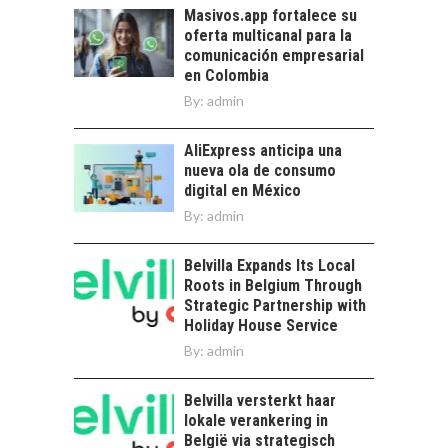
exportaciones de
Masivos.app fortalece su
servicios digitales en
oferta multicanal para la
Chile:…
comunicación empresarial
en Colombia
By:
admin
AliExpress anticipa una
nueva ola de consumo
digital en México
By:
admin
Belvilla Expands Its Local
Roots in Belgium Through
Strategic Partnership with
Holiday House Service
By:
admin
Belvilla versterkt haar
lokale verankering in
België via strategisch