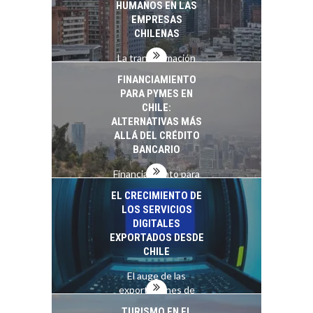
HUMANOS EN LAS
EMPRESAS
CHILENAS
La transformación
estratégica de los
FINANCIAMIENTO
recursos humanos en
PARA PYMES EN
las empresas…
CHILE:
ALTERNATIVAS MÁS
ALLÁ DEL CRÉDITO
BANCARIO
Financiamiento para
pymes en Chile:
EL CRECIMIENTO DE
alternativas que
LOS SERVICIOS
trascienden el
DIGITALES
crédito…
EXPORTADOS DESDE
CHILE
El auge de las
exportaciones de
servicios digitales en
TURISMO EN EL