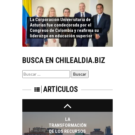
El Desierto de
Atacama: Motor
LA INDUSTRIA
La Corporación Universitaria de
Estratégico para el
Asturias fue condecorada por el
MINERA CHILENA
Desarrollo Turístico…
Congreso de Colombia y reafirma su
FRENTE AL DESAFÍO
liderazgo en educación superior
DE LA
SOSTENIBILIDAD
Minería chilena: un
BUSCA EN CHILEALDIA.BIZ
pilar estratégico ante
el reto ineludible de…
CAPITAL DE RIESGO
Buscar
EN CHILE:
por:
OPORTUNIDADES
PARA STARTUPS Y
ARTÍCULOS
NUEVOS NEGOCIOS
Capital de riesgo en
Chile: motor de
innovación para
LA
startups…
TRANSFORMACIÓN
DE LOS RECURSOS