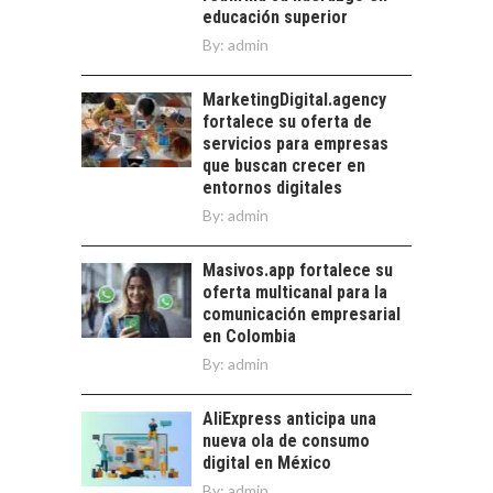
CHILE
educación superior
By:
admin
El auge de las
exportaciones de
servicios digitales en
MarketingDigital.agency
TURISMO EN EL
Chile:…
fortalece su oferta de
DESIERTO DE
servicios para empresas
ATACAMA:
que buscan crecer en
OPORTUNIDADES
entornos digitales
PARA EL
By:
admin
DESARROLLO LOCAL
El Desierto de
Masivos.app fortalece su
Atacama: Motor
oferta multicanal para la
Estratégico para el
comunicación empresarial
Desarrollo Turístico…
en Colombia
By:
admin
AliExpress anticipa una
nueva ola de consumo
digital en México
By:
admin