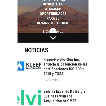
Chile:…
DESIERTO DE
ATACAMA:
OPORTUNIDADES
PARA EL
DESARROLLO LOCAL
El Desierto de
Atacama: Motor
LA INDUSTRIA
Estratégico para el
MINERA CHILENA
Desarrollo Turístico…
FRENTE AL DESAFÍO
NOTICIAS
DE LA
SOSTENIBILIDAD
Kleen-Hy-Dro-Gen Inc.
anuncia la obtención de las
Minería chilena: un
certificaciones ISO 9001:
pilar estratégico ante
2015 y TSSA
el reto ineludible de…
CAPITAL DE RIESGO
By:
admin
EN CHILE:
OPORTUNIDADES
Belvilla Expands Its Belgian
PARA STARTUPS Y
Business with the
NUEVOS NEGOCIOS
Acquisition of GMFB
Capital de riesgo en