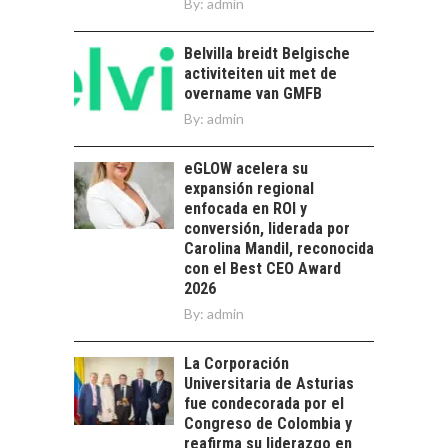
By:
admin
Chile: motor de
innovación para
LA
Belvilla breidt Belgische
startups…
TRANSFORMACIÓN
activiteiten uit met de
DE LOS RECURSOS
overname van GMFB
HUMANOS EN LAS
By:
admin
EMPRESAS
CHILENAS
eGLOW acelera su
La transformación
expansión regional
estratégica de los
enfocada en ROI y
FINANCIAMIENTO
recursos humanos en
conversión, liderada por
PARA PYMES EN
las empresas…
Carolina Mandil, reconocida
CHILE:
con el Best CEO Award
ALTERNATIVAS MÁS
2026
ALLÁ DEL CRÉDITO
By:
BANCARIO
admin
Financiamiento para
La Corporación
pymes en Chile:
EL CRECIMIENTO DE
Universitaria de Asturias
alternativas que
LOS SERVICIOS
fue condecorada por el
trascienden el
DIGITALES
Congreso de Colombia y
crédito…
EXPORTADOS DESDE
reafirma su liderazgo en