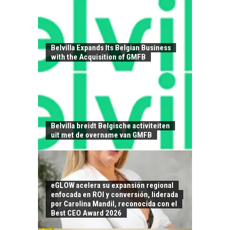
Belvilla Expands Its Belgian Business
with the Acquisition of GMFB
EL CRECIMIENTO DE
LOS SERVICIOS
DIGITALES
EXPORTADOS DESDE
Belvilla breidt Belgische activiteiten
CHILE
uit met de overname van GMFB
El auge de las
exportaciones de
servicios digitales en
TURISMO EN EL
Chile:…
eGLOW acelera su expansión regional
DESIERTO DE
enfocada en ROI y conversión, liderada
ATACAMA:
por Carolina Mandil, reconocida con el
OPORTUNIDADES
Best CEO Award 2026
PARA EL
DESARROLLO LOCAL