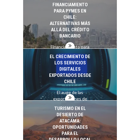
estratégica de los
FINANCIAMIENTO
recursos humanos en
PARA PYMES EN
las empresas…
CHILE:
ALTERNATIVAS MÁS
ALLÁ DEL CRÉDITO
BANCARIO
Financiamiento para
pymes en Chile:
EL CRECIMIENTO DE
alternativas que
LOS SERVICIOS
trascienden el
DIGITALES
crédito…
EXPORTADOS DESDE
CHILE
El auge de las
exportaciones de
servicios digitales en
TURISMO EN EL
Chile:…
DESIERTO DE
ATACAMA:
OPORTUNIDADES
PARA EL
DESARROLLO LOCAL