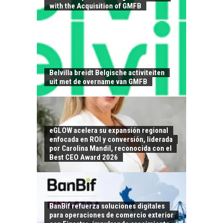
with the Acquisition of GMFB
EL CRECIMIENTO DE
LOS SERVICIOS
DIGITALES
EXPORTADOS DESDE
Belvilla breidt Belgische activiteiten
CHILE
uit met de overname van GMFB
El auge de las
exportaciones de
servicios digitales en
TURISMO EN EL
Chile:…
eGLOW acelera su expansión regional
DESIERTO DE
enfocada en ROI y conversión, liderada
ATACAMA:
por Carolina Mandil, reconocida con el
OPORTUNIDADES
Best CEO Award 2026
PARA EL
DESARROLLO LOCAL
El Desierto de
Atacama: Motor
LA INDUSTRIA
BanBif refuerza soluciones digitales
Estratégico para el
para operaciones de comercio exterior
MINERA CHILENA
Desarrollo Turístico…