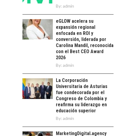
HUMANOS EN LAS
By:
admin
EMPRESAS
CHILENAS
eGLOW acelera su
La transformación
expansión regional
estratégica de los
enfocada en ROI y
FINANCIAMIENTO
recursos humanos en
conversión, liderada por
PARA PYMES EN
las empresas…
Carolina Mandil, reconocida
CHILE:
con el Best CEO Award
ALTERNATIVAS MÁS
2026
ALLÁ DEL CRÉDITO
By:
BANCARIO
admin
Financiamiento para
La Corporación
pymes en Chile:
EL CRECIMIENTO DE
Universitaria de Asturias
alternativas que
LOS SERVICIOS
fue condecorada por el
trascienden el
DIGITALES
Congreso de Colombia y
crédito…
EXPORTADOS DESDE
reafirma su liderazgo en
CHILE
educación superior
By:
admin
El auge de las
exportaciones de
servicios digitales en
MarketingDigital.agency
TURISMO EN EL