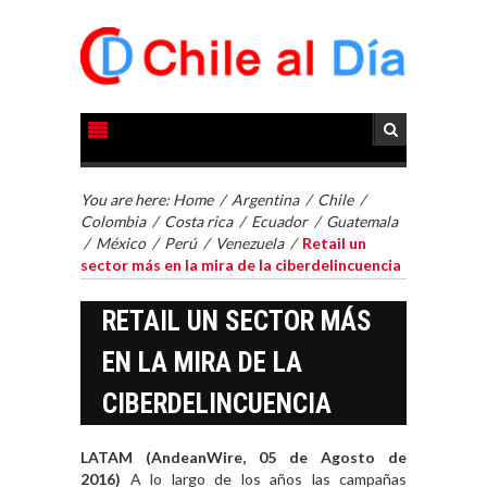
You are here:
Home
/
Argentina
/
Chile
/
Colombia
/
Costa rica
/
Ecuador
/
Guatemala
/
México
/
Perú
/
Venezuela
/
Retail un
sector más en la mira de la ciberdelincuencia
RETAIL UN SECTOR MÁS
EN LA MIRA DE LA
CIBERDELINCUENCIA
LATAM (AndeanWire, 05 de Agosto de
2016)
A lo largo de los años las campañas