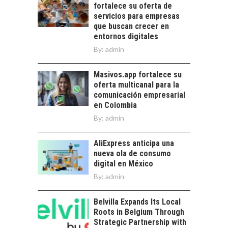
Chile:…
fortalece su oferta de
DESIERTO DE
servicios para empresas
ATACAMA:
que buscan crecer en
OPORTUNIDADES
entornos digitales
PARA EL
By:
admin
DESARROLLO LOCAL
El Desierto de
Masivos.app fortalece su
Atacama: Motor
oferta multicanal para la
Estratégico para el
comunicación empresarial
Desarrollo Turístico…
en Colombia
By:
admin
AliExpress anticipa una
nueva ola de consumo
digital en México
By:
admin
Belvilla Expands Its Local
Roots in Belgium Through
Strategic Partnership with