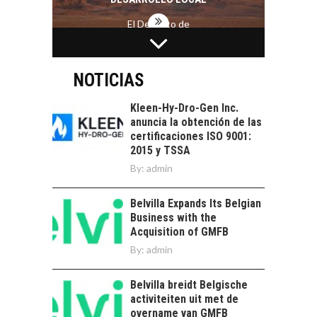
El Desierto de
Atacama: Motor
LA INDUSTRIA
Estratégico para el
MINERA CHILENA
Desarrollo Turístico…
FRENTE AL DESAFÍO
NOTICIAS
DE LA
SOSTENIBILIDAD
Kleen-Hy-Dro-Gen Inc.
anuncia la obtención de las
Minería chilena: un
certificaciones ISO 9001:
pilar estratégico ante
2015 y TSSA
el reto ineludible de…
CAPITAL DE RIESGO
By:
admin
EN CHILE:
OPORTUNIDADES
Belvilla Expands Its Belgian
PARA STARTUPS Y
Business with the
NUEVOS NEGOCIOS
Acquisition of GMFB
Capital de riesgo en
By:
admin
Chile: motor de
innovación para
LA
Belvilla breidt Belgische
startups…
TRANSFORMACIÓN
activiteiten uit met de
DE LOS RECURSOS
overname van GMFB