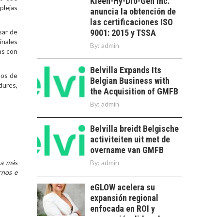
Kleen-Hy-Dro-Gen Inc.
Minería chilena: un
Capital de riesgo en
plejas
anuncia la obtención de
pilar estratégico ante
Chile: motor de
las certificaciones ISO
el reto ineludible de…
innovación para
LA
sar de
9001: 2015 y TSSA
startups…
TRANSFORMACIÓN
inales
By:
admin
DE LOS RECURSOS
as con
HUMANOS EN LAS
EMPRESAS
Belvilla Expands Its
sos de
CHILENAS
Belgian Business with
dures,
the Acquisition of GMFB
La transformación
estratégica de los
By:
admin
FINANCIAMIENTO
recursos humanos en
PARA PYMES EN
las empresas…
Belvilla breidt Belgische
CHILE:
ALTERNATIVAS MÁS
activiteiten uit met de
ALLÁ DEL CRÉDITO
overname van GMFB
BANCARIO
ca más
By:
admin
rnos e
Financiamiento para
pymes en Chile:
eGLOW acelera su
EL CRECIMIENTO DE
alternativas que
expansión regional
LOS SERVICIOS
trascienden el
enfocada en ROI y
DIGITALES
crédito…