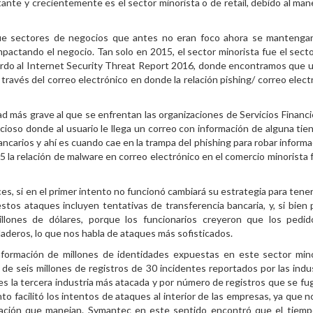
ante y crecientemente es el sector minorista o de retail, debido al man
que sectores de negocios que antes no eran foco ahora se mantenga
actando el negocio. Tan solo en 2015, el sector minorista fue el sect
rdo al
Internet Security Threat Report 2016
, donde encontramos que 
 través del correo electrónico en donde la relación pishing/ correo elect
 más grave al que se enfrentan las organizaciones de Servicios Financi
icioso donde al usuario le llega un correo con información de alguna tie
bancarios y ahí es cuando cae en la trampa del phishing para robar informa
015 la relación de malware en correo electrónico en el
comercio minorista 
es, si en el primer intento no funcionó cambiará su estrategia para tener
estos ataques
incluyen tentativas de transferencia bancaria, y, si bien
llones de dólares, porque los funcionarios creyeron que los pedi
daderos, lo que nos habla de ataques más sofisticados.
formación de millones de identidades expuestas en este sector mino
 seis millones de registros de 30 incidentes reportados por las indus
 es la tercera industria más atacada y por número de registros que se fu
to facilitó los intentos de ataques al interior de las empresas, ya que n
rmación que manejan. Symantec en este sentido encontró que el tiem