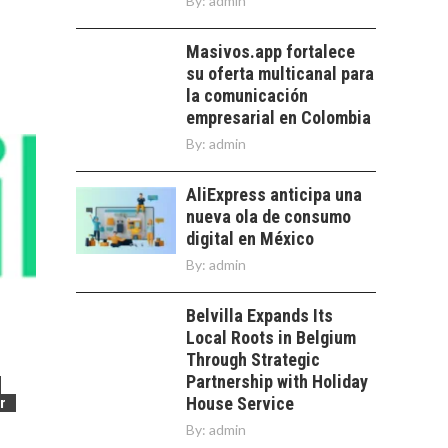
By:
admin
Masivos.app fortalece
su oferta multicanal para
la comunicación
empresarial en Colombia
By:
admin
AliExpress anticipa una
nueva ola de consumo
digital en México
By:
admin
Belvilla Expands Its
Local Roots in Belgium
Through Strategic
Partnership with Holiday
House Service
r
By:
admin