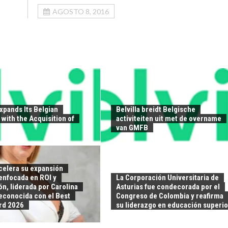
AGOSTO 8, 2016
Expands Its Belgian
Belvilla breidt Belgische
with the Acquisition of
activiteiten uit met de overname
van GMFB
elera su expansión
enfocada en ROI y
La Corporación Universitaria de
n, liderada por Carolina
Asturias fue condecorada por el
reconocida con el Best
Congreso de Colombia y reafirma
rd 2026
su liderazgo en educación superio