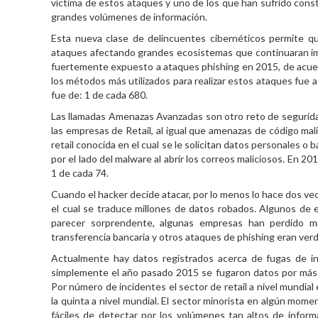
víctima de estos ataques y uno de los que han sufrido const
grandes volúmenes de información.
Esta nueva clase de delincuentes cibernéticos permite 
ataques afectando grandes ecosistemas que continuaran imp
fuertemente expuesto a ataques phishing en 2015, de acue
los métodos más utilizados para realizar estos ataques fue a
fue de: 1 de cada 680.
Las llamadas Amenazas Avanzadas son otro reto de seguridad
las empresas de Retail, al igual que amenazas de código mal
retail conocida en el cual se le solicitan datos personales o 
por el lado del malware al abrir los correos maliciosos. En 2
1 de cada 74
.
Cuando el hacker decide atacar, por lo menos lo hace dos vec
el cual se traduce millones de datos robados.
Algunos de 
parecer sorprendente, algunas empresas han perdido mi
transferencia bancaria y otros ataques de phishing eran ver
Actualmente hay datos registrados acerca de fugas de in
simplemente el año pasado 2015 se fugaron datos por más de
Por número de incidentes el sector de retail a nivel mundial
la quinta a nivel mundial. El sector minorista en algún momen
fáciles de detectar por los volúmenes tan altos de info