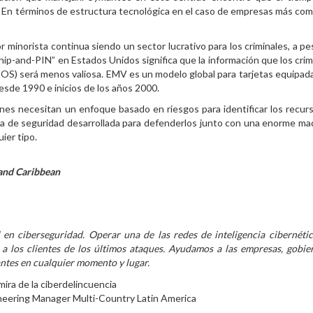
. En términos de estructura tecnológica en el caso de empresas más com
minorista continua siendo un sector lucrativo para los criminales, a pe
hip-and-PIN” en Estados Unidos significa que la información que los crim
POS) será menos valiosa. EMV es un modelo global para tarjetas equipad
esde 1990 e inicios de los años 2000.
enes necesitan un enfoque basado en riesgos para identificar los recur
ca de seguridad desarrollada para defenderlos junto con una enorme ma
ier tipo.
and Caribbean
n ciberseguridad. Operar una de las redes de inteligencia cibernéti
los clientes de los últimos ataques. Ayudamos a las empresas, gobie
antes en cualquier momento y lugar.
ineering Manager Multi-Country Latin America