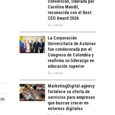
conversión, liderada por
EXPORTADOS DESDE
CHILE
Carolina Mandil,
reconocida con el Best
El auge de las
CEO Award 2026
exportaciones de
By:
admin
servicios digitales en
TURISMO EN EL
Chile:…
DESIERTO DE
La Corporación
ATACAMA:
Universitaria de Asturias
OPORTUNIDADES
fue condecorada por el
PARA EL
DESARROLLO LOCAL
Congreso de Colombia y
reafirma su liderazgo en
El Desierto de
educación superior
Atacama: Motor
By:
admin
Estratégico para el
Desarrollo Turístico…
MarketingDigital.agency
fortalece su oferta de
servicios para empresas
ión
que buscan crecer en
entornos digitales