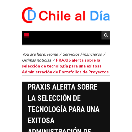
You are here:
Home
/
Servicios Financieros
/
Últimas noticias
/
PRAXIS alerta sobre la
selección de tecnología para una exitosa
Administración de Portafolios de Proyectos
PRAXIS ALERTA SOBRE
LA SELECCIÓN DE
TECNOLOGÍA PARA UNA
EXITOSA
ADMINISTRACIÓN DE