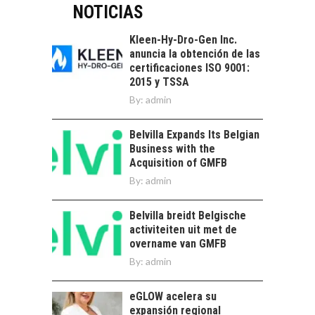
DIGITALES
NOTICIAS
crédito…
EXPORTADOS DESDE
CHILE
Kleen-Hy-Dro-Gen Inc.
anuncia la obtención de las
El auge de las
certificaciones ISO 9001:
exportaciones de
2015 y TSSA
servicios digitales en
TURISMO EN EL
By:
admin
Chile:…
DESIERTO DE
ATACAMA:
Belvilla Expands Its Belgian
OPORTUNIDADES
Business with the
PARA EL
Acquisition of GMFB
DESARROLLO LOCAL
By:
admin
El Desierto de
Atacama: Motor
LA IMPORTANCIA DE
Belvilla breidt Belgische
Estratégico para el
DIVERSIFICAR LAS
activiteiten uit met de
Desarrollo Turístico…
EXPORTACIONES
overname van GMFB
CHILENAS
By:
admin
La diversificación de
las exportaciones
eGLOW acelera su
chilenas: clave para un
expansión regional