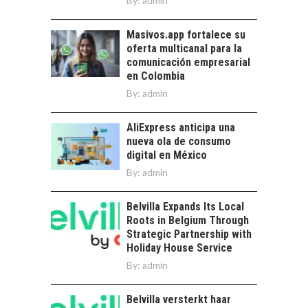
By:
admin
BANCARIO
Financiamiento para
Masivos.app fortalece su
pymes en Chile:
oferta multicanal para la
alternativas que
comunicación empresarial
trascienden el
en Colombia
crédito…
By:
admin
AliExpress anticipa una
nueva ola de consumo
digital en México
By:
admin
Belvilla Expands Its Local
Roots in Belgium Through
Strategic Partnership with
Holiday House Service
By:
admin
Belvilla versterkt haar