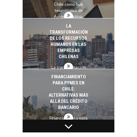
Chile como hub
tecnológico de
América Latina:
avances y desafíos…
LA
TRANSFORMACIÓN
DE LOS RECURSOS
HUMANOS EN LAS
EMPRESAS
CHILENAS
La transformación
estratégica de los
FINANCIAMIENTO
recursos humanos en
PARA PYMES EN
las empresas…
CHILE:
ALTERNATIVAS MÁS
ALLÁ DEL CRÉDITO
BANCARIO
Financiamiento para
pymes en Chile:
EL CRECIMIENTO DE
alternativas que
LOS SERVICIOS
trascienden el