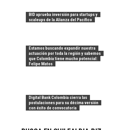
TRANSFORMACIÓN
DE LOS RECURSOS
HUMANOS EN LAS
BID aprueba inversión para startups y
EMPRESAS
scaleups de la Alianza del Pacífico
CHILENAS
La transformación
estratégica de los
FINANCIAMIENTO
recursos humanos en
Estamos buscando expandir nuestra
PARA PYMES EN
las empresas…
actuación por toda la región y sabemos
CHILE:
que Colombia tiene mucho potencial:
ALTERNATIVAS MÁS
Felipe Matos
ALLÁ DEL CRÉDITO
BANCARIO
Financiamiento para
pymes en Chile:
EL CRECIMIENTO DE
alternativas que
Digital Bank Colombia cierra las
LOS SERVICIOS
trascienden el
postulaciones para su décima versión
DIGITALES
crédito…
con éxito de convocatoria
EXPORTADOS DESDE
CHILE
El auge de las