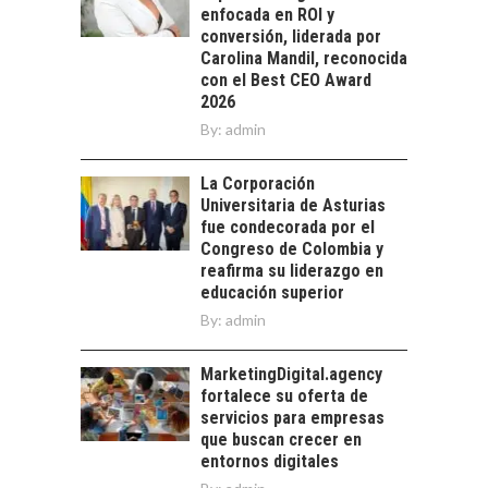
crecimiento…
enfocada en ROI y
CHILE COMO HUB
conversión, liderada por
TECNOLÓGICO DE
Carolina Mandil, reconocida
AMÉRICA LATINA:
con el Best CEO Award
AVANCES Y DESAFÍOS
2026
Chile como hub
By:
admin
tecnológico de
América Latina:
La Corporación
avances y desafíos…
LA
Universitaria de Asturias
TRANSFORMACIÓN
fue condecorada por el
DE LOS RECURSOS
Congreso de Colombia y
HUMANOS EN LAS
reafirma su liderazgo en
EMPRESAS
educación superior
CHILENAS
By:
admin
La transformación
estratégica de los
MarketingDigital.agency
FINANCIAMIENTO
recursos humanos en
fortalece su oferta de
PARA PYMES EN
las empresas…
servicios para empresas
CHILE:
que buscan crecer en
ALTERNATIVAS MÁS
entornos digitales
ALLÁ DEL CRÉDITO