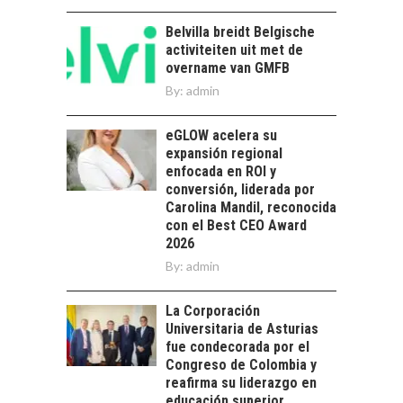
chilenas: clave para un
crecimiento…
Belvilla breidt Belgische
CHILE COMO HUB
activiteiten uit met de
TECNOLÓGICO DE
overname van GMFB
AMÉRICA LATINA:
AVANCES Y DESAFÍOS
By:
admin
Chile como hub
eGLOW acelera su
tecnológico de
expansión regional
América Latina:
enfocada en ROI y
avances y desafíos…
LA
conversión, liderada por
TRANSFORMACIÓN
Carolina Mandil, reconocida
DE LOS RECURSOS
con el Best CEO Award
HUMANOS EN LAS
2026
EMPRESAS
By:
admin
CHILENAS
La transformación
La Corporación
estratégica de los
Universitaria de Asturias
FINANCIAMIENTO
recursos humanos en
fue condecorada por el
PARA PYMES EN
las empresas…
Congreso de Colombia y
CHILE:
reafirma su liderazgo en
ALTERNATIVAS MÁS
educación superior