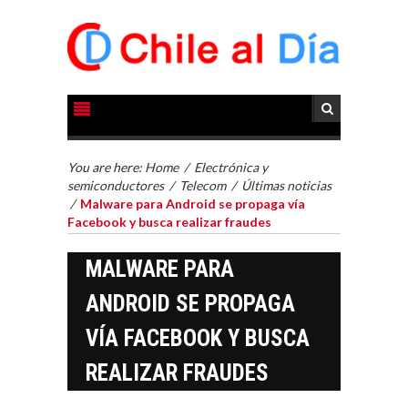
You are here:
Home
/
Electrónica y
semiconductores
/
Telecom
/
Últimas noticias
/
Malware para Android se propaga vía
Facebook y busca realizar fraudes
MALWARE PARA
ANDROID SE PROPAGA
VÍA FACEBOOK Y BUSCA
REALIZAR FRAUDES