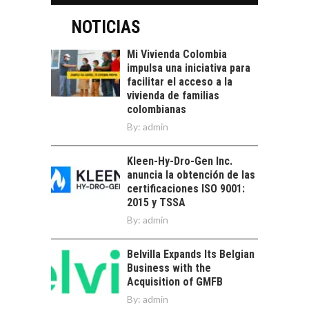
LOS SERVICIOS
trascienden el
DIGITALES
NOTICIAS
crédito…
EXPORTADOS DESDE
CHILE
Mi Vivienda Colombia
impulsa una iniciativa para
El auge de las
facilitar el acceso a la
exportaciones de
vivienda de familias
servicios digitales en
TURISMO EN EL
colombianas
Chile:…
DESIERTO DE
By:
admin
ATACAMA:
OPORTUNIDADES
Kleen-Hy-Dro-Gen Inc.
PARA EL
anuncia la obtención de las
DESARROLLO LOCAL
certificaciones ISO 9001:
El Desierto de
2015 y TSSA
Atacama: Motor
By:
admin
LA IMPORTANCIA DE
Estratégico para el
DIVERSIFICAR LAS
Desarrollo Turístico…
EXPORTACIONES
Belvilla Expands Its Belgian
CHILENAS
Business with the
Acquisition of GMFB
La diversificación de
By:
admin
las exportaciones