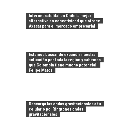
LA
TRANSFORMACIÓN
DE LOS RECURSOS
Internet satelital en Chile la mejor
HUMANOS EN LAS
alternativa en conectividad que ofrece
EMPRESAS
Axesat para el mercado empresarial
CHILENAS
La transformación
estratégica de los
FINANCIAMIENTO
recursos humanos en
Estamos buscando expandir nuestra
PARA PYMES EN
las empresas…
actuación por toda la región y sabemos
CHILE:
que Colombia tiene mucho potencial:
ALTERNATIVAS MÁS
Felipe Matos
ALLÁ DEL CRÉDITO
BANCARIO
Financiamiento para
pymes en Chile:
EL CRECIMIENTO DE
alternativas que
Descarga las ondas gravitacionales a tu
LOS SERVICIOS
trascienden el
celular o pc. Ringtones ondas
DIGITALES
crédito…
gravitacionales
EXPORTADOS DESDE
CHILE