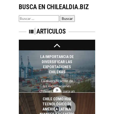
El auge de las
BUSCA EN CHILEALDIA.BIZ
exportaciones de
servicios digitales en
TURISMO EN EL
Chile:…
Buscar
DESIERTO DE
por:
ATACAMA:
OPORTUNIDADES
ARTÍCULOS
PARA EL
DESARROLLO LOCAL
El Desierto de
Atacama: Motor
LA IMPORTANCIA DE
Estratégico para el
DIVERSIFICAR LAS
Desarrollo Turístico…
EXPORTACIONES
CHILENAS
La diversificación de
las exportaciones
chilenas: clave para un
crecimiento…
CHILE COMO HUB
TECNOLÓGICO DE
AMÉRICA LATINA: