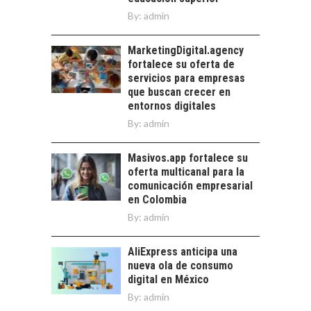
ALLÁ DEL CRÉDITO
By:
admin
BANCARIO
Financiamiento para
MarketingDigital.agency
pymes en Chile:
fortalece su oferta de
alternativas que
servicios para empresas
trascienden el
que buscan crecer en
crédito…
entornos digitales
By:
admin
Masivos.app fortalece su
oferta multicanal para la
comunicación empresarial
en Colombia
By:
admin
AliExpress anticipa una
nueva ola de consumo
digital en México
By:
admin