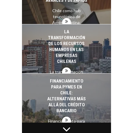
AVANCES Y DESAFÍOS
Chile como hub
tecnológico de
América Latina:
avances y desafíos…
LA
TRANSFORMACIÓN
DE LOS RECURSOS
HUMANOS EN LAS
EMPRESAS
CHILENAS
La transformación
estratégica de los
FINANCIAMIENTO
recursos humanos en
PARA PYMES EN
las empresas…
CHILE:
ALTERNATIVAS MÁS
ALLÁ DEL CRÉDITO
BANCARIO
Financiamiento para
pymes en Chile:
EL CRECIMIENTO DE
alternativas que