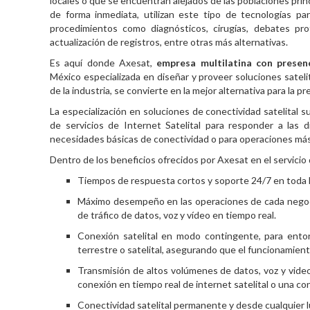
locales o que se encuentran alejados de las poblaciones pri
de forma inmediata, utilizan este tipo de tecnologías par
procedimientos como diagnósticos, cirugías, debates pro
actualización de registros, entre otras más alternativas.
Es aquí donde
Axesat
,
empresa multilatina con presen
México especializada en diseñar y proveer soluciones satel
de la industria, se convierte en la mejor alternativa para la p
La especialización en
soluciones de conectividad satelital
su
de servicios de Internet Satelital para responder a las 
necesidades básicas de conectividad o para operaciones más
Dentro de los beneficios ofrecidos por Axesat en el servicio 
Tiempos de respuesta cortos y soporte 24/7 en toda 
Máximo desempeño en las operaciones de cada negoc
de tráfico de datos, voz y vídeo en tiempo real.
Conexión satelital en modo contingente, para entor
terrestre o satelital, asegurando que el funcionamien
Transmisión de altos volúmenes de datos
, voz y vid
conexión en tiempo real de internet satelital o una co
Conectividad satelital
permanente y desde cualquier lu