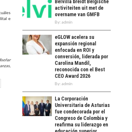
CHILENAS
Belvilla breidt Belgische
activiteiten uit met de
El tipo de cambio
cuáles
overname van GMFB
como factor
ital e
By:
admin
determinante en la
economía…
FINANCIAMIENTO
eGLOW acelera su
PARA PYMES EN
expansión regional
CHILE:
ALTERNATIVAS MÁS
enfocada en ROI y
ALLÁ DEL CRÉDITO
conversión, liderada por
diseñar
BANCARIO
Carolina Mandil,
anzas,
reconocida con el Best
Financiamiento para
CEO Award 2026
pymes en Chile:
EL CRECIMIENTO DE
alternativas que
By:
admin
LOS SERVICIOS
trascienden el
DIGITALES
crédito…
EXPORTADOS DESDE
La Corporación
CHILE
Universitaria de Asturias
fue condecorada por el
El auge de las
Congreso de Colombia y
exportaciones de
reafirma su liderazgo en
servicios digitales en
TURISMO EN EL
educación superior
Chile:…