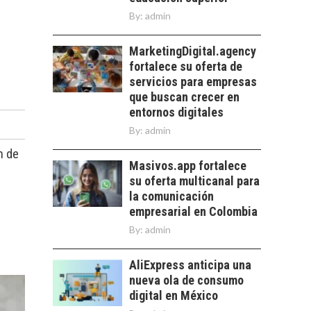
DESIERTO DE
By:
admin
ATACAMA:
OPORTUNIDADES
PARA EL
MarketingDigital.agency
DESARROLLO LOCAL
fortalece su oferta de
servicios para empresas
El Desierto de
que buscan crecer en
Atacama: Motor
LA INDUSTRIA
entornos digitales
Estratégico para el
MINERA CHILENA
Desarrollo Turístico…
By:
admin
FRENTE AL DESAFÍO
DE LA
n de
SOSTENIBILIDAD
Masivos.app fortalece
su oferta multicanal para
Minería chilena: un
la comunicación
pilar estratégico ante
empresarial en Colombia
el reto ineludible de…
By:
admin
AliExpress anticipa una
nueva ola de consumo
digital en México