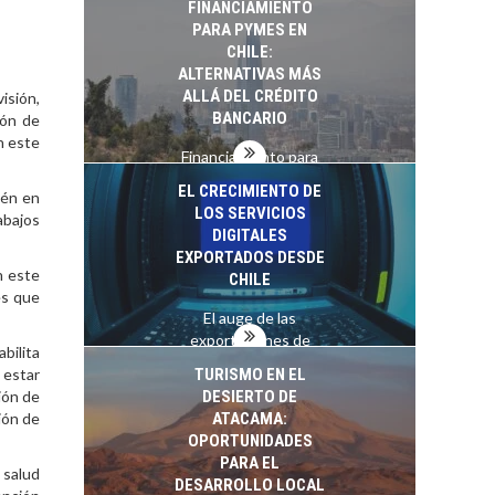
FINANCIAMIENTO
PARA PYMES EN
CHILE:
ALTERNATIVAS MÁS
ALLÁ DEL CRÉDITO
isión,
BANCARIO
ión de
n este
Financiamiento para
pymes en Chile:
EL CRECIMIENTO DE
ién en
alternativas que
LOS SERVICIOS
rabajos
trascienden el
DIGITALES
crédito…
EXPORTADOS DESDE
n este
CHILE
es que
El auge de las
exportaciones de
bilita
servicios digitales en
TURISMO EN EL
 estar
Chile:…
DESIERTO DE
ión de
ATACAMA:
ión de
OPORTUNIDADES
PARA EL
 salud
DESARROLLO LOCAL