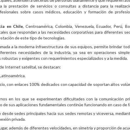
ncipales, atienden a decenas de personas diariamente y que requieren at
a la prestación de servicios o consultas a distancia para la realizac
fesionales sobre casos médicos, educación y formación de profesio
cia en
Chile
, Centroamérica, Colombia, Venezuela, Ecuador, Perú, Bol
itales que respondan a las necesidades corporativas para diferentes se
restación de este tipo de tecnologías.
mada a la moderna infraestructura de sus equipos, permite brindar tod
diferentes necesidades de la industria, ya sea en operaciones simpl
 robustas y exigentes con requerimientos especializados y a la medida.
de Internet satelital, se destacan:
Latinoamérica.
io, con enlaces 100% dedicados con capacidad de soportan altos vol
nos en los que se experimentan dificultades con la comunicación pri
to de sus aplicaciones fundamentales continúe funcionando en caso de fa
eo desde sedes principales hacia sus sedes remotas y viceversa, median
nexión privada.
gar, además de diferentes velocidades, en simetría y proporción de acu