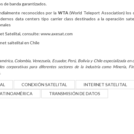
os de banda garantizados.
ndialmente reconocidos por la
WTA
(World Teleport Association) los 
ernos data centers tipo carrier class destinados a la operación satel
onales
 Satelital, consulte:
www.axesat.com
érica, Colombia, Venezuela, Ecuador, Perú, Bolivia y Chile especializada en 
es corporativas para diferentes sectores de la industria como Minería, Fin
.
AL
CONEXIÓN SATELITAL
INTERNET SATELITAL
LATINOAMÉRICA
TRANSMISIÓN DE DATOS