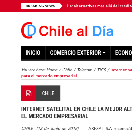
miento para pymes en Chile: alternativas más allá del crédito bancario
BREAKING NEWS
INICIO
COMERCIO EXTERIOR
ECONO
You are here:
Home
/
Chile
/
Telecom
/
TICS
/
Internet sa
para el mercado empresarial
CHILE
INTERNET SATELITAL EN CHILE LA MEJOR AL
EL MERCADO EMPRESARIAL
CHILE (13 de Junio de 2018)
AXESAT S.A reconocida