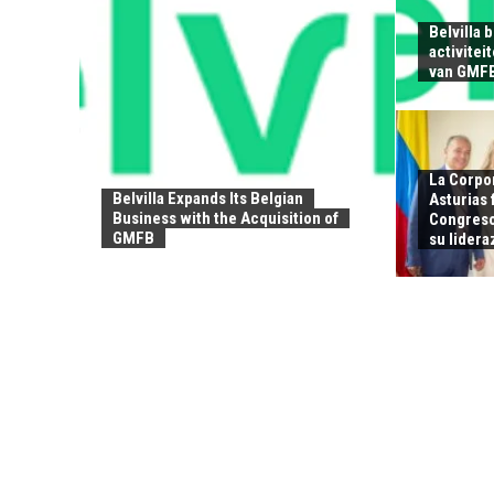
Belvilla 
activitei
van GMF
La Corpor
Belvilla Expands Its Belgian
Asturias
Business with the Acquisition of
Congreso
GMFB
su lider