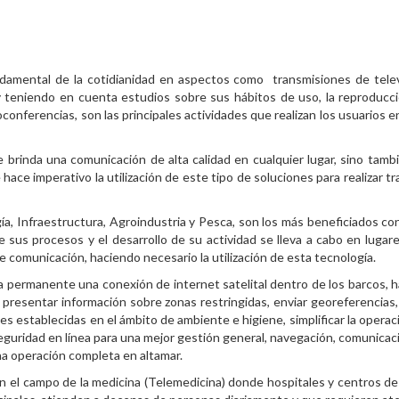
undamental de la cotidianidad en aspectos como transmisiones de telev
y teniendo en cuenta estudios sobre sus hábitos de uso, la reproducc
oconferencias, son las principales actividades que realizan los usuarios e
 brinda una comunicación de alta calidad en cualquier lugar, sino tamb
e hace imperativo la utilización de este tipo de soluciones para realizar t
gía, Infraestructura, Agroindustria y Pesca, son los más beneficiados co
 sus procesos y el desarrollo de su actividad se lleva a cabo en lugar
e comunicación, haciendo necesario la utilización de esta tecnología.
a permanente una conexión de internet satelital dentro de los barcos, ha
 y presentar información sobre zonas restringidas, enviar georeferencias,
nes establecidas en el ámbito de ambiente e higiene, simplificar la operac
guridad en línea para una mejor gestión general, navegación, comunicac
una operación completa en altamar.
n el campo de la medicina (Telemedicina) donde hospitales y centros de