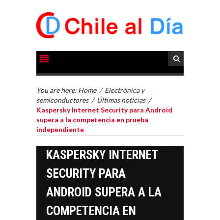
You are here:
Home
/
Electrónica y
semiconductores
/
Últimas noticias
/
Kaspersky Internet Security para Android
supera a la competencia en prueba
independiente
KASPERSKY INTERNET
SECURITY PARA
ANDROID SUPERA A LA
COMPETENCIA EN