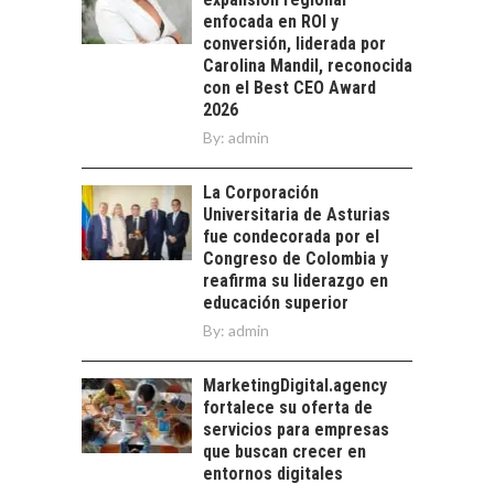
avances y desafíos…
enfocada en ROI y
LA
conversión, liderada por
TRANSFORMACIÓN
Carolina Mandil, reconocida
DE LOS RECURSOS
con el Best CEO Award
HUMANOS EN LAS
2026
EMPRESAS
By:
CHILENAS
admin
La transformación
La Corporación
estratégica de los
FINANCIAMIENTO
Universitaria de Asturias
recursos humanos en
PARA PYMES EN
fue condecorada por el
las empresas…
CHILE:
Congreso de Colombia y
ALTERNATIVAS MÁS
reafirma su liderazgo en
ALLÁ DEL CRÉDITO
educación superior
BANCARIO
By:
admin
Financiamiento para
pymes en Chile:
MarketingDigital.agency
EL CRECIMIENTO DE
alternativas que
fortalece su oferta de
LOS SERVICIOS
trascienden el
servicios para empresas
DIGITALES
crédito…
que buscan crecer en
EXPORTADOS DESDE
entornos digitales
CHILE