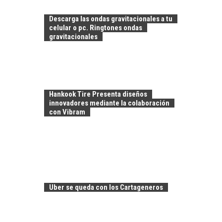
PARA PYMES EN
CHILE:
Descarga las ondas gravitacionales a tu
ALTERNATIVAS MÁS
celular o pc. Ringtones ondas
ALLÁ DEL CRÉDITO
gravitacionales
BANCARIO
Financiamiento para
pymes en Chile:
EL CRECIMIENTO DE
alternativas que
LOS SERVICIOS
trascienden el
Hankook Tire Presenta diseños
DIGITALES
crédito…
innovadores mediante la colaboración
EXPORTADOS DESDE
con Vibram
CHILE
El auge de las
exportaciones de
servicios digitales en
TURISMO EN EL
Chile:…
DESIERTO DE
ATACAMA:
Uber se queda con los Cartageneros
OPORTUNIDADES
PARA EL
DESARROLLO LOCAL