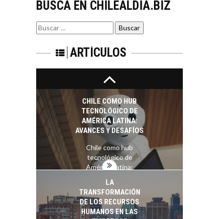
BUSCA EN CHILEALDIA.BIZ
El Desierto de
Atacama: Motor
LA INDUSTRIA
Estratégico para el
Buscar
MINERA CHILENA
Desarrollo Turístico…
por:
FRENTE AL DESAFÍO
DE LA
ARTÍCULOS
SOSTENIBILIDAD
Minería chilena: un
pilar estratégico ante
el reto ineludible de…
CHILE COMO HUB
TECNOLÓGICO DE
AMÉRICA LATINA:
AVANCES Y DESAFÍOS
Chile como hub
tecnológico de
América Latina:
avances y desafíos…
LA
TRANSFORMACIÓN
DE LOS RECURSOS
HUMANOS EN LAS