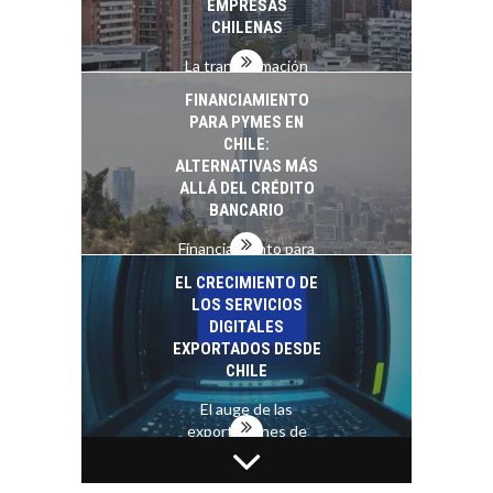
EMPRESAS
CHILENAS
La transformación
estratégica de los
FINANCIAMIENTO
recursos humanos en
PARA PYMES EN
las empresas…
CHILE:
ALTERNATIVAS MÁS
ALLÁ DEL CRÉDITO
BANCARIO
Financiamiento para
pymes en Chile:
EL CRECIMIENTO DE
alternativas que
LOS SERVICIOS
trascienden el
DIGITALES
crédito…
EXPORTADOS DESDE
CHILE
El auge de las
exportaciones de
servicios digitales en
TURISMO EN EL
Chile:…
DESIERTO DE