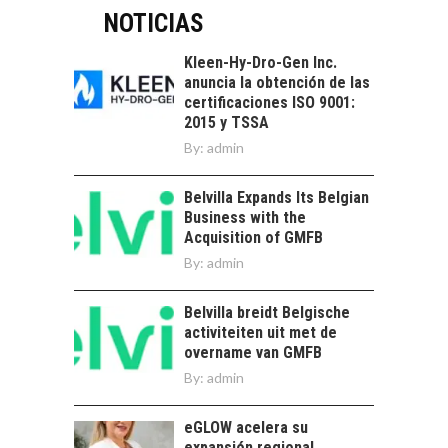
ATACAMA:
NOTICIAS
OPORTUNIDADES
PARA EL
Kleen-Hy-Dro-Gen Inc.
DESARROLLO LOCAL
anuncia la obtención de las
certificaciones ISO 9001:
El Desierto de
2015 y TSSA
Atacama: Motor
LA INDUSTRIA
By:
admin
Estratégico para el
MINERA CHILENA
Desarrollo Turístico…
FRENTE AL DESAFÍO
Belvilla Expands Its Belgian
DE LA
Business with the
SOSTENIBILIDAD
Acquisition of GMFB
Minería chilena: un
By:
admin
pilar estratégico ante
el reto ineludible de…
CHILE COMO HUB
Belvilla breidt Belgische
TECNOLÓGICO DE
activiteiten uit met de
AMÉRICA LATINA:
overname van GMFB
AVANCES Y DESAFÍOS
By:
admin
Chile como hub
tecnológico de
eGLOW acelera su
América Latina:
expansión regional