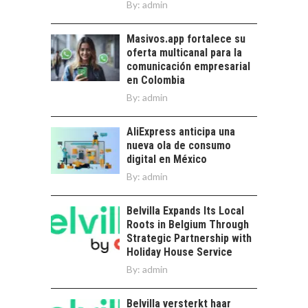
By:
admin
El auge de las
exportaciones de
Masivos.app fortalece su
servicios digitales en
oferta multicanal para la
Chile:…
comunicación empresarial
en Colombia
By:
admin
AliExpress anticipa una
nueva ola de consumo
digital en México
By:
admin
Belvilla Expands Its Local
Roots in Belgium Through
Strategic Partnership with
Holiday House Service
By:
admin
Belvilla versterkt haar