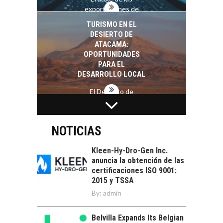
exportaciones de
servicios digitales en
TURISMO EN EL
Chile:…
DESIERTO DE
ATACAMA:
OPORTUNIDADES
PARA EL
DESARROLLO LOCAL
El Desierto de
Atacama: Motor
LA INDUSTRIA
Estratégico para el
MINERA CHILENA
Desarrollo Turístico…
FRENTE AL DESAFÍO
NOTICIAS
DE LA
SOSTENIBILIDAD
Kleen-Hy-Dro-Gen Inc.
anuncia la obtención de las
Minería chilena: un
certificaciones ISO 9001:
pilar estratégico ante
2015 y TSSA
el reto ineludible de…
CAPITAL DE RIESGO
By:
admin
EN CHILE:
OPORTUNIDADES
Belvilla Expands Its Belgian
PARA STARTUPS Y