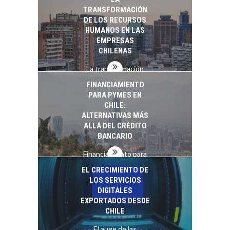
startups…
TRANSFORMACIÓN
DE LOS RECURSOS
HUMANOS EN LAS
EMPRESAS
CHILENAS
La transformación
estratégica de los
FINANCIAMIENTO
recursos humanos en
PARA PYMES EN
las empresas…
CHILE:
ALTERNATIVAS MÁS
ALLÁ DEL CRÉDITO
BANCARIO
Financiamiento para
pymes en Chile:
EL CRECIMIENTO DE
alternativas que
LOS SERVICIOS
trascienden el
DIGITALES
crédito…
EXPORTADOS DESDE
CHILE
El auge de las