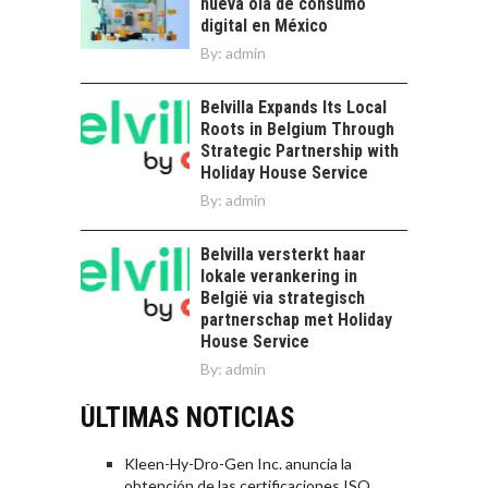
nueva ola de consumo
digital en México
By:
admin
Belvilla Expands Its Local
Roots in Belgium Through
Strategic Partnership with
Holiday House Service
By:
admin
Belvilla versterkt haar
lokale verankering in
België via strategisch
partnerschap met Holiday
House Service
By:
admin
ÚLTIMAS NOTICIAS
Kleen-Hy-Dro-Gen Inc. anuncia la
obtención de las certificaciones ISO