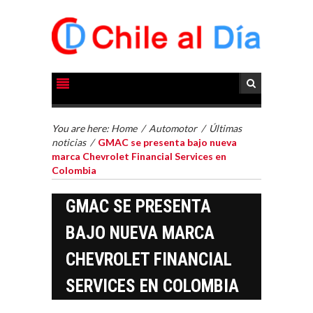
You are here:
Home
/
Automotor
/
Últimas
noticias
/
GMAC se presenta bajo nueva
marca Chevrolet Financial Services en
Colombia
GMAC SE PRESENTA
BAJO NUEVA MARCA
CHEVROLET FINANCIAL
SERVICES EN COLOMBIA