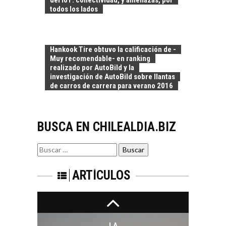
del IoT: conectividad, y amenazas, por
OPORTUNIDADES
todos los lados
PARA EL
DESARROLLO LOCAL
El Desierto de
Hankook Tire obtuvo la calificación de -
Atacama: Motor
LA INDUSTRIA
Muy recomendable- en ranking
Estratégico para el
realizado por AutoBild y la
MINERA CHILENA
Desarrollo Turístico…
investigación de AutoBild sobre llantas
FRENTE AL DESAFÍO
de carros de carrera para verano 2016
DE LA
SOSTENIBILIDAD
Minería chilena: un
BUSCA EN CHILEALDIA.BIZ
pilar estratégico ante
el reto ineludible de…
CAPITAL DE RIESGO
Buscar
EN CHILE:
por:
OPORTUNIDADES
PARA STARTUPS Y
ARTÍCULOS
NUEVOS NEGOCIOS
Capital de riesgo en
Chile: motor de
innovación para
LA