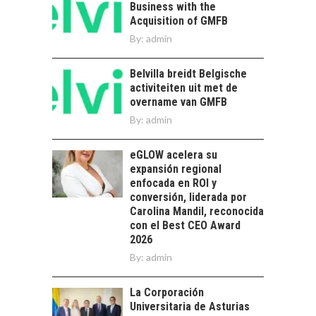
Business with the
NUEVOS NEGOCIOS
Acquisition of GMFB
Capital de riesgo en
By:
admin
Chile: motor de
innovación para
LA
Belvilla breidt Belgische
startups…
TRANSFORMACIÓN
activiteiten uit met de
DE LOS RECURSOS
overname van GMFB
HUMANOS EN LAS
By:
admin
EMPRESAS
CHILENAS
eGLOW acelera su
La transformación
expansión regional
estratégica de los
enfocada en ROI y
FINANCIAMIENTO
recursos humanos en
conversión, liderada por
PARA PYMES EN
las empresas…
Carolina Mandil, reconocida
CHILE:
con el Best CEO Award
ALTERNATIVAS MÁS
2026
ALLÁ DEL CRÉDITO
By:
BANCARIO
admin
Financiamiento para
La Corporación
pymes en Chile:
EL CRECIMIENTO DE
Universitaria de Asturias
alternativas que