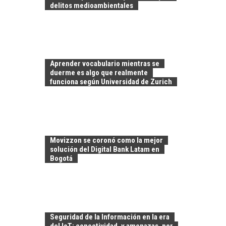
delitos medioambientales
Aprender vocabulario mientras se
duerme es algo que realmente
funciona según Universidad de Zurich
EL CRECIMIENTO DE
LOS SERVICIOS
DIGITALES
Movizzon se coronó como la mejor
EXPORTADOS DESDE
solución del Digital Bank Latam en
CHILE
Bogotá
El auge de las
exportaciones de
servicios digitales en
TURISMO EN EL
Chile:…
DESIERTO DE
Seguridad de la Información en la era
ATACAMA: