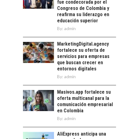
LOS SERVICIOS
fue condecorada por el
trascienden el
DIGITALES
Congreso de Colombia y
crédito…
EXPORTADOS DESDE
reafirma su liderazgo en
CHILE
educación superior
By:
admin
El auge de las
exportaciones de
servicios digitales en
MarketingDigital.agency
TURISMO EN EL
Chile:…
fortalece su oferta de
DESIERTO DE
servicios para empresas
ATACAMA:
que buscan crecer en
OPORTUNIDADES
entornos digitales
PARA EL
By:
admin
DESARROLLO LOCAL
El Desierto de
Masivos.app fortalece su
Atacama: Motor
oferta multicanal para la
Estratégico para el
comunicación empresarial
Desarrollo Turístico…
en Colombia
By:
admin
AliExpress anticipa una