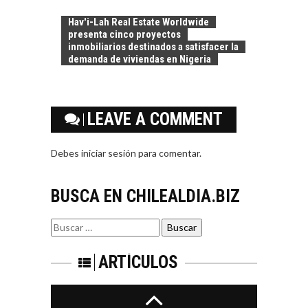
LOS SERVICIOS
trascienden el
DIGITALES
Hav'i-Lah Real Estate Worldwide
crédito…
EXPORTADOS DESDE
presenta cinco proyectos
CHILE
inmobiliarios destinados a satisfacer la
demanda de viviendas en Nigeria
El auge de las
exportaciones de
servicios digitales en
TURISMO EN EL
Chile:…
LEAVE A COMMENT
DESIERTO DE
ATACAMA:
OPORTUNIDADES
Debes
iniciar sesión
para comentar.
PARA EL
DESARROLLO LOCAL
BUSCA EN CHILEALDIA.BIZ
El Desierto de
Atacama: Motor
LA INDUSTRIA
Estratégico para el
Buscar
MINERA CHILENA
Desarrollo Turístico…
por:
FRENTE AL DESAFÍO
DE LA
ARTÍCULOS
SOSTENIBILIDAD
Minería chilena: un