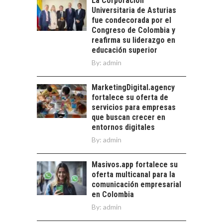
La Corporación
estratégica de los
FINANCIAMIENTO
Universitaria de Asturias
recursos humanos en
PARA PYMES EN
fue condecorada por el
las empresas…
CHILE:
Congreso de Colombia y
ALTERNATIVAS MÁS
reafirma su liderazgo en
ALLÁ DEL CRÉDITO
educación superior
BANCARIO
By:
admin
Financiamiento para
pymes en Chile:
MarketingDigital.agency
EL CRECIMIENTO DE
alternativas que
fortalece su oferta de
LOS SERVICIOS
trascienden el
servicios para empresas
DIGITALES
crédito…
que buscan crecer en
EXPORTADOS DESDE
entornos digitales
CHILE
By:
admin
El auge de las
exportaciones de
Masivos.app fortalece su
servicios digitales en
oferta multicanal para la
Chile:…
comunicación empresarial
en Colombia
By:
admin