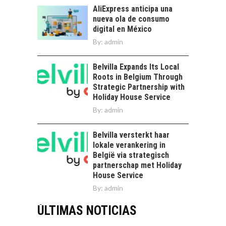
AliExpress anticipa una
nueva ola de consumo
digital en México
By:
admin
Belvilla Expands Its Local
Roots in Belgium Through
Strategic Partnership with
Holiday House Service
By:
admin
Belvilla versterkt haar
lokale verankering in
België via strategisch
partnerschap met Holiday
House Service
By:
admin
ÚLTIMAS NOTICIAS