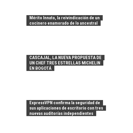
Mérito Innato, la reivindicación de un
cocinero enamorado de lo ancestral
CASCAJAL, LA NUEVA PROPUESTA DE
UN CHEF TRES ESTRELLAS MICHELIN
EN BOGOTÁ
FINANCIAMIENTO
PARA PYMES EN
CHILE:
ALTERNATIVAS MÁS
ALLÁ DEL CRÉDITO
ExpressVPN confirma la seguridad de
sus aplicaciones de escritorio con tres
BANCARIO
nuevas auditorías independientes
Financiamiento para
pymes en Chile:
EL CRECIMIENTO DE
alternativas que