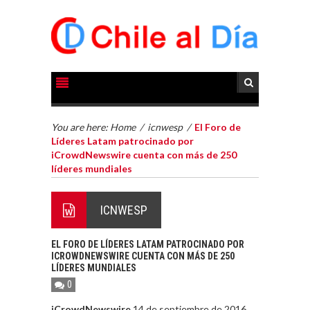
You are here:
Home
/
icnwesp
/
El Foro de
Líderes Latam patrocinado por
iCrowdNewswire cuenta con más de 250
líderes mundiales
ICNWESP
EL FORO DE LÍDERES LATAM PATROCINADO POR
ICROWDNEWSWIRE CUENTA CON MÁS DE 250
LÍDERES MUNDIALES
0
iCrowdNewswire
14 de septiembre de 2016