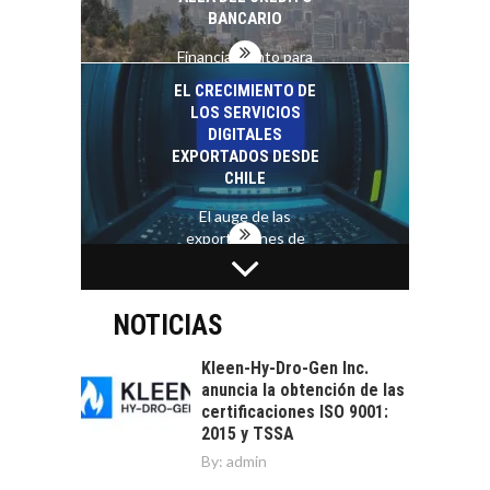
BANCARIO
Financiamiento para
pymes en Chile:
EL CRECIMIENTO DE
alternativas que
LOS SERVICIOS
trascienden el
DIGITALES
crédito…
EXPORTADOS DESDE
CHILE
El auge de las
exportaciones de
servicios digitales en
TURISMO EN EL
Chile:…
DESIERTO DE
ATACAMA:
NOTICIAS
OPORTUNIDADES
PARA EL
Kleen-Hy-Dro-Gen Inc.
DESARROLLO LOCAL
anuncia la obtención de las
certificaciones ISO 9001:
El Desierto de
2015 y TSSA
Atacama: Motor
LA INDUSTRIA
By:
admin
Estratégico para el
MINERA CHILENA
Desarrollo Turístico…