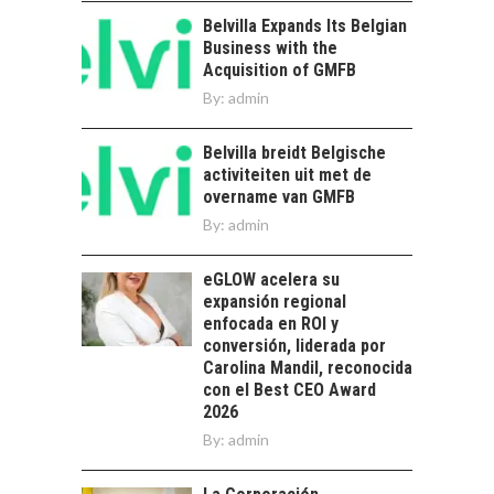
FRENTE AL DESAFÍO
Belvilla Expands Its Belgian
DE LA
Business with the
SOSTENIBILIDAD
Acquisition of GMFB
Minería chilena: un
By:
admin
pilar estratégico ante
el reto ineludible de…
CHILE COMO HUB
Belvilla breidt Belgische
TECNOLÓGICO DE
activiteiten uit met de
AMÉRICA LATINA:
overname van GMFB
AVANCES Y DESAFÍOS
By:
admin
Chile como hub
tecnológico de
eGLOW acelera su
América Latina:
expansión regional
avances y desafíos…
enfocada en ROI y
LA
conversión, liderada por
TRANSFORMACIÓN
Carolina Mandil, reconocida
DE LOS RECURSOS
con el Best CEO Award
HUMANOS EN LAS
2026
EMPRESAS
By:
CHILENAS
admin
La transformación