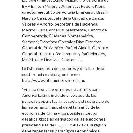
LATAM Airlines; Daniel Malchuk, presidente de
BHP Billiton Minerals Americas; Robert Klein,
director ejecutivo de Voltalia Energia do Brasil;
Narciso Campos, Jefe de la Unidad de Banca,
Valores y Ahorro, Secretaría de Hacienda,
México; Ken Cornelius, presidente, Centro de
Competencia, Ciudades-Norteamérica,
Siemens; Francisco González Díaz, Director
General de ProMéxico; Rafael Gioielli, Gerente
General, Instituto Votorantim y Raúl Morales,
Ministro de Finanzas, Guatemala.
La lista completa de oradores y detalles de la
conferencia está disponible en:
http://www.latammeetshere.com/
“En una época de grandes trastornos para
América Latina, incluido el colapso de las
políticas populistas, la secuela del superciclo de
las materias primas, el debilitamiento de la
economía de China y los posibles nuevos
desafíos globales derivados de las elecciones
presidenciales de EE. UU. Y el Brexit, la región
debe repensar su paradigmas económicos,