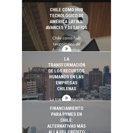
pilar estratégico ante
el reto ineludible de…
CHILE COMO HUB
TECNOLÓGICO DE
AMÉRICA LATINA:
AVANCES Y DESAFÍOS
Chile como hub
tecnológico de
América Latina:
avances y desafíos…
LA
TRANSFORMACIÓN
DE LOS RECURSOS
HUMANOS EN LAS
EMPRESAS
CHILENAS
La transformación
estratégica de los
FINANCIAMIENTO
recursos humanos en
PARA PYMES EN
las empresas…
CHILE:
ALTERNATIVAS MÁS
ALLÁ DEL CRÉDITO