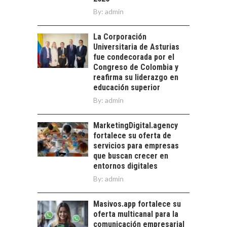
ALLÁ DEL CRÉDITO
By:
BANCARIO
admin
Financiamiento para
La Corporación
pymes en Chile:
EL CRECIMIENTO DE
Universitaria de Asturias
alternativas que
LOS SERVICIOS
fue condecorada por el
trascienden el
DIGITALES
Congreso de Colombia y
crédito…
EXPORTADOS DESDE
reafirma su liderazgo en
CHILE
educación superior
By:
admin
El auge de las
exportaciones de
servicios digitales en
MarketingDigital.agency
TURISMO EN EL
Chile:…
fortalece su oferta de
DESIERTO DE
servicios para empresas
ATACAMA:
que buscan crecer en
OPORTUNIDADES
entornos digitales
PARA EL
By:
admin
DESARROLLO LOCAL
El Desierto de
Masivos.app fortalece su
Atacama: Motor
oferta multicanal para la
Estratégico para el
comunicación empresarial