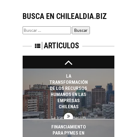
Minería chilena: un
BUSCA EN CHILEALDIA.BIZ
pilar estratégico ante
el reto ineludible de…
CAPITAL DE RIESGO
Buscar
EN CHILE:
por:
OPORTUNIDADES
PARA STARTUPS Y
ARTÍCULOS
NUEVOS NEGOCIOS
Capital de riesgo en
Chile: motor de
innovación para
LA
startups…
TRANSFORMACIÓN
DE LOS RECURSOS
HUMANOS EN LAS
EMPRESAS
CHILENAS
La transformación
estratégica de los
FINANCIAMIENTO
recursos humanos en
PARA PYMES EN
las empresas…