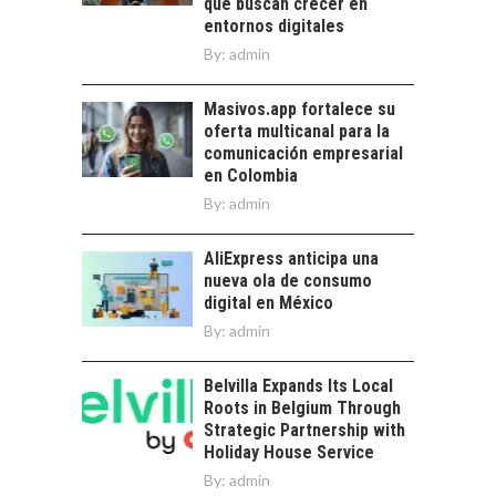
que buscan crecer en
OPORTUNIDADES
entornos digitales
PARA EL
By:
admin
DESARROLLO LOCAL
El Desierto de
Masivos.app fortalece su
Atacama: Motor
oferta multicanal para la
Estratégico para el
comunicación empresarial
Desarrollo Turístico…
en Colombia
By:
admin
AliExpress anticipa una
nueva ola de consumo
digital en México
By:
admin
Belvilla Expands Its Local
Roots in Belgium Through
Strategic Partnership with
Holiday House Service
By:
admin