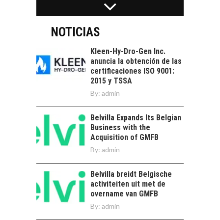
Atacama: Motor
LA INDUSTRIA
Estratégico para el
MINERA CHILENA
Desarrollo Turístico…
FRENTE AL DESAFÍO
NOTICIAS
DE LA
SOSTENIBILIDAD
Kleen-Hy-Dro-Gen Inc.
anuncia la obtención de las
Minería chilena: un
certificaciones ISO 9001:
pilar estratégico ante
2015 y TSSA
el reto ineludible de…
CAPITAL DE RIESGO
By:
admin
EN CHILE:
OPORTUNIDADES
Belvilla Expands Its Belgian
PARA STARTUPS Y
Business with the
NUEVOS NEGOCIOS
Acquisition of GMFB
Capital de riesgo en
By:
admin
Chile: motor de
innovación para
LA
Belvilla breidt Belgische
startups…
TRANSFORMACIÓN
activiteiten uit met de
DE LOS RECURSOS
overname van GMFB
HUMANOS EN LAS
By:
admin
EMPRESAS