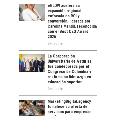
CHILENAS
eGLOW acelera su
La transformación
expansión regional
estratégica de los
enfocada en ROI y
FINANCIAMIENTO
recursos humanos en
conversión, liderada por
PARA PYMES EN
las empresas…
Carolina Mandil, reconocida
CHILE:
con el Best CEO Award
ALTERNATIVAS MÁS
2026
ALLÁ DEL CRÉDITO
By:
BANCARIO
admin
Financiamiento para
La Corporación
pymes en Chile:
EL CRECIMIENTO DE
Universitaria de Asturias
alternativas que
LOS SERVICIOS
fue condecorada por el
trascienden el
DIGITALES
Congreso de Colombia y
crédito…
EXPORTADOS DESDE
reafirma su liderazgo en
CHILE
educación superior
By:
admin
El auge de las
exportaciones de
servicios digitales en
MarketingDigital.agency
TURISMO EN EL
Chile:…
fortalece su oferta de
DESIERTO DE
servicios para empresas
ATACAMA: