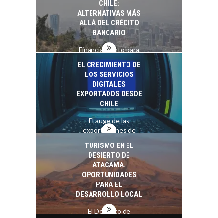
CHILE:
ALTERNATIVAS MÁS
ALLÁ DEL CRÉDITO
BANCARIO
Financiamiento para
pymes en Chile:
EL CRECIMIENTO DE
alternativas que
LOS SERVICIOS
trascienden el
DIGITALES
crédito…
EXPORTADOS DESDE
CHILE
El auge de las
exportaciones de
servicios digitales en
TURISMO EN EL
Chile:…
DESIERTO DE
ATACAMA:
OPORTUNIDADES
PARA EL
DESARROLLO LOCAL
El Desierto de