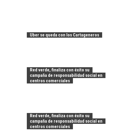
EL CRECIMIENTO DE
LOS SERVICIOS
DIGITALES
EXPORTADOS DESDE
CHILE
Uber se queda con los Cartageneros
El auge de las
exportaciones de
servicios digitales en
TURISMO EN EL
Chile:…
DESIERTO DE
Red verde, finaliza con éxito su
ATACAMA:
campaña de responsabilidad social en
OPORTUNIDADES
centros comerciales
PARA EL
DESARROLLO LOCAL
El Desierto de
Atacama: Motor
LA INDUSTRIA
Estratégico para el
Red verde, finaliza con éxito su
MINERA CHILENA
Desarrollo Turístico…
campaña de responsabilidad social en
FRENTE AL DESAFÍO
centros comerciales
DE LA
SOSTENIBILIDAD