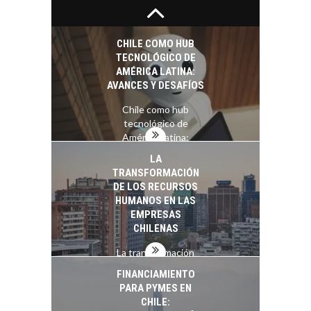
Minería chilena: un
pilar estratégico ante
el reto ineludible de…
CHILE COMO HUB
TECNOLÓGICO DE
AMÉRICA LATINA:
AVANCES Y DESAFÍOS
Chile como hub
tecnológico de
América Latina:
avances y desafíos…
LA
TRANSFORMACIÓN
DE LOS RECURSOS
HUMANOS EN LAS
EMPRESAS
CHILENAS
La transformación
estratégica de los
FINANCIAMIENTO
recursos humanos en
PARA PYMES EN
las empresas…
CHILE: