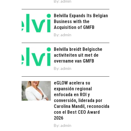
By:
admin
Estratégico para el
MINERA CHILENA
Desarrollo Turístico…
FRENTE AL DESAFÍO
Belvilla Expands Its Belgian
DE LA
Business with the
SOSTENIBILIDAD
Acquisition of GMFB
Minería chilena: un
By:
admin
pilar estratégico ante
el reto ineludible de…
CHILE COMO HUB
Belvilla breidt Belgische
TECNOLÓGICO DE
activiteiten uit met de
AMÉRICA LATINA:
overname van GMFB
AVANCES Y DESAFÍOS
By:
admin
Chile como hub
tecnológico de
eGLOW acelera su
América Latina:
expansión regional
avances y desafíos…
enfocada en ROI y
LA
conversión, liderada por
TRANSFORMACIÓN
Carolina Mandil, reconocida
DE LOS RECURSOS
con el Best CEO Award
HUMANOS EN LAS
2026
EMPRESAS
By:
CHILENAS
admin