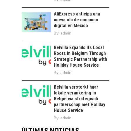
AliExpress anticipa una
nueva ola de consumo
digital en México
By:
admin
Belvilla Expands Its Local
Roots in Belgium Through
Strategic Partnership with
Holiday House Service
By:
admin
Belvilla versterkt haar
lokale verankering in
België via strategisch
partnerschap met Holiday
House Service
By:
admin
ÚLTIMAS NOTICIAS