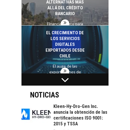
ALTERNATIVAS MÁS
ALLÁ DEL CRÉDITO
BANCARIO
Financiamiento para
pymes en Chile:
EL CRECIMIENTO DE
alternativas que
LOS SERVICIOS
trascienden el
DIGITALES
crédito…
EXPORTADOS DESDE
CHILE
El auge de las
exportaciones de
servicios digitales en
TURISMO EN EL
Chile:…
DESIERTO DE
ATACAMA:
NOTICIAS
OPORTUNIDADES
PARA EL
Kleen-Hy-Dro-Gen Inc.
DESARROLLO LOCAL
anuncia la obtención de las
certificaciones ISO 9001:
El Desierto de
2015 y TSSA
Atacama: Motor
LA INDUSTRIA