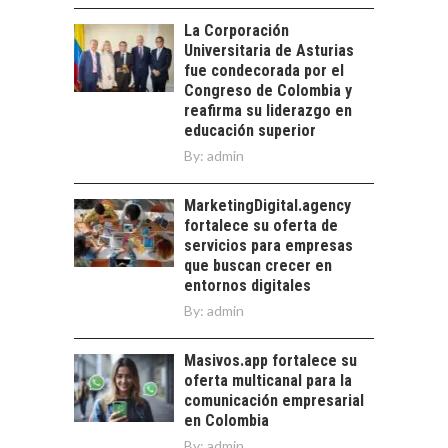
La transformación
La Corporación
estratégica de los
FINANCIAMIENTO
Universitaria de Asturias
recursos humanos en
PARA PYMES EN
fue condecorada por el
las empresas…
CHILE:
Congreso de Colombia y
ALTERNATIVAS MÁS
reafirma su liderazgo en
ALLÁ DEL CRÉDITO
educación superior
BANCARIO
By:
admin
Financiamiento para
pymes en Chile:
MarketingDigital.agency
EL CRECIMIENTO DE
alternativas que
fortalece su oferta de
LOS SERVICIOS
trascienden el
servicios para empresas
DIGITALES
crédito…
que buscan crecer en
EXPORTADOS DESDE
entornos digitales
CHILE
By:
admin
El auge de las
exportaciones de
Masivos.app fortalece su
servicios digitales en
oferta multicanal para la
Chile:…
comunicación empresarial
en Colombia
By:
admin