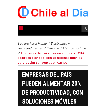
You are here:
Home
/
Electrónica y
semiconductores
/
Telecom
/
Últimas noticias
/
Empresas del país pueden aumentar 20%
de productividad, con soluciones móviles
para optimizar ventas en campo
EMPRESAS DEL PAÍS
PUEDEN AUMENTAR 20%
DE PRODUCTIVIDAD, CON
SOLUCIONES MÓVILES