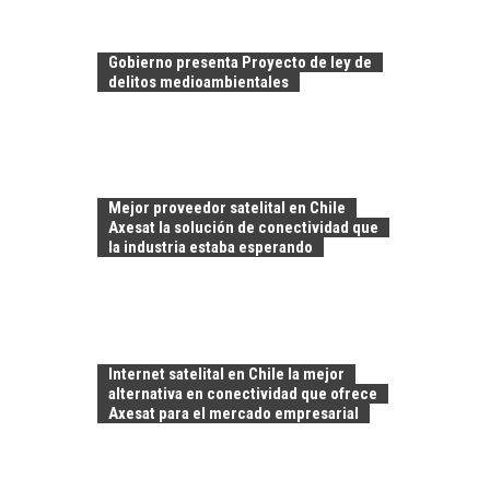
Gobierno presenta Proyecto de ley de
delitos medioambientales
Mejor proveedor satelital en Chile
Axesat la solución de conectividad que
la industria estaba esperando
FINANCIAMIENTO
PARA PYMES EN
CHILE:
Internet satelital en Chile la mejor
ALTERNATIVAS MÁS
alternativa en conectividad que ofrece
ALLÁ DEL CRÉDITO
Axesat para el mercado empresarial
BANCARIO
Financiamiento para