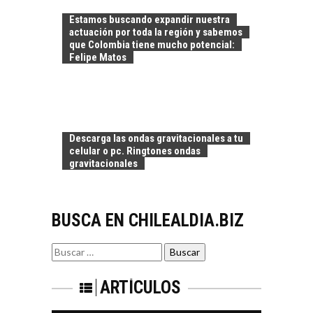
pymes en Chile:
EL CRECIMIENTO DE
alternativas que
Estamos buscando expandir nuestra
LOS SERVICIOS
trascienden el
actuación por toda la región y sabemos
DIGITALES
crédito…
que Colombia tiene mucho potencial:
EXPORTADOS DESDE
Felipe Matos
CHILE
El auge de las
exportaciones de
servicios digitales en
TURISMO EN EL
Chile:…
Descarga las ondas gravitacionales a tu
DESIERTO DE
celular o pc. Ringtones ondas
ATACAMA:
gravitacionales
OPORTUNIDADES
PARA EL
DESARROLLO LOCAL
BUSCA EN CHILEALDIA.BIZ
El Desierto de
Atacama: Motor
LA INDUSTRIA
Estratégico para el
Buscar
MINERA CHILENA
Desarrollo Turístico…
por:
FRENTE AL DESAFÍO
DE LA
ARTÍCULOS
SOSTENIBILIDAD