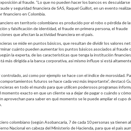
 exposición al fraude. “Lo que no pueden hacer los bancos es descuidarse
n fraude y seguridad financiera de SAS, Raquel Guillot, en un evento realiz
r financiero en Colombia.
nanciero en territorio colombiano es producido por el robo o pérdida de la
ón y falsificación de identidad, el fraude en primera persona, el fraude
aciones que afectan la actividad financiera en el país.
ancieras se mide en puntos básicos, que resultan de dividir los valores ne
erminar cuánto pueden aumentar los puntos básicos asociados al fraude 
ún la experta, de las características que tenga la institución financier
á más dirigida a la banca corporativa, así mismo influye si está altament
r controlado, así como por ejemplo se hace con el índice de morosidad. Pa
s comportamientos futuros se hace cada vez más importante”, destacó Gui
ancieras en todo el mundo para que utilicen poderosos programas inform
 el momento exacto en que un cliente va a dejar de pagar o cuándo y cómo
n aprovechan para saber en qué momento se le puede ampliar el cupo d
.
nciero colombiano (según Asobancaria, 7 de cada 10 personas ya tienen a
ierno Nacional en cabeza del Ministerio de Hacienda, para que el país a