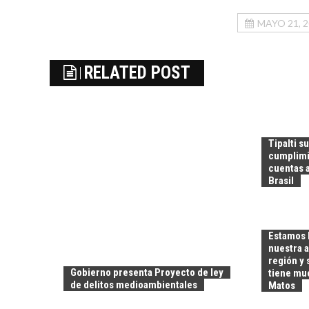
MAYO 21, 
RELATED POST
Tipalti s
cumplimi
cuentas a
Brasil
Estamos 
nuestra a
región y
Gobierno presenta Proyecto de ley
tiene muc
de delitos medioambientales
Matos