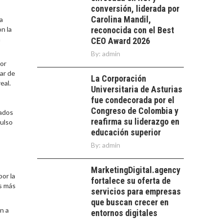
conversión, liderada por
Carolina Mandil,
a
n la
reconocida con el Best
a
CEO Award 2026
By:
admin
tor
ar de
La Corporación
eal.
Universitaria de Asturias
fue condecorada por el
Congreso de Colombia y
eados
reafirma su liderazgo en
pulso
educación superior
By:
admin
MarketingDigital.agency
por la
fortalece su oferta de
os más
servicios para empresas
que buscan crecer en
n a
entornos digitales