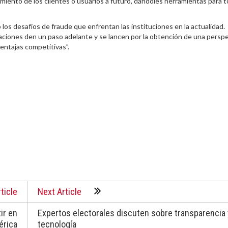
miento de los clientes o usuarios a futuro, dándoles herramientas para 
 los desafíos de fraude que enfrentan las instituciones en la actualidad.
zaciones den un paso adelante y se lancen por la obtención de una persp
ventajas competitivas”.
ticle
Next Article
ir en
Expertos electorales discuten sobre transparencia 
érica
tecnología