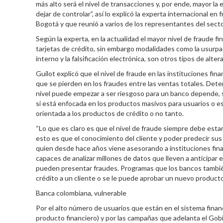
más alto será el nivel de transacciones y, por ende, mayor la
dejar de controlar”, así lo explicó la experta internacional e
Bogotá y que reunió a varios de los representantes del secto
Según la experta, en la actualidad el mayor nivel de fraude fi
tarjetas de crédito, sin embargo modalidades como la usurpaci
interno y la falsificación electrónica, son otros tipos de alter
Guilot explicó que el nivel de fraude en las instituciones fin
que se pierden en los fraudes entre las ventas totales. Det
nivel puede empezar a ser riesgoso para un banco depende, seg
si está enfocada en los productos masivos para usuarios o est
orientada a los productos de crédito o no tanto.
“Lo que es claro es que el nivel de fraude siempre debe esta
esto es que el conocimiento del cliente y poder predecir su
quien desde hace años viene asesorando a instituciones fin
capaces de analizar millones de datos que lleven a anticipar
pueden presentar fraudes. Programas que los bancos tambié
crédito a un cliente o se le puede aprobar un nuevo producto
Banca colombiana, vulnerable
Por el alto número de usuarios que están en el sistema fina
producto financiero) y por las campañas que adelanta el Gob