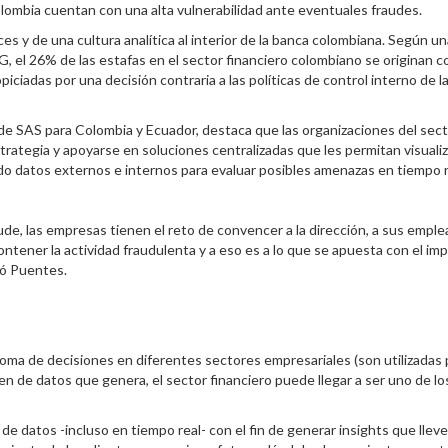
Colombia cuentan con una alta vulnerabilidad ante eventuales fraudes.
ces y de una cultura analítica al interior de la banca colombiana. Según un
, el 26% de las estafas en el sector financiero colombiano se originan co
piciadas por una decisión contraria a las políticas de control interno de l
de SAS para Colombia y Ecuador, destaca que las organizaciones del sec
rategia y apoyarse en soluciones centralizadas que les permitan visualiz
o datos externos e internos para evaluar posibles amenazas en tiempo r
aude, las empresas tienen el reto de convencer a la dirección, a sus empl
ontener la actividad fraudulenta y a eso es a lo que se apuesta con el im
zó Puentes.
toma de decisiones en diferentes sectores empresariales (son utilizadas 
n de datos que genera, el sector financiero puede llegar a ser uno de l
e datos -incluso en tiempo real- con el fin de generar insights que lleve