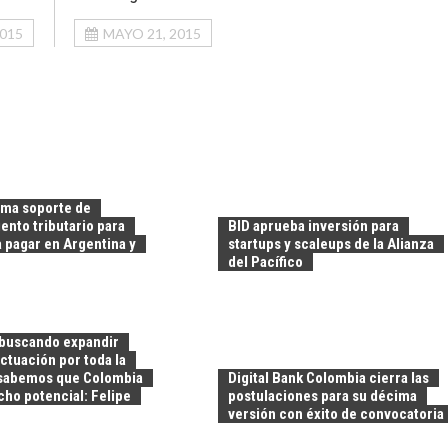
2015
MAYO 21, 2015
uma soporte de
ento tributario para
BID aprueba inversión para
 pagar en Argentina y
startups y scaleups de la Alianza
del Pacífico
buscando expandir
ctuación por toda la
 sabemos que Colombia
Digital Bank Colombia cierra las
ho potencial: Felipe
postulaciones para su décima
versión con éxito de convocatoria