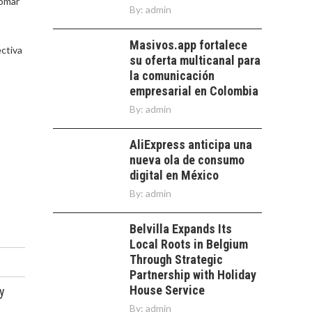
tomar
By:
admin
Masivos.app fortalece
ectiva
su oferta multicanal para
la comunicación
empresarial en Colombia
By:
admin
AliExpress anticipa una
nueva ola de consumo
digital en México
By:
admin
Belvilla Expands Its
Local Roots in Belgium
Through Strategic
Partnership with Holiday
House Service
y
By:
admin