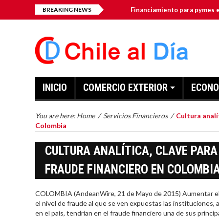
BREAKING NEWS
Financiamiento para pymes en
Kleen-Hy-Dro-Gen Inc. anunci
TSSA
El crecimiento de los servic
INICIO
COMERCIO EXTERIOR
ECONO
Turismo en el desierto de At
La industria minera chilena f
You are here:
Home
/
Servicios Financieros
/
Cultura analí
Colombia
CULTURA ANALÍTICA, CLAVE PARA
FRAUDE FINANCIERO EN COLOMBI
COLOMBIA (AndeanWire, 21 de Mayo de 2015) Aumentar el núm
el nivel de fraude al que se ven expuestas las instituciones,
en el país, tendrían en el fraude financiero una de sus princi