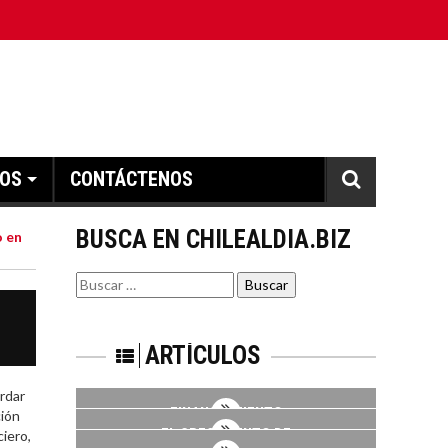
IOS
CONTÁCTENOS
BUSCA EN CHILEALDIA.BIZ
o en
Buscar
por:
ARTÍCULOS
rdar
FINANCIAMIENTO
ción
PARA PYMES EN
EL CRECIMIENTO DE
ciero,