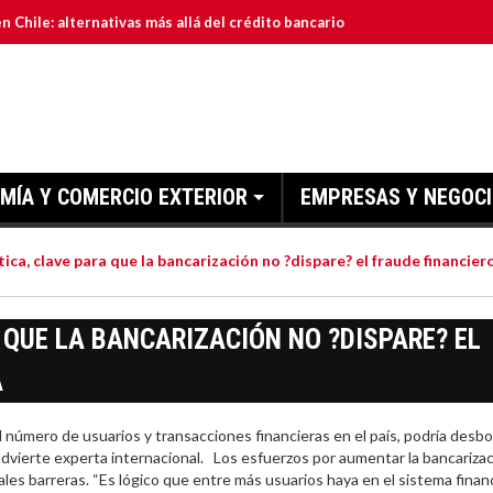
 Chile: alternativas más allá del crédito bancario
a la obtención de las certificaciones ISO 9001:2015 y
ios digitales exportados desde Chile
MÍA Y COMERCIO EXTERIOR
EMPRESAS Y NEGOC
acama: oportunidades para el desarrollo local
rente al desafío de la sostenibilidad
tica, clave para que la bancarización no ?dispare? el fraude financier
 QUE LA BANCARIZACIÓN NO ?DISPARE? EL
A
ero de usuarios y transacciones financieras en el país, podría desbo
 advierte experta internacional. Los esfuerzos por aumentar la bancariza
pales barreras. “Es lógico que entre más usuarios haya en el sistema finan