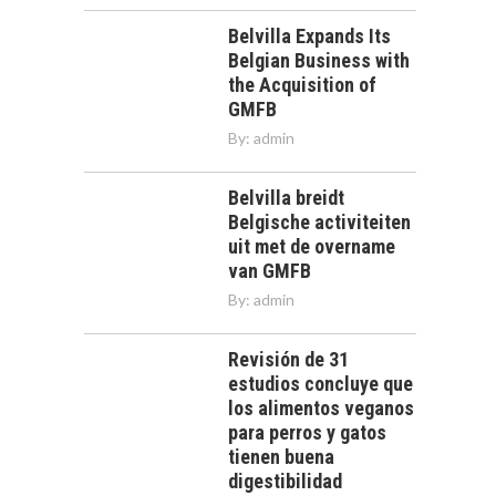
Belvilla Expands Its
Belgian Business with
the Acquisition of
GMFB
By:
admin
Belvilla breidt
Belgische activiteiten
uit met de overname
van GMFB
By:
admin
Revisión de 31
estudios concluye que
los alimentos veganos
para perros y gatos
tienen buena
digestibilidad