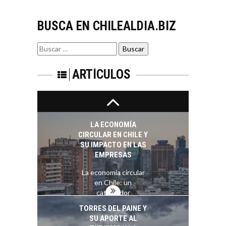
CHILENAS
BUSCA EN CHILEALDIA.BIZ
La transformación
estratégica de los
FINANCIAMIENTO
recursos humanos en
Buscar
PARA PYMES EN
las empresas…
por:
CHILE:
ALTERNATIVAS MÁS
ARTÍCULOS
ALLÁ DEL CRÉDITO
BANCARIO
Financiamiento para
pymes en Chile:
LA ECONOMÍA
alternativas que
CIRCULAR EN CHILE Y
trascienden el
SU IMPACTO EN LAS
crédito…
EMPRESAS
La economía circular
en Chile: un
catalizador
estratégico para las…
TORRES DEL PAINE Y
SU APORTE AL