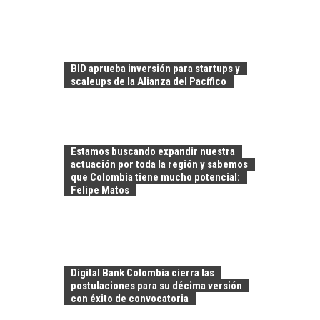
LA IMPORTANCIA DE
DIVERSIFICAR LAS
EXPORTACIONES
CHILENAS
BID aprueba inversión para startups y
scaleups de la Alianza del Pacífico
La diversificación de
las exportaciones
chilenas: clave para un
crecimiento…
CHILE COMO HUB
Estamos buscando expandir nuestra
TECNOLÓGICO DE
actuación por toda la región y sabemos
AMÉRICA LATINA:
que Colombia tiene mucho potencial:
AVANCES Y DESAFÍOS
Felipe Matos
Chile como hub
tecnológico de
América Latina:
avances y desafíos…
LA
Digital Bank Colombia cierra las
TRANSFORMACIÓN
postulaciones para su décima versión
DE LOS RECURSOS
con éxito de convocatoria
HUMANOS EN LAS
EMPRESAS