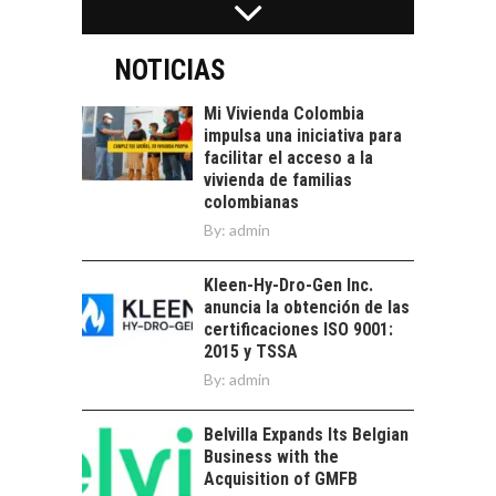
avances y desafíos…
LA
TRANSFORMACIÓN
DE LOS RECURSOS
NOTICIAS
HUMANOS EN LAS
EMPRESAS
Mi Vivienda Colombia
CHILENAS
impulsa una iniciativa para
facilitar el acceso a la
La transformación
vivienda de familias
estratégica de los
FINANCIAMIENTO
colombianas
recursos humanos en
PARA PYMES EN
By:
admin
las empresas…
CHILE:
ALTERNATIVAS MÁS
Kleen-Hy-Dro-Gen Inc.
ALLÁ DEL CRÉDITO
anuncia la obtención de las
BANCARIO
certificaciones ISO 9001:
Financiamiento para
2015 y TSSA
pymes en Chile:
By:
admin
LA ECONOMÍA
alternativas que
CIRCULAR EN CHILE Y
trascienden el
SU IMPACTO EN LAS
Belvilla Expands Its Belgian
crédito…
EMPRESAS
Business with the
Acquisition of GMFB
La economía circular