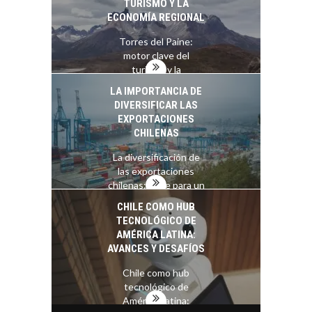
TURISMO Y LA
ECONOMÍA REGIONAL
Torres del Paine:
motor clave del
turismo y la
economía…
LA IMPORTANCIA DE
DIVERSIFICAR LAS
EXPORTACIONES
CHILENAS
La diversificación de
las exportaciones
chilenas: clave para un
crecimiento…
CHILE COMO HUB
TECNOLÓGICO DE
AMÉRICA LATINA:
AVANCES Y DESAFÍOS
Chile como hub
tecnológico de
América Latina: