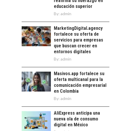
reafirma su liderazgo en
AVANCES Y DESAFÍOS
educación superior
Chile como hub
By:
admin
tecnológico de
América Latina:
MarketingDigital.agency
avances y desafíos…
fortalece su oferta de
servicios para empresas
que buscan crecer en
entornos digitales
By:
admin
Masivos.app fortalece su
oferta multicanal para la
comunicación empresarial
en Colombia
By:
admin
AliExpress anticipa una
nueva ola de consumo
digital en México