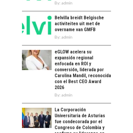
By:
admin
en Chile: un
catalizador
estratégico para las…
Belvilla breidt Belgische
TORRES DEL PAINE Y
activiteiten uit met de
SU APORTE AL
overname van GMFB
TURISMO Y LA
ECONOMÍA REGIONAL
By:
admin
Torres del Paine:
eGLOW acelera su
motor clave del
expansión regional
turismo y la
enfocada en ROI y
economía…
LA IMPORTANCIA DE
conversión, liderada por
DIVERSIFICAR LAS
Carolina Mandil, reconocida
EXPORTACIONES
con el Best CEO Award
CHILENAS
2026
By:
admin
La diversificación de
las exportaciones
chilenas: clave para un
La Corporación
crecimiento…
Universitaria de Asturias
CHILE COMO HUB
fue condecorada por el
TECNOLÓGICO DE
Congreso de Colombia y
AMÉRICA LATINA: