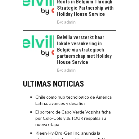
Roots in Belgium Through
Strategic Partnership with
Holiday House Service
By:
admin
Belvilla versterkt haar
lokale verankering in
België via strategisch
partnerschap met Holiday
House Service
By:
admin
ÚLTIMAS NOTICIAS
Chile como hub tecnológico de América
Latina: avances y desafíos
El portero de Cabo Verde Vozinha ficha
por Colo-Colo y JETOUR respalda su
nueva etapa
Kleen-Hy-Dro-Gen Inc. anuncia la