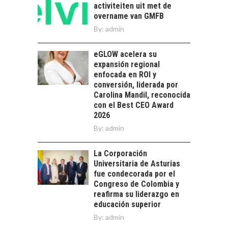
TECNOLÓGICO DE
activiteiten uit met de
AMÉRICA LATINA:
overname van GMFB
AVANCES Y DESAFÍOS
By:
admin
Chile como hub
tecnológico de
eGLOW acelera su
América Latina:
expansión regional
avances y desafíos…
enfocada en ROI y
LA
conversión, liderada por
TRANSFORMACIÓN
Carolina Mandil, reconocida
DE LOS RECURSOS
con el Best CEO Award
HUMANOS EN LAS
2026
EMPRESAS
By:
CHILENAS
admin
La transformación
La Corporación
estratégica de los
FINANCIAMIENTO
Universitaria de Asturias
recursos humanos en
PARA PYMES EN
fue condecorada por el
las empresas…
CHILE:
Congreso de Colombia y
ALTERNATIVAS MÁS
reafirma su liderazgo en
ALLÁ DEL CRÉDITO
educación superior
BANCARIO
By:
admin