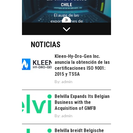
CHILE
El auge de las
exportaciones de
servicios digitales en
TURISMO EN EL
Chile:…
DESIERTO DE
ATACAMA:
NOTICIAS
OPORTUNIDADES
PARA EL
Kleen-Hy-Dro-Gen Inc.
DESARROLLO LOCAL
anuncia la obtención de las
certificaciones ISO 9001:
El Desierto de
2015 y TSSA
Atacama: Motor
LA INDUSTRIA
By:
admin
Estratégico para el
MINERA CHILENA
Desarrollo Turístico…
FRENTE AL DESAFÍO
Belvilla Expands Its Belgian
DE LA
Business with the
SOSTENIBILIDAD
Acquisition of GMFB
Minería chilena: un
By:
admin
pilar estratégico ante
el reto ineludible de…
CHILE COMO HUB
Belvilla breidt Belgische