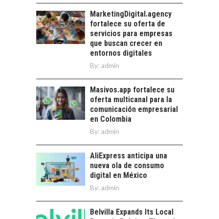
Financiamiento para
pymes en Chile:
MarketingDigital.agency
EL CRECIMIENTO DE
alternativas que
fortalece su oferta de
LOS SERVICIOS
trascienden el
servicios para empresas
DIGITALES
crédito…
que buscan crecer en
EXPORTADOS DESDE
entornos digitales
CHILE
By:
admin
El auge de las
exportaciones de
Masivos.app fortalece su
servicios digitales en
oferta multicanal para la
Chile:…
comunicación empresarial
en Colombia
By:
admin
AliExpress anticipa una
nueva ola de consumo
digital en México
By:
admin
Belvilla Expands Its Local