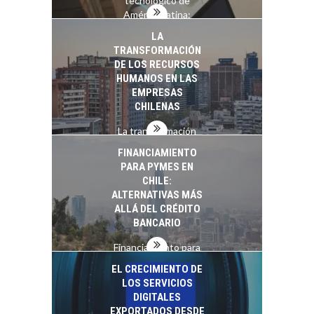
tecnológico de
América Latina:
avances y desafíos…
LA
TRANSFORMACIÓN
DE LOS RECURSOS
HUMANOS EN LAS
EMPRESAS
CHILENAS
La transformación
estratégica de los
FINANCIAMIENTO
recursos humanos en
PARA PYMES EN
las empresas…
CHILE:
ALTERNATIVAS MÁS
ALLÁ DEL CRÉDITO
BANCARIO
Financiamiento para
pymes en Chile:
EL CRECIMIENTO DE
alternativas que
LOS SERVICIOS
trascienden el
DIGITALES
crédito…
EXPORTADOS DESDE