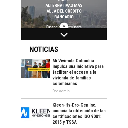
ALTERNATIVAS MÁS
ALLÁ DEL CRÉDITO
BANCARIO
Financiamiento para
pymes en Chile:
EL CRECIMIENTO DE
alternativas que
LOS SERVICIOS
trascienden el
DIGITALES
NOTICIAS
crédito…
EXPORTADOS DESDE
CHILE
Mi Vivienda Colombia
impulsa una iniciativa para
El auge de las
facilitar el acceso a la
exportaciones de
vivienda de familias
servicios digitales en
TURISMO EN EL
colombianas
Chile:…
DESIERTO DE
By:
admin
ATACAMA:
OPORTUNIDADES
Kleen-Hy-Dro-Gen Inc.
PARA EL
anuncia la obtención de las
DESARROLLO LOCAL
certificaciones ISO 9001:
El Desierto de
2015 y TSSA
Atacama: Motor