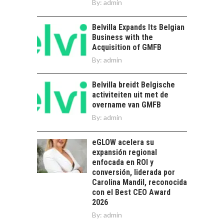
By:
admin
LA IMPORTANCIA DE
Estratégico para el
DIVERSIFICAR LAS
Desarrollo Turístico…
EXPORTACIONES
Belvilla Expands Its Belgian
CHILENAS
Business with the
Acquisition of GMFB
La diversificación de
By:
admin
las exportaciones
chilenas: clave para un
crecimiento…
Belvilla breidt Belgische
CHILE COMO HUB
activiteiten uit met de
TECNOLÓGICO DE
overname van GMFB
AMÉRICA LATINA:
AVANCES Y DESAFÍOS
By:
admin
Chile como hub
eGLOW acelera su
tecnológico de
expansión regional
América Latina:
enfocada en ROI y
avances y desafíos…
LA
conversión, liderada por
TRANSFORMACIÓN
Carolina Mandil, reconocida
DE LOS RECURSOS
con el Best CEO Award
HUMANOS EN LAS
2026
EMPRESAS
By:
admin
CHILENAS