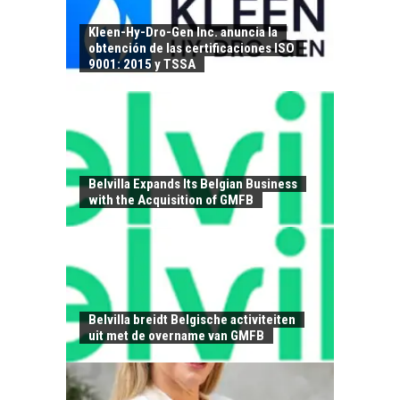
Kleen-Hy-Dro-Gen Inc. anuncia la
obtención de las certificaciones ISO
9001: 2015 y TSSA
LA
TRANSFORMACIÓN
DE LOS RECURSOS
HUMANOS EN LAS
Belvilla Expands Its Belgian Business
EMPRESAS
with the Acquisition of GMFB
CHILENAS
La transformación
estratégica de los
FINANCIAMIENTO
recursos humanos en
PARA PYMES EN
las empresas…
CHILE:
Belvilla breidt Belgische activiteiten
ALTERNATIVAS MÁS
uit met de overname van GMFB
ALLÁ DEL CRÉDITO
BANCARIO
Financiamiento para