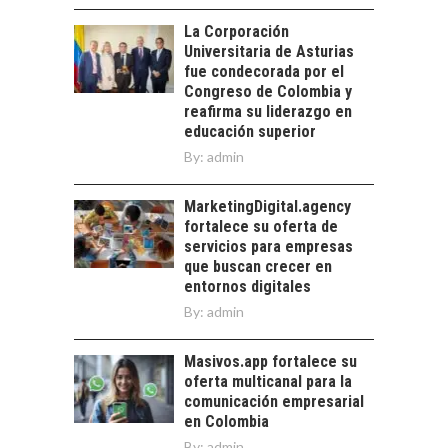
La transformación
La Corporación
estratégica de los
Universitaria de Asturias
FINANCIAMIENTO
recursos humanos en
fue condecorada por el
PARA PYMES EN
las empresas…
Congreso de Colombia y
CHILE:
reafirma su liderazgo en
ALTERNATIVAS MÁS
educación superior
ALLÁ DEL CRÉDITO
By:
admin
BANCARIO
Financiamiento para
MarketingDigital.agency
pymes en Chile:
fortalece su oferta de
alternativas que
servicios para empresas
trascienden el
que buscan crecer en
crédito…
entornos digitales
By:
admin
Masivos.app fortalece su
oferta multicanal para la
comunicación empresarial
en Colombia
By:
admin