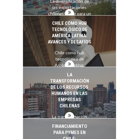
La diversificación de
las exportaciones
chilenas: clave para un
crecimiento…
CHILE COMO HUB
TECNOLÓGICO DE
AMÉRICA LATINA:
AVANCES Y DESAFÍOS
Chile como hub
tecnológico de
América Latina:
avances y desafíos…
LA
TRANSFORMACIÓN
DE LOS RECURSOS
HUMANOS EN LAS
EMPRESAS
CHILENAS
La transformación
estratégica de los
FINANCIAMIENTO
recursos humanos en
PARA PYMES EN
las empresas…
CHILE: