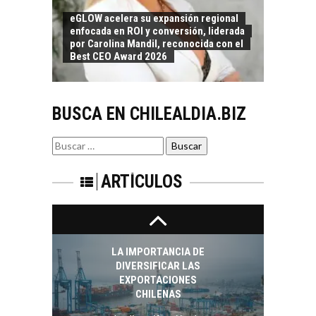
pymes en Chile:
EL CRECIMIENTO DE
eGLOW acelera su expansión regional
alternativas que
enfocada en ROI y conversión, liderada
LOS SERVICIOS
trascienden el
por Carolina Mandil, reconocida con el
DIGITALES
crédito…
Best CEO Award 2026
EXPORTADOS DESDE
CHILE
El auge de las
BUSCA EN CHILEALDIA.BIZ
exportaciones de
servicios digitales en
TURISMO EN EL
Chile:…
Buscar
DESIERTO DE
por:
ATACAMA:
OPORTUNIDADES
ARTÍCULOS
PARA EL
DESARROLLO LOCAL
El Desierto de
Atacama: Motor
LA IMPORTANCIA DE
Estratégico para el
DIVERSIFICAR LAS
Desarrollo Turístico…
EXPORTACIONES
CHILENAS