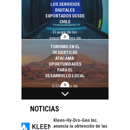
alternativas que
LOS SERVICIOS
trascienden el
DIGITALES
crédito…
EXPORTADOS DESDE
CHILE
El auge de las
exportaciones de
servicios digitales en
TURISMO EN EL
Chile:…
DESIERTO DE
ATACAMA:
OPORTUNIDADES
PARA EL
DESARROLLO LOCAL
El Desierto de
Atacama: Motor
LA INDUSTRIA
Estratégico para el
MINERA CHILENA
Desarrollo Turístico…
FRENTE AL DESAFÍO
NOTICIAS
DE LA
SOSTENIBILIDAD
Kleen-Hy-Dro-Gen Inc.
anuncia la obtención de las
Minería chilena: un