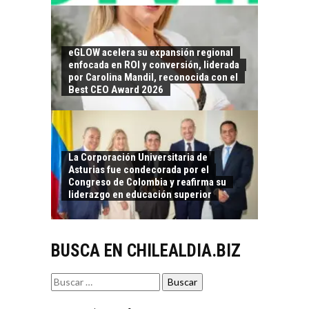
El auge de las
exportaciones de
servicios digitales en
TURISMO EN EL
Chile:…
eGLOW acelera su expansión regional
DESIERTO DE
enfocada en ROI y conversión, liderada
ATACAMA:
por Carolina Mandil, reconocida con el
OPORTUNIDADES
Best CEO Award 2026
PARA EL
DESARROLLO LOCAL
El Desierto de
Atacama: Motor
LA INDUSTRIA
La Corporación Universitaria de
Estratégico para el
Asturias fue condecorada por el
MINERA CHILENA
Desarrollo Turístico…
Congreso de Colombia y reafirma su
FRENTE AL DESAFÍO
liderazgo en educación superior
DE LA
SOSTENIBILIDAD
Minería chilena: un
BUSCA EN CHILEALDIA.BIZ
pilar estratégico ante
el reto ineludible de…
CAPITAL DE RIESGO
Buscar
EN CHILE:
por:
OPORTUNIDADES