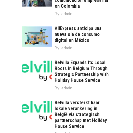
comunicación empresarial
Desarrollo Turístico…
en Colombia
By:
admin
AliExpress anticipa una
nueva ola de consumo
digital en México
By:
admin
Belvilla Expands Its Local
Roots in Belgium Through
Strategic Partnership with
Holiday House Service
By:
admin
Belvilla versterkt haar
lokale verankering in
België via strategisch
partnerschap met Holiday
House Service