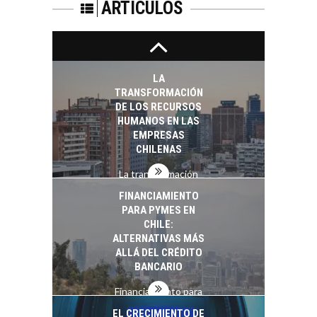
PARA STARTUPS Y
ARTÍCULOS
NUEVOS NEGOCIOS
Capital de riesgo en
Chile: motor de
innovación para
LA
startups…
TRANSFORMACIÓN
DE LOS RECURSOS
HUMANOS EN LAS
EMPRESAS
CHILENAS
La transformación
estratégica de los
FINANCIAMIENTO
recursos humanos en
PARA PYMES EN
las empresas…
CHILE:
ALTERNATIVAS MÁS
ALLÁ DEL CRÉDITO
BANCARIO
Financiamiento para
pymes en Chile:
EL CRECIMIENTO DE