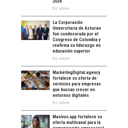
2026
ALLÁ DEL CRÉDITO
By:
BANCARIO
admin
Financiamiento para
La Corporación
pymes en Chile:
EL CRECIMIENTO DE
Universitaria de Asturias
alternativas que
LOS SERVICIOS
fue condecorada por el
trascienden el
DIGITALES
Congreso de Colombia y
crédito…
EXPORTADOS DESDE
reafirma su liderazgo en
CHILE
educación superior
By:
admin
El auge de las
exportaciones de
servicios digitales en
MarketingDigital.agency
TURISMO EN EL
Chile:…
fortalece su oferta de
DESIERTO DE
servicios para empresas
ATACAMA:
que buscan crecer en
OPORTUNIDADES
entornos digitales
PARA EL
By:
admin
DESARROLLO LOCAL
El Desierto de
Masivos.app fortalece su
Atacama: Motor
oferta multicanal para la
Estratégico para el