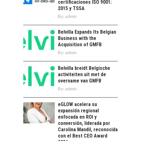
certificaciones ISO 9001:
pilar estratégico ante
2015 y TSSA
el reto ineludible de…
CAPITAL DE RIESGO
By:
admin
EN CHILE:
OPORTUNIDADES
Belvilla Expands Its Belgian
PARA STARTUPS Y
Business with the
NUEVOS NEGOCIOS
Acquisition of GMFB
Capital de riesgo en
By:
admin
Chile: motor de
innovación para
LA
Belvilla breidt Belgische
startups…
TRANSFORMACIÓN
activiteiten uit met de
DE LOS RECURSOS
overname van GMFB
HUMANOS EN LAS
By:
admin
EMPRESAS
CHILENAS
eGLOW acelera su
La transformación
expansión regional
estratégica de los
enfocada en ROI y
FINANCIAMIENTO
recursos humanos en
conversión, liderada por
PARA PYMES EN
las empresas…
Carolina Mandil, reconocida
CHILE:
con el Best CEO Award
ALTERNATIVAS MÁS