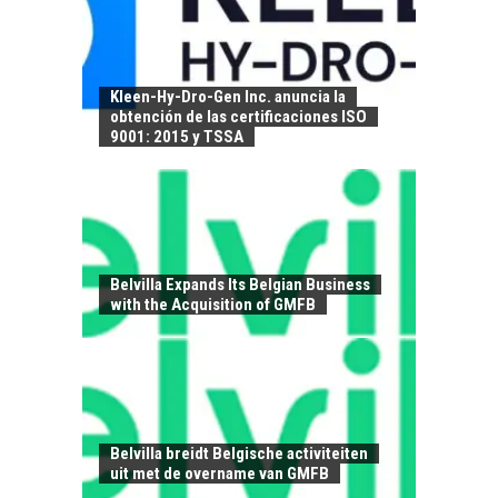
Kleen-Hy-Dro-Gen Inc. anuncia la
obtención de las certificaciones ISO
9001: 2015 y TSSA
Belvilla Expands Its Belgian Business
with the Acquisition of GMFB
EL CRECIMIENTO DE
LOS SERVICIOS
DIGITALES
EXPORTADOS DESDE
Belvilla breidt Belgische activiteiten
CHILE
uit met de overname van GMFB