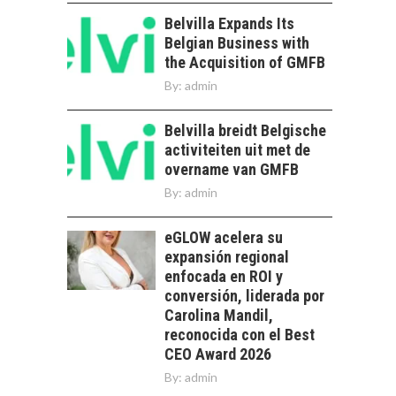
PARA STARTUPS Y
NUEVOS NEGOCIOS
Belvilla Expands Its
Belgian Business with
Capital de riesgo en
the Acquisition of GMFB
Chile: motor de
innovación para
By:
admin
LA
startups…
TRANSFORMACIÓN
Belvilla breidt Belgische
DE LOS RECURSOS
HUMANOS EN LAS
activiteiten uit met de
EMPRESAS
overname van GMFB
CHILENAS
By:
admin
La transformación
estratégica de los
eGLOW acelera su
FINANCIAMIENTO
recursos humanos en
expansión regional
PARA PYMES EN
las empresas…
enfocada en ROI y
CHILE:
ALTERNATIVAS MÁS
conversión, liderada por
ALLÁ DEL CRÉDITO
Carolina Mandil,
BANCARIO
reconocida con el Best
CEO Award 2026
Financiamiento para
By:
admin
pymes en Chile:
EL CRECIMIENTO DE
alternativas que