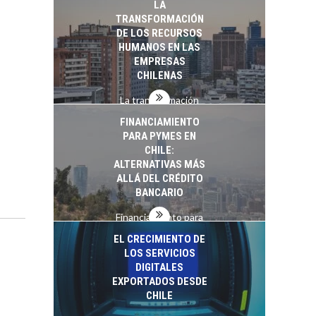
LA
startups…
TRANSFORMACIÓN
DE LOS RECURSOS
HUMANOS EN LAS
EMPRESAS
CHILENAS
La transformación
estratégica de los
FINANCIAMIENTO
recursos humanos en
PARA PYMES EN
las empresas…
CHILE:
ALTERNATIVAS MÁS
ALLÁ DEL CRÉDITO
BANCARIO
Financiamiento para
pymes en Chile:
EL CRECIMIENTO DE
alternativas que
LOS SERVICIOS
trascienden el
DIGITALES
crédito…
EXPORTADOS DESDE
CHILE