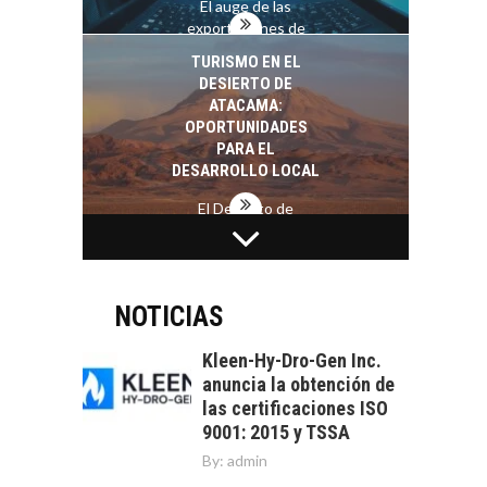
El auge de las
exportaciones de
servicios digitales en
TURISMO EN EL
Chile:…
DESIERTO DE
ATACAMA:
OPORTUNIDADES
PARA EL
DESARROLLO LOCAL
El Desierto de
Atacama: Motor
LA INDUSTRIA
Estratégico para el
MINERA CHILENA
Desarrollo Turístico…
FRENTE AL DESAFÍO
DE LA
NOTICIAS
SOSTENIBILIDAD
Kleen-Hy-Dro-Gen Inc.
Minería chilena: un
anuncia la obtención de
pilar estratégico ante
las certificaciones ISO
el reto ineludible de…
CAPITAL DE RIESGO
9001: 2015 y TSSA
EN CHILE:
By:
admin
OPORTUNIDADES