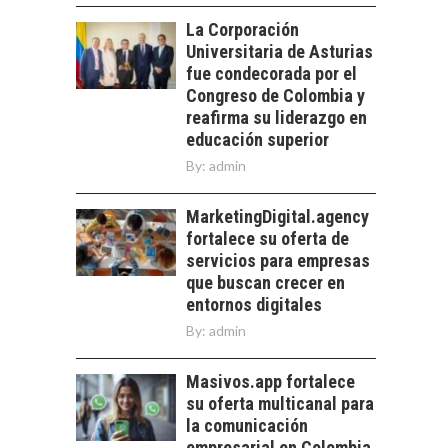
LOS SERVICIOS
trascienden el
La Corporación
DIGITALES
crédito…
Universitaria de Asturias
EXPORTADOS DESDE
CHILE
fue condecorada por el
Congreso de Colombia y
El auge de las
reafirma su liderazgo en
exportaciones de
educación superior
servicios digitales en
TURISMO EN EL
By:
Chile:…
admin
DESIERTO DE
ATACAMA:
MarketingDigital.agency
OPORTUNIDADES
fortalece su oferta de
PARA EL
DESARROLLO LOCAL
servicios para empresas
que buscan crecer en
El Desierto de
entornos digitales
Atacama: Motor
By:
admin
Estratégico para el
Desarrollo Turístico…
Masivos.app fortalece
su oferta multicanal para
la comunicación
empresarial en Colombia