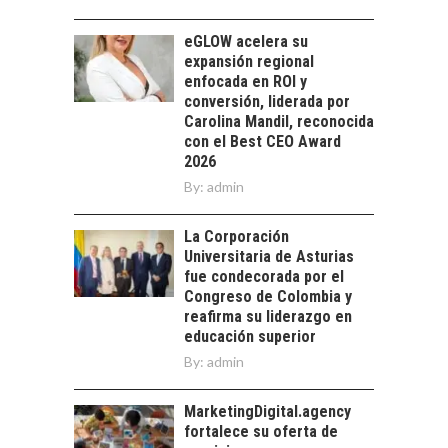
EMPRESAS
CHILENAS
eGLOW acelera su
La transformación
expansión regional
estratégica de los
enfocada en ROI y
FINANCIAMIENTO
recursos humanos en
conversión, liderada por
PARA PYMES EN
las empresas…
Carolina Mandil, reconocida
CHILE:
con el Best CEO Award
ALTERNATIVAS MÁS
2026
ALLÁ DEL CRÉDITO
By:
BANCARIO
admin
Financiamiento para
La Corporación
pymes en Chile:
EL CRECIMIENTO DE
Universitaria de Asturias
alternativas que
LOS SERVICIOS
fue condecorada por el
trascienden el
DIGITALES
Congreso de Colombia y
crédito…
EXPORTADOS DESDE
reafirma su liderazgo en
CHILE
educación superior
By:
admin
El auge de las
exportaciones de
servicios digitales en
MarketingDigital.agency
TURISMO EN EL
Chile:…
fortalece su oferta de
DESIERTO DE