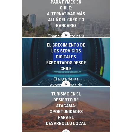
PARA PYMES EN
las empresas…
CHILE:
ALTERNATIVAS MÁS
ALLÁ DEL CRÉDITO
BANCARIO
Financiamiento para
pymes en Chile:
EL CRECIMIENTO DE
alternativas que
LOS SERVICIOS
trascienden el
DIGITALES
crédito…
EXPORTADOS DESDE
CHILE
El auge de las
exportaciones de
servicios digitales en
TURISMO EN EL
Chile:…
DESIERTO DE
ATACAMA:
OPORTUNIDADES
PARA EL
DESARROLLO LOCAL