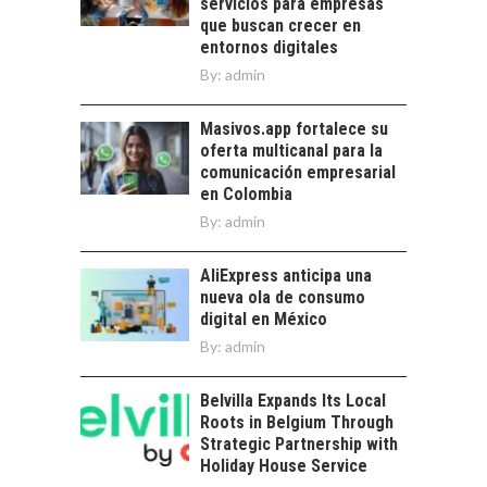
servicios para empresas
ATACAMA:
que buscan crecer en
OPORTUNIDADES
entornos digitales
PARA EL
By:
admin
DESARROLLO LOCAL
El Desierto de
Masivos.app fortalece su
Atacama: Motor
oferta multicanal para la
Estratégico para el
comunicación empresarial
Desarrollo Turístico…
en Colombia
By:
admin
AliExpress anticipa una
nueva ola de consumo
digital en México
By:
admin
Belvilla Expands Its Local
Roots in Belgium Through
Strategic Partnership with
Holiday House Service