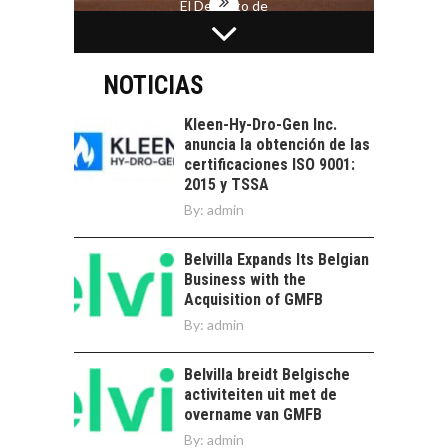
El Desierto de
Atacama: Motor
LA INDUSTRIA
Estratégico para el
MINERA CHILENA
Desarrollo Turístico…
FRENTE AL DESAFÍO
NOTICIAS
DE LA
SOSTENIBILIDAD
Kleen-Hy-Dro-Gen Inc.
anuncia la obtención de las
Minería chilena: un
certificaciones ISO 9001:
pilar estratégico ante
2015 y TSSA
el reto ineludible de…
CAPITAL DE RIESGO
By:
admin
EN CHILE:
OPORTUNIDADES
Belvilla Expands Its Belgian
PARA STARTUPS Y
Business with the
NUEVOS NEGOCIOS
Acquisition of GMFB
Capital de riesgo en
By:
admin
Chile: motor de
innovación para
LA
Belvilla breidt Belgische
startups…
TRANSFORMACIÓN
activiteiten uit met de
DE LOS RECURSOS
overname van GMFB
HUMANOS EN LAS
By:
admin