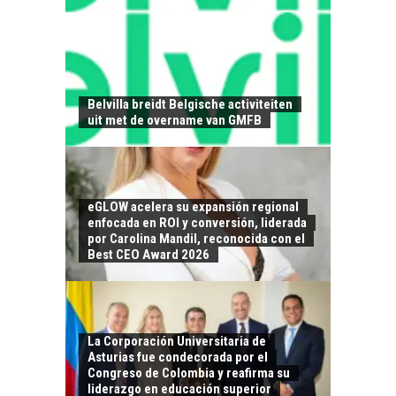
EL CRECIMIENTO DE
LOS SERVICIOS
DIGITALES
EXPORTADOS DESDE
Belvilla breidt Belgische activiteiten
CHILE
uit met de overname van GMFB
El auge de las
exportaciones de
servicios digitales en
TURISMO EN EL
Chile:…
eGLOW acelera su expansión regional
DESIERTO DE
enfocada en ROI y conversión, liderada
ATACAMA:
por Carolina Mandil, reconocida con el
OPORTUNIDADES
Best CEO Award 2026
PARA EL
DESARROLLO LOCAL
El Desierto de
Atacama: Motor
LA INDUSTRIA
La Corporación Universitaria de
Estratégico para el
Asturias fue condecorada por el
MINERA CHILENA
Desarrollo Turístico…
Congreso de Colombia y reafirma su
FRENTE AL DESAFÍO
liderazgo en educación superior
DE LA