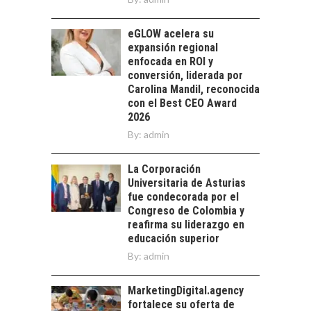
EMPRESAS
CHILENAS
eGLOW acelera su
La transformación
expansión regional
estratégica de los
enfocada en ROI y
FINANCIAMIENTO
recursos humanos en
conversión, liderada por
PARA PYMES EN
las empresas…
Carolina Mandil, reconocida
CHILE:
con el Best CEO Award
ALTERNATIVAS MÁS
2026
ALLÁ DEL CRÉDITO
By:
BANCARIO
admin
Financiamiento para
La Corporación
pymes en Chile:
EL CRECIMIENTO DE
Universitaria de Asturias
alternativas que
LOS SERVICIOS
fue condecorada por el
trascienden el
DIGITALES
Congreso de Colombia y
crédito…
EXPORTADOS DESDE
reafirma su liderazgo en
CHILE
educación superior
By:
admin
El auge de las
exportaciones de
servicios digitales en
MarketingDigital.agency
TURISMO EN EL
Chile:…
fortalece su oferta de
DESIERTO DE