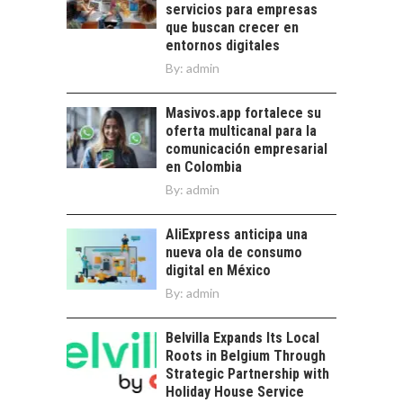
servicios para empresas
ATACAMA:
que buscan crecer en
OPORTUNIDADES
entornos digitales
PARA EL
By:
admin
DESARROLLO LOCAL
El Desierto de
Masivos.app fortalece su
Atacama: Motor
oferta multicanal para la
Estratégico para el
comunicación empresarial
Desarrollo Turístico…
en Colombia
By:
admin
AliExpress anticipa una
nueva ola de consumo
digital en México
By:
admin
Belvilla Expands Its Local
Roots in Belgium Through
Strategic Partnership with
Holiday House Service