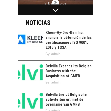
El Desierto de
Atacama: Motor
LA INDUSTRIA
Estratégico para el
MINERA CHILENA
Desarrollo Turístico…
FRENTE AL DESAFÍO
NOTICIAS
DE LA
SOSTENIBILIDAD
Kleen-Hy-Dro-Gen Inc.
anuncia la obtención de las
Minería chilena: un
certificaciones ISO 9001:
pilar estratégico ante
2015 y TSSA
el reto ineludible de…
CAPITAL DE RIESGO
By:
admin
EN CHILE:
OPORTUNIDADES
Belvilla Expands Its Belgian
PARA STARTUPS Y
Business with the
NUEVOS NEGOCIOS
Acquisition of GMFB
Capital de riesgo en
By:
admin
Chile: motor de
innovación para
LA
Belvilla breidt Belgische
startups…
TRANSFORMACIÓN
activiteiten uit met de
DE LOS RECURSOS
overname van GMFB
HUMANOS EN LAS
By:
admin