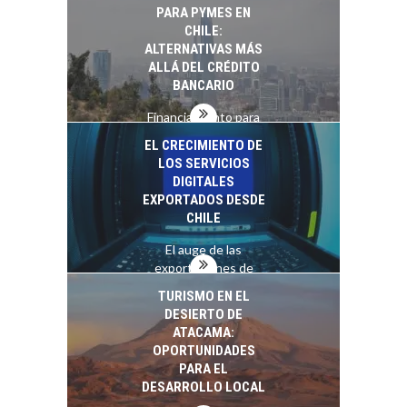
recursos humanos en
PARA PYMES EN
las empresas…
CHILE:
ALTERNATIVAS MÁS
ALLÁ DEL CRÉDITO
BANCARIO
Financiamiento para
pymes en Chile:
EL CRECIMIENTO DE
alternativas que
LOS SERVICIOS
trascienden el
DIGITALES
crédito…
EXPORTADOS DESDE
CHILE
El auge de las
exportaciones de
servicios digitales en
TURISMO EN EL
Chile:…
DESIERTO DE
ATACAMA:
OPORTUNIDADES
PARA EL
DESARROLLO LOCAL