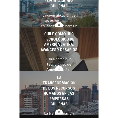
EXPORTACIONES
CHILENAS
La diversificación de
las exportaciones
chilenas: clave para un
crecimiento…
CHILE COMO HUB
TECNOLÓGICO DE
AMÉRICA LATINA:
AVANCES Y DESAFÍOS
Chile como hub
tecnológico de
América Latina:
avances y desafíos…
LA
TRANSFORMACIÓN
DE LOS RECURSOS
HUMANOS EN LAS
EMPRESAS
CHILENAS
La transformación