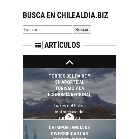
BANCARIO
BUSCA EN CHILEALDIA.BIZ
Financiamiento para
pymes en Chile:
EL CRECIMIENTO DE
alternativas que
Buscar
LOS SERVICIOS
trascienden el
por:
DIGITALES
crédito…
EXPORTADOS DESDE
ARTÍCULOS
CHILE
El auge de las
exportaciones de
servicios digitales en
TORRES DEL PAINE Y
Chile:…
SU APORTE AL
TURISMO Y LA
ECONOMÍA REGIONAL
Torres del Paine:
motor clave del
turismo y la
economía…
LA IMPORTANCIA DE
DIVERSIFICAR LAS