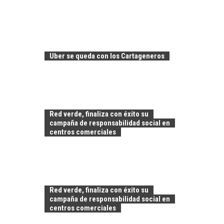
CHILE COMO HUB
TECNOLÓGICO DE
AMÉRICA LATINA:
AVANCES Y DESAFÍOS
Uber se queda con los Cartageneros
Chile como hub
tecnológico de
América Latina:
avances y desafíos…
LA
TRANSFORMACIÓN
Red verde, finaliza con éxito su
DE LOS RECURSOS
campaña de responsabilidad social en
HUMANOS EN LAS
centros comerciales
EMPRESAS
CHILENAS
La transformación
estratégica de los
FINANCIAMIENTO
recursos humanos en
Red verde, finaliza con éxito su
PARA PYMES EN
las empresas…
campaña de responsabilidad social en
CHILE:
centros comerciales
ALTERNATIVAS MÁS
ALLÁ DEL CRÉDITO