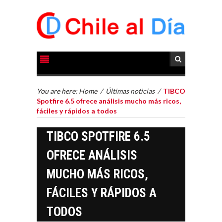
You are here:
Home
/
Últimas noticias
/
TIBCO
Spotfire 6.5 ofrece análisis mucho más ricos,
fáciles y rápidos a todos
TIBCO SPOTFIRE 6.5
OFRECE ANÁLISIS
MUCHO MÁS RICOS,
FÁCILES Y RÁPIDOS A
TODOS