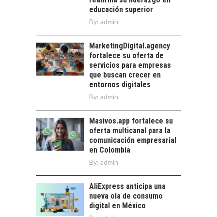
HUMANOS EN LAS
educación superior
EMPRESAS
By:
admin
CHILENAS
La transformación
MarketingDigital.agency
estratégica de los
fortalece su oferta de
recursos humanos en
servicios para empresas
las empresas…
que buscan crecer en
entornos digitales
By:
admin
Masivos.app fortalece su
oferta multicanal para la
comunicación empresarial
en Colombia
By:
admin
AliExpress anticipa una
nueva ola de consumo
digital en México