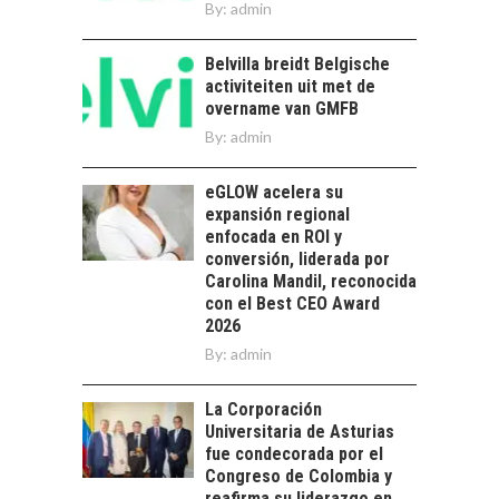
By:
admin
motor clave del
turismo y la
economía…
Belvilla breidt Belgische
LA IMPORTANCIA DE
activiteiten uit met de
DIVERSIFICAR LAS
overname van GMFB
EXPORTACIONES
By:
CHILENAS
admin
La diversificación de
eGLOW acelera su
las exportaciones
expansión regional
chilenas: clave para un
enfocada en ROI y
crecimiento…
CHILE COMO HUB
conversión, liderada por
TECNOLÓGICO DE
Carolina Mandil, reconocida
AMÉRICA LATINA:
con el Best CEO Award
AVANCES Y DESAFÍOS
2026
By:
admin
Chile como hub
tecnológico de
América Latina:
La Corporación
avances y desafíos…
Universitaria de Asturias
LA
fue condecorada por el
TRANSFORMACIÓN
Congreso de Colombia y
DE LOS RECURSOS
reafirma su liderazgo en