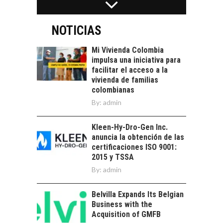
estratégica de los
FINANCIAMIENTO
recursos humanos en
PARA PYMES EN
las empresas…
CHILE:
NOTICIAS
ALTERNATIVAS MÁS
ALLÁ DEL CRÉDITO
Mi Vivienda Colombia
BANCARIO
impulsa una iniciativa para
facilitar el acceso a la
Financiamiento para
vivienda de familias
pymes en Chile:
EL CRECIMIENTO DE
colombianas
alternativas que
LOS SERVICIOS
By:
admin
trascienden el
DIGITALES
crédito…
EXPORTADOS DESDE
Kleen-Hy-Dro-Gen Inc.
CHILE
anuncia la obtención de las
El auge de las
certificaciones ISO 9001:
exportaciones de
2015 y TSSA
servicios digitales en
By:
admin
TORRES DEL PAINE Y
Chile:…
SU APORTE AL
TURISMO Y LA
Belvilla Expands Its Belgian
ECONOMÍA REGIONAL
Business with the
Acquisition of GMFB
Torres del Paine: