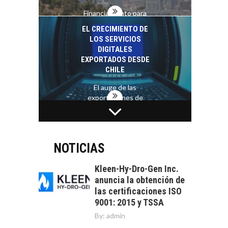
Financiamiento para
pymes en Chile:
EL CRECIMIENTO DE
alternativas que
LOS SERVICIOS
trascienden el
DIGITALES
crédito…
EXPORTADOS DESDE
CHILE
El auge de las
exportaciones de
servicios digitales en
TURISMO EN EL
Chile:…
DESIERTO DE
ATACAMA:
OPORTUNIDADES
NOTICIAS
PARA EL
DESARROLLO LOCAL
Kleen-Hy-Dro-Gen Inc.
anuncia la obtención de
El Desierto de
las certificaciones ISO
Atacama: Motor
LA INDUSTRIA
9001: 2015 y TSSA
Estratégico para el
MINERA CHILENA
Desarrollo Turístico…
By:
admin
FRENTE AL DESAFÍO