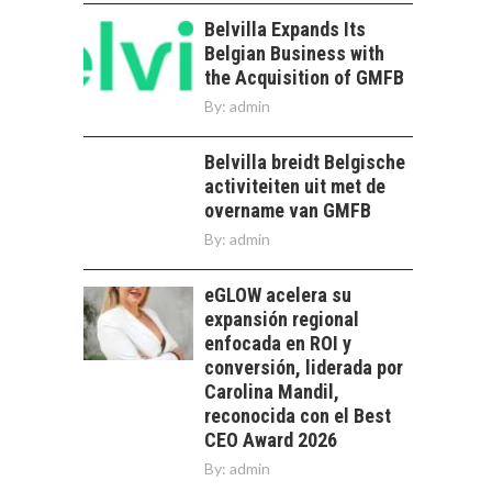
DE LA
SOSTENIBILIDAD
Belvilla Expands Its
Belgian Business with
Minería chilena: un
the Acquisition of GMFB
pilar estratégico ante
el reto ineludible de…
By:
admin
CHILE COMO HUB
TECNOLÓGICO DE
Belvilla breidt Belgische
AMÉRICA LATINA:
AVANCES Y DESAFÍOS
activiteiten uit met de
overname van GMFB
Chile como hub
By:
admin
tecnológico de
América Latina:
avances y desafíos…
eGLOW acelera su
LA
expansión regional
TRANSFORMACIÓN
enfocada en ROI y
DE LOS RECURSOS
HUMANOS EN LAS
conversión, liderada por
EMPRESAS
Carolina Mandil,
CHILENAS
reconocida con el Best
CEO Award 2026
La transformación
By:
admin
estratégica de los
FINANCIAMIENTO
recursos humanos en