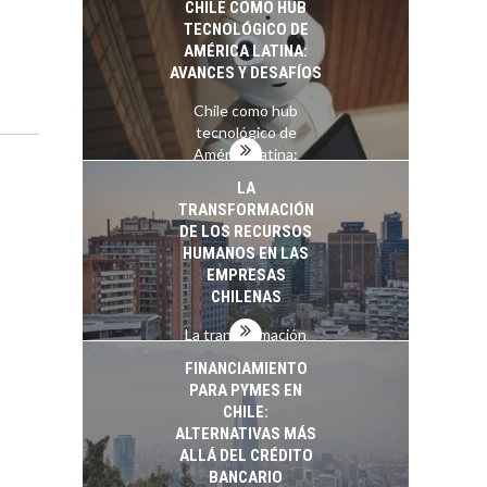
CHILE COMO HUB
TECNOLÓGICO DE
AMÉRICA LATINA:
AVANCES Y DESAFÍOS
Chile como hub
tecnológico de
América Latina:
avances y desafíos…
LA
TRANSFORMACIÓN
DE LOS RECURSOS
HUMANOS EN LAS
EMPRESAS
CHILENAS
La transformación
estratégica de los
FINANCIAMIENTO
recursos humanos en
PARA PYMES EN
las empresas…
CHILE:
ALTERNATIVAS MÁS
ALLÁ DEL CRÉDITO
BANCARIO