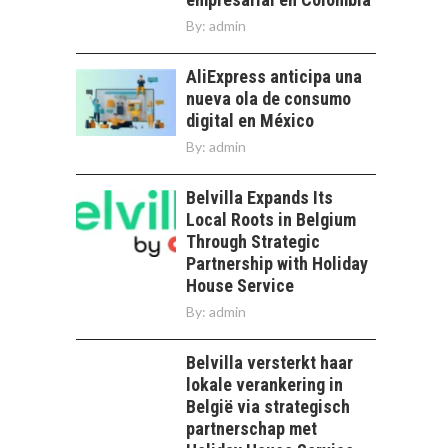
By:
admin
AliExpress anticipa una
nueva ola de consumo
digital en México
By:
admin
Belvilla Expands Its
Local Roots in Belgium
Through Strategic
Partnership with Holiday
House Service
By:
admin
Belvilla versterkt haar
lokale verankering in
België via strategisch
partnerschap met