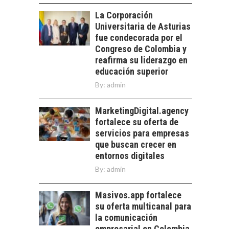
PARA PYMES EN
las empresas…
La Corporación
CHILE:
Universitaria de Asturias
ALTERNATIVAS MÁS
ALLÁ DEL CRÉDITO
fue condecorada por el
BANCARIO
Congreso de Colombia y
reafirma su liderazgo en
Financiamiento para
educación superior
pymes en Chile:
EL CRECIMIENTO DE
alternativas que
By:
admin
LOS SERVICIOS
trascienden el
DIGITALES
crédito…
MarketingDigital.agency
EXPORTADOS DESDE
fortalece su oferta de
CHILE
servicios para empresas
El auge de las
que buscan crecer en
exportaciones de
entornos digitales
servicios digitales en
By:
admin
Chile:…
Masivos.app fortalece
su oferta multicanal para
la comunicación
empresarial en Colombia