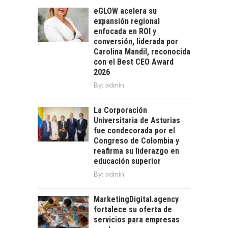
tecnológico de
eGLOW acelera su
América Latina:
expansión regional
avances y desafíos…
enfocada en ROI y
LA
conversión, liderada por
TRANSFORMACIÓN
Carolina Mandil, reconocida
DE LOS RECURSOS
con el Best CEO Award
HUMANOS EN LAS
2026
EMPRESAS
By:
CHILENAS
admin
La transformación
La Corporación
estratégica de los
FINANCIAMIENTO
Universitaria de Asturias
recursos humanos en
PARA PYMES EN
fue condecorada por el
las empresas…
CHILE:
Congreso de Colombia y
ALTERNATIVAS MÁS
reafirma su liderazgo en
ALLÁ DEL CRÉDITO
educación superior
BANCARIO
By:
admin
Financiamiento para
pymes en Chile:
MarketingDigital.agency
EL CRECIMIENTO DE
alternativas que
fortalece su oferta de
LOS SERVICIOS
trascienden el
servicios para empresas
DIGITALES
crédito…