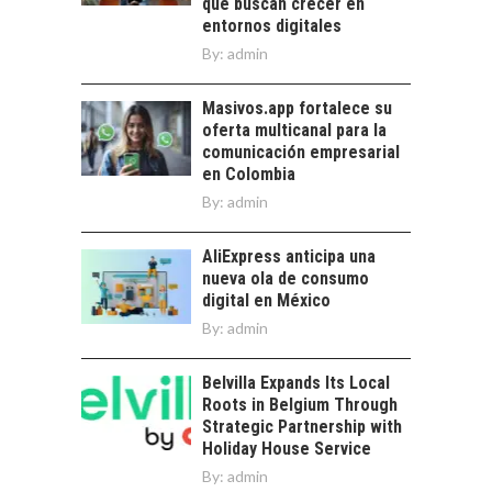
que buscan crecer en
EXPORTADOS DESDE
entornos digitales
CHILE
By:
admin
El auge de las
exportaciones de
Masivos.app fortalece su
servicios digitales en
oferta multicanal para la
Chile:…
comunicación empresarial
en Colombia
By:
admin
AliExpress anticipa una
nueva ola de consumo
digital en México
By:
admin
Belvilla Expands Its Local
Roots in Belgium Through
Strategic Partnership with
Holiday House Service
By:
admin