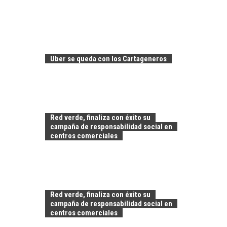
FINANCIAMIENTO
PARA PYMES EN
CHILE:
ALTERNATIVAS MÁS
ALLÁ DEL CRÉDITO
Uber se queda con los Cartageneros
BANCARIO
Financiamiento para
pymes en Chile:
EL CRECIMIENTO DE
alternativas que
LOS SERVICIOS
trascienden el
Red verde, finaliza con éxito su
DIGITALES
crédito…
campaña de responsabilidad social en
EXPORTADOS DESDE
centros comerciales
CHILE
El auge de las
exportaciones de
servicios digitales en
TURISMO EN EL
Chile:…
Red verde, finaliza con éxito su
DESIERTO DE
campaña de responsabilidad social en
ATACAMA:
centros comerciales
OPORTUNIDADES
PARA EL