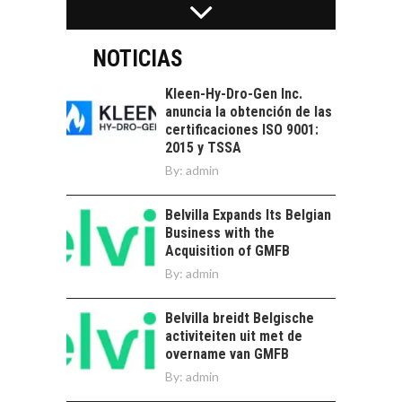
servicios digitales en
TURISMO EN EL
Chile:…
DESIERTO DE
ATACAMA:
NOTICIAS
OPORTUNIDADES
PARA EL
Kleen-Hy-Dro-Gen Inc.
DESARROLLO LOCAL
anuncia la obtención de las
certificaciones ISO 9001:
El Desierto de
2015 y TSSA
Atacama: Motor
LA INDUSTRIA
By:
admin
Estratégico para el
MINERA CHILENA
Desarrollo Turístico…
FRENTE AL DESAFÍO
Belvilla Expands Its Belgian
DE LA
Business with the
SOSTENIBILIDAD
Acquisition of GMFB
Minería chilena: un
By:
admin
pilar estratégico ante
el reto ineludible de…
CHILE COMO HUB
Belvilla breidt Belgische
TECNOLÓGICO DE
activiteiten uit met de
AMÉRICA LATINA:
overname van GMFB
AVANCES Y DESAFÍOS
By:
admin
Chile como hub