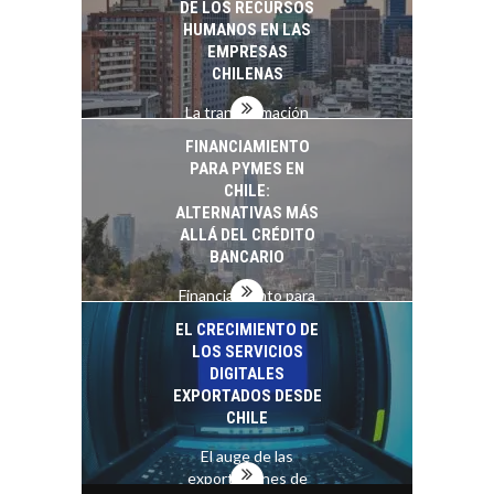
DE LOS RECURSOS
HUMANOS EN LAS
EMPRESAS
CHILENAS
La transformación
estratégica de los
FINANCIAMIENTO
recursos humanos en
PARA PYMES EN
las empresas…
CHILE:
ALTERNATIVAS MÁS
ALLÁ DEL CRÉDITO
BANCARIO
Financiamiento para
pymes en Chile:
EL CRECIMIENTO DE
alternativas que
LOS SERVICIOS
trascienden el
DIGITALES
crédito…
EXPORTADOS DESDE
CHILE
El auge de las
exportaciones de