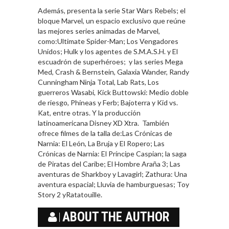
Además, presenta la serie Star Wars Rebels; el
bloque Marvel, un espacio exclusivo que reúne
las mejores series animadas de Marvel,
como:Ultimate Spider-Man; Los Vengadores
Unidos; Hulk y los agentes de S.M.A.S.H. y El
escuadrón de superhéroes; y las series Mega
Med, Crash & Bernstein, Galaxia Wander, Randy
Cunningham Ninja Total, Lab Rats, Los
guerreros Wasabi, Kick Buttowski: Medio doble
de riesgo, Phineas y Ferb; Bajoterra y Kid vs.
Kat, entre otras. Y la producción
latinoamericana Disney XD Xtra. También
ofrece filmes de la talla de:Las Crónicas de
Narnia: El León, La Bruja y El Ropero; Las
Crónicas de Narnia: El Príncipe Caspian; la saga
de Piratas del Caribe; El Hombre Araña 3; Las
aventuras de Sharkboy y Lavagirl; Zathura: Una
aventura espacial; Lluvia de hamburguesas; Toy
Story 2 yRatatouille.
ABOUT THE AUTHOR