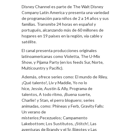
Disney Channel es parte de The Walt Disney
Company Latin America y presenta una variedad
de programación para niños de 2 a 14 años y sus
familias. Transmite 24 horas en español y
portugués, alcanzando más de 60 millones de
hogares en 19 países en la región, vía cable y
satélite.
El canal presenta producciones originales
latinoamericanas como Violetta, The U-Mix
Show, y Pijama Party (en los feeds Sur, Norte,
Multicountry y Pacific).
Además, ofrece series como: El mundo de Riley,
¡Qué talento!, Liv y Maddie, Yo no lo
hice, Jessie, Austin & Ally, Programa de
talentos, A todo ritmo, ¡Buena suerte,
Charlie! y Stan, el perro bloguero; series
animadas, como: Phineas y Ferb, Gravity Falls:
Un verano de
misterios;Pecezuelos; Campamento
Lakebottom; Los Sustitutos, ¡Stitch!, Las
aventuras de Brandy y el Sr. Bigotes y Las