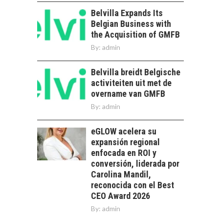
DE LA
SOSTENIBILIDAD
Belvilla Expands Its
Belgian Business with
Minería chilena: un
the Acquisition of GMFB
pilar estratégico ante
el reto ineludible de…
By:
admin
CHILE COMO HUB
TECNOLÓGICO DE
Belvilla breidt Belgische
AMÉRICA LATINA:
AVANCES Y DESAFÍOS
activiteiten uit met de
overname van GMFB
Chile como hub
By:
admin
tecnológico de
América Latina:
avances y desafíos…
eGLOW acelera su
LA
expansión regional
TRANSFORMACIÓN
enfocada en ROI y
DE LOS RECURSOS
HUMANOS EN LAS
conversión, liderada por
EMPRESAS
Carolina Mandil,
CHILENAS
reconocida con el Best
CEO Award 2026
La transformación
By:
admin
estratégica de los
FINANCIAMIENTO
recursos humanos en