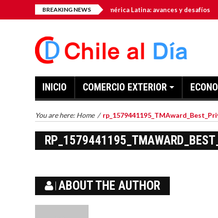
 como hub tecnológico de América Latina: avances y desafíos
BREAKING NEWS
INICIO
COMERCIO EXTERIOR
ECONO
You are here:
Home
/
rp_1579441195_TMAward_Best_Priv
RP_1579441195_TMAWARD_BEST_
ABOUT THE AUTHOR