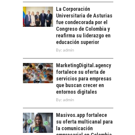
PARA PYMES EN
las empresas…
La Corporación
CHILE:
Universitaria de Asturias
ALTERNATIVAS MÁS
ALLÁ DEL CRÉDITO
fue condecorada por el
BANCARIO
Congreso de Colombia y
reafirma su liderazgo en
Financiamiento para
educación superior
pymes en Chile:
EL CRECIMIENTO DE
alternativas que
By:
admin
LOS SERVICIOS
trascienden el
DIGITALES
crédito…
MarketingDigital.agency
EXPORTADOS DESDE
fortalece su oferta de
CHILE
servicios para empresas
El auge de las
que buscan crecer en
exportaciones de
entornos digitales
servicios digitales en
By:
admin
Chile:…
Masivos.app fortalece
su oferta multicanal para
la comunicación
empresarial en Colombia