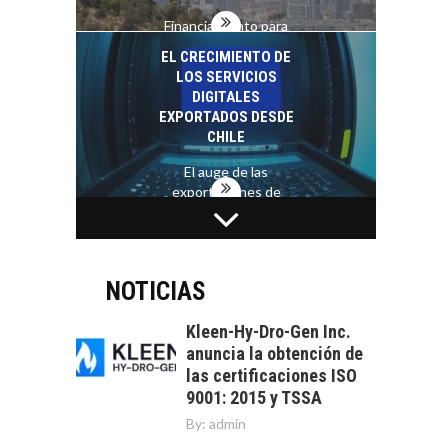
Financiamiento para
pymes en Chile:
EL CRECIMIENTO DE
alternativas que
LOS SERVICIOS
trascienden el
DIGITALES
crédito…
EXPORTADOS DESDE
CHILE
El auge de las
exportaciones de
servicios digitales en
TURISMO EN EL
Chile:…
DESIERTO DE
ATACAMA:
OPORTUNIDADES
NOTICIAS
PARA EL
DESARROLLO LOCAL
Kleen-Hy-Dro-Gen Inc.
anuncia la obtención de
El Desierto de
las certificaciones ISO
Atacama: Motor
LA INDUSTRIA
9001: 2015 y TSSA
Estratégico para el
MINERA CHILENA
Desarrollo Turístico…
By:
admin
FRENTE AL DESAFÍO