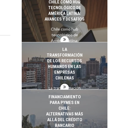
CHILE COMO HUB
TECNOLÓGICO DE
AMÉRICA LATINA:
AVANCES Y DESAFÍOS
Chile como hub
tecnológico de
América Latina:
avances y desafíos…
LA
TRANSFORMACIÓN
DE LOS RECURSOS
HUMANOS EN LAS
EMPRESAS
CHILENAS
La transformación
estratégica de los
FINANCIAMIENTO
recursos humanos en
PARA PYMES EN
las empresas…
CHILE:
ALTERNATIVAS MÁS
ALLÁ DEL CRÉDITO
BANCARIO