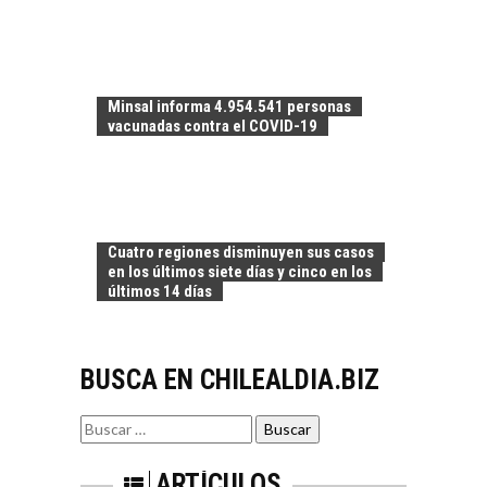
El Desierto de
Atacama: Motor
LA INDUSTRIA
Estratégico para el
MINERA CHILENA
Desarrollo Turístico…
FRENTE AL DESAFÍO
Minsal informa 4.954.541 personas
DE LA
vacunadas contra el COVID-19
SOSTENIBILIDAD
Minería chilena: un
pilar estratégico ante
el reto ineludible de…
CAPITAL DE RIESGO
Cuatro regiones disminuyen sus casos
EN CHILE:
en los últimos siete días y cinco en los
OPORTUNIDADES
últimos 14 días
PARA STARTUPS Y
NUEVOS NEGOCIOS
Capital de riesgo en
BUSCA EN CHILEALDIA.BIZ
Chile: motor de
innovación para
EL IMPACTO DEL
startups…
Buscar
TIPO DE CAMBIO EN
por:
LAS EMPRESAS
CHILENAS
ARTÍCULOS