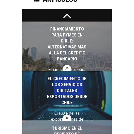
El tipo de cambio
como factor
determinante en la
economía…
FINANCIAMIENTO
PARA PYMES EN
CHILE:
ALTERNATIVAS MÁS
ALLÁ DEL CRÉDITO
BANCARIO
Financiamiento para
pymes en Chile:
EL CRECIMIENTO DE
alternativas que
LOS SERVICIOS
trascienden el
DIGITALES
crédito…
EXPORTADOS DESDE
CHILE
El auge de las
exportaciones de
servicios digitales en
TURISMO EN EL
Chile:…