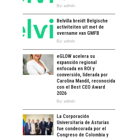
By:
admin
innovación para
EL IMPACTO DEL
startups…
TIPO DE CAMBIO EN
Belvilla breidt Belgische
LAS EMPRESAS
activiteiten uit met de
CHILENAS
overname van GMFB
El tipo de cambio
By:
admin
como factor
determinante en la
eGLOW acelera su
economía…
FINANCIAMIENTO
expansión regional
PARA PYMES EN
enfocada en ROI y
CHILE:
conversión, liderada por
ALTERNATIVAS MÁS
Carolina Mandil, reconocida
ALLÁ DEL CRÉDITO
con el Best CEO Award
BANCARIO
2026
By:
admin
Financiamiento para
pymes en Chile:
EL CRECIMIENTO DE
alternativas que
La Corporación
LOS SERVICIOS
trascienden el
Universitaria de Asturias
DIGITALES
crédito…
fue condecorada por el
EXPORTADOS DESDE
Congreso de Colombia y
CHILE