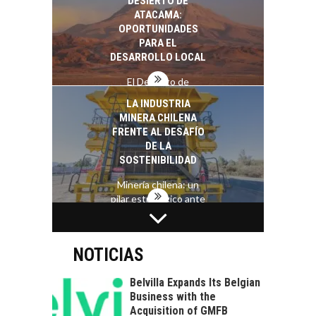
DESIERTO DE
ATACAMA:
OPORTUNIDADES
PARA EL
DESARROLLO LOCAL
El Desierto de
Atacama: Motor
LA INDUSTRIA
Estratégico para el
MINERA CHILENA
Desarrollo Turístico…
FRENTE AL DESAFÍO
DE LA
SOSTENIBILIDAD
Minería chilena: un
pilar estratégico ante
el reto ineludible de…
CAPITAL DE RIESGO
EN CHILE:
OPORTUNIDADES
NOTICIAS
PARA STARTUPS Y
NUEVOS NEGOCIOS
Belvilla Expands Its Belgian
Business with the
Capital de riesgo en
Acquisition of GMFB
Chile: motor de