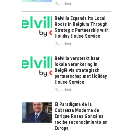
By:
admin
Belvilla Expands Its Local
Roots in Belgium Through
Strategic Partnership with
Holiday House Service
By:
admin
Belvilla versterkt haar
lokale verankering in
België via strategisch
partnerschap met Holiday
House Service
By:
admin
El Paradigma de la
Cobranza Moderna de
Enrique Rosas González
recibe reconocimiento en
Europa