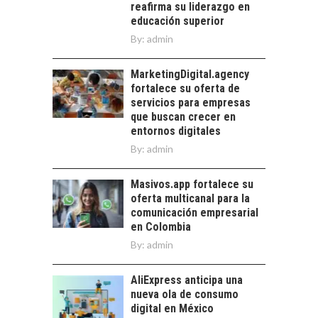
reafirma su liderazgo en
educación superior
El auge de las
exportaciones de
By:
admin
servicios digitales en
TURISMO EN EL
Chile:…
DESIERTO DE
MarketingDigital.agency
ATACAMA:
fortalece su oferta de
OPORTUNIDADES
servicios para empresas
PARA EL
que buscan crecer en
DESARROLLO LOCAL
entornos digitales
By:
admin
El Desierto de
Atacama: Motor
LA INDUSTRIA
Estratégico para el
Masivos.app fortalece su
MINERA CHILENA
Desarrollo Turístico…
oferta multicanal para la
FRENTE AL DESAFÍO
comunicación empresarial
DE LA
en Colombia
SOSTENIBILIDAD
By:
admin
Minería chilena: un
pilar estratégico ante
AliExpress anticipa una
el reto ineludible de…
nueva ola de consumo
digital en México