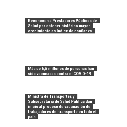
Reconocen a Prestadores Públicos de
Salud por obtener histórico mayor
crecimiento en índice de confianza
Más de 6,5 millones de personas han
sido vacunadas contra el COVID-19
TURISMO EN EL
Ministra de Transportes y
DESIERTO DE
Subsecretaria de Salud Pública dan
ATACAMA:
inicio al proceso de vacunación de
OPORTUNIDADES
trabajadores del transporte en todo el
PARA EL
país
DESARROLLO LOCAL