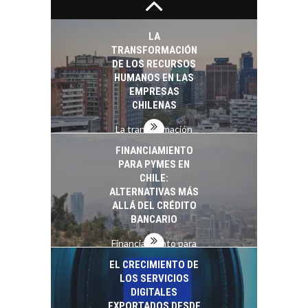
Capital de riesgo en
Chile: motor de
innovación para
LA
startups…
TRANSFORMACIÓN
DE LOS RECURSOS
HUMANOS EN LAS
EMPRESAS
CHILENAS
La transformación
estratégica de los
FINANCIAMIENTO
recursos humanos en
PARA PYMES EN
las empresas…
CHILE:
ALTERNATIVAS MÁS
ALLÁ DEL CRÉDITO
BANCARIO
Financiamiento para
pymes en Chile:
EL CRECIMIENTO DE
alternativas que
LOS SERVICIOS
trascienden el
DIGITALES
crédito…
EXPORTADOS DESDE