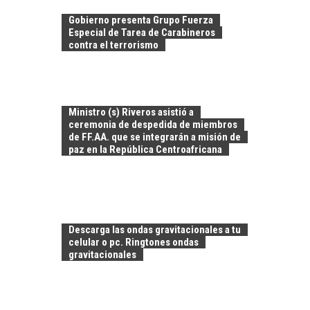
Gobierno presenta Grupo Fuerza
Especial de Tarea de Carabineros
contra el terrorismo
Ministro (s) Riveros asistió a
ceremonia de despedida de miembros
de FF.AA. que se integrarán a misión de
paz en la República Centroafricana
EL CRECIMIENTO DE
LOS SERVICIOS
DIGITALES
Descarga las ondas gravitacionales a tu
EXPORTADOS DESDE
celular o pc. Ringtones ondas
CHILE
gravitacionales
El auge de las
exportaciones de
servicios digitales en