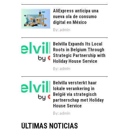
AliExpress anticipa una
nueva ola de consumo
digital en México
By:
admin
Belvilla Expands Its Local
Roots in Belgium Through
Strategic Partnership with
Holiday House Service
By:
admin
Belvilla versterkt haar
lokale verankering in
België via strategisch
partnerschap met Holiday
House Service
By:
admin
ÚLTIMAS NOTICIAS