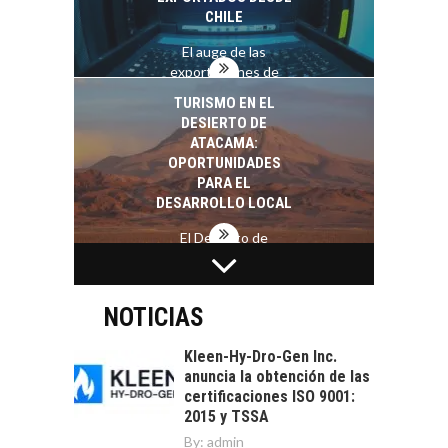
CHILE
El auge de las
exportaciones de
servicios digitales en
TURISMO EN EL
Chile:…
DESIERTO DE
ATACAMA:
OPORTUNIDADES
PARA EL
DESARROLLO LOCAL
El Desierto de
Atacama: Motor
LA INDUSTRIA
Estratégico para el
MINERA CHILENA
Desarrollo Turístico…
FRENTE AL DESAFÍO
NOTICIAS
DE LA
SOSTENIBILIDAD
Kleen-Hy-Dro-Gen Inc.
anuncia la obtención de las
Minería chilena: un
certificaciones ISO 9001:
pilar estratégico ante
2015 y TSSA
el reto ineludible de…
CAPITAL DE RIESGO
By:
admin