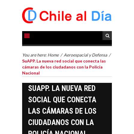
You are here:
Home
/
Aeroespacial y Defensa
/
SuAPP. La nueva red social que conecta las
cámaras de los ciudadanos con la Policía
Nacional
SUAPP. LA NUEVA RED
SOCIAL QUE CONECTA
LAS CÁMARAS DE LOS
CIUDADANOS CON LA
POLICÍA NACIONAL