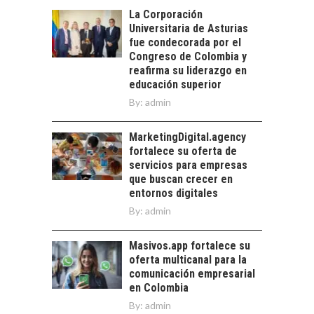
Financiamiento para
La Corporación
pymes en Chile:
EL CRECIMIENTO DE
Universitaria de Asturias
alternativas que
LOS SERVICIOS
fue condecorada por el
trascienden el
DIGITALES
Congreso de Colombia y
crédito…
EXPORTADOS DESDE
reafirma su liderazgo en
CHILE
educación superior
By:
admin
El auge de las
exportaciones de
servicios digitales en
MarketingDigital.agency
TURISMO EN EL
Chile:…
fortalece su oferta de
DESIERTO DE
servicios para empresas
ATACAMA:
que buscan crecer en
OPORTUNIDADES
entornos digitales
PARA EL
By:
admin
DESARROLLO LOCAL
El Desierto de
Masivos.app fortalece su
Atacama: Motor
oferta multicanal para la
Estratégico para el
comunicación empresarial
Desarrollo Turístico…
en Colombia
By:
admin