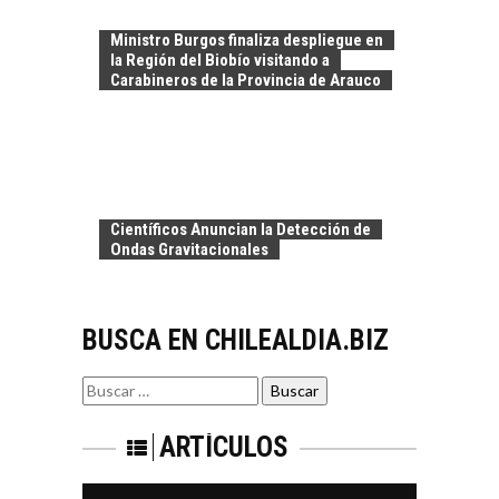
TURISMO EN EL
Chile:…
DESIERTO DE
Ministro Burgos finaliza despliegue en
ATACAMA:
la Región del Biobío visitando a
OPORTUNIDADES
Carabineros de la Provincia de Arauco
PARA EL
DESARROLLO LOCAL
El Desierto de
Atacama: Motor
LA INDUSTRIA
Estratégico para el
MINERA CHILENA
Desarrollo Turístico…
Científicos Anuncian la Detección de
FRENTE AL DESAFÍO
Ondas Gravitacionales
DE LA
SOSTENIBILIDAD
Minería chilena: un
BUSCA EN CHILEALDIA.BIZ
pilar estratégico ante
el reto ineludible de…
CAPITAL DE RIESGO
Buscar
EN CHILE:
por:
OPORTUNIDADES
PARA STARTUPS Y
ARTÍCULOS
NUEVOS NEGOCIOS