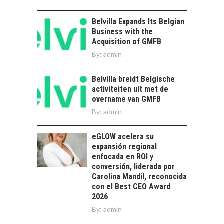
EN CHILE:
OPORTUNIDADES
Belvilla Expands Its Belgian
PARA STARTUPS Y
Business with the
NUEVOS NEGOCIOS
Acquisition of GMFB
Capital de riesgo en
By:
admin
Chile: motor de
innovación para
LA
Belvilla breidt Belgische
startups…
TRANSFORMACIÓN
activiteiten uit met de
DE LOS RECURSOS
overname van GMFB
HUMANOS EN LAS
By:
admin
EMPRESAS
CHILENAS
eGLOW acelera su
La transformación
expansión regional
estratégica de los
enfocada en ROI y
FINANCIAMIENTO
recursos humanos en
conversión, liderada por
PARA PYMES EN
las empresas…
Carolina Mandil, reconocida
CHILE:
con el Best CEO Award
ALTERNATIVAS MÁS
2026
ALLÁ DEL CRÉDITO
By:
BANCARIO
admin