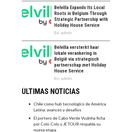
Belvilla Expands Its Local
Roots in Belgium Through
Strategic Partnership with
Holiday House Service
By:
admin
Belvilla versterkt haar
lokale verankering in
België via strategisch
partnerschap met Holiday
House Service
By:
admin
ÚLTIMAS NOTICIAS
Chile como hub tecnológico de América
Latina: avances y desafíos
El portero de Cabo Verde Vozinha ficha
por Colo-Colo y JETOUR respalda su
nueva etapa