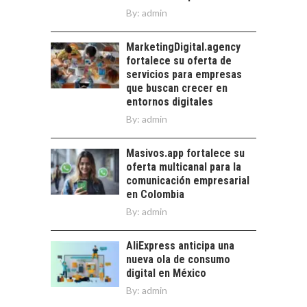
BANCARIO
By:
admin
Financiamiento para
pymes en Chile:
MarketingDigital.agency
EL CRECIMIENTO DE
alternativas que
fortalece su oferta de
LOS SERVICIOS
trascienden el
servicios para empresas
DIGITALES
crédito…
que buscan crecer en
EXPORTADOS DESDE
entornos digitales
CHILE
By:
admin
El auge de las
exportaciones de
Masivos.app fortalece su
servicios digitales en
oferta multicanal para la
Chile:…
comunicación empresarial
en Colombia
By:
admin
AliExpress anticipa una
nueva ola de consumo
digital en México
By:
admin