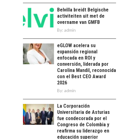
el reto ineludible de…
CHILE COMO HUB
Belvilla breidt Belgische
TECNOLÓGICO DE
activiteiten uit met de
AMÉRICA LATINA:
overname van GMFB
AVANCES Y DESAFÍOS
By:
admin
Chile como hub
tecnológico de
eGLOW acelera su
América Latina:
expansión regional
avances y desafíos…
enfocada en ROI y
LA
conversión, liderada por
TRANSFORMACIÓN
Carolina Mandil, reconocida
DE LOS RECURSOS
con el Best CEO Award
HUMANOS EN LAS
2026
EMPRESAS
By:
CHILENAS
admin
La transformación
La Corporación
estratégica de los
FINANCIAMIENTO
Universitaria de Asturias
recursos humanos en
PARA PYMES EN
fue condecorada por el
las empresas…
CHILE:
Congreso de Colombia y
ALTERNATIVAS MÁS
reafirma su liderazgo en
ALLÁ DEL CRÉDITO
educación superior