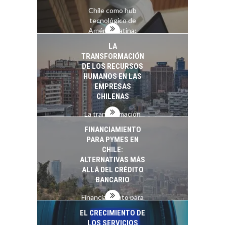
Chile como hub
tecnológico de
América Latina:
avances y desafíos…
LA
TRANSFORMACIÓN
DE LOS RECURSOS
HUMANOS EN LAS
EMPRESAS
CHILENAS
La transformación
estratégica de los
FINANCIAMIENTO
recursos humanos en
PARA PYMES EN
las empresas…
CHILE:
ALTERNATIVAS MÁS
ALLÁ DEL CRÉDITO
BANCARIO
Financiamiento para
pymes en Chile:
EL CRECIMIENTO DE
alternativas que
LOS SERVICIOS