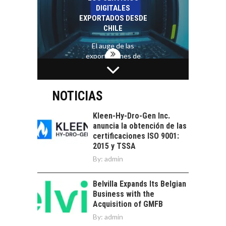
trascienden el
DIGITALES
crédito…
EXPORTADOS DESDE
CHILE
El auge de las
exportaciones de
servicios digitales en
TURISMO EN EL
Chile:…
DESIERTO DE
ATACAMA:
NOTICIAS
OPORTUNIDADES
PARA EL
Kleen-Hy-Dro-Gen Inc.
DESARROLLO LOCAL
anuncia la obtención de las
certificaciones ISO 9001:
El Desierto de
2015 y TSSA
Atacama: Motor
LA INDUSTRIA
By:
admin
Estratégico para el
MINERA CHILENA
Desarrollo Turístico…
FRENTE AL DESAFÍO
Belvilla Expands Its Belgian
DE LA
Business with the
SOSTENIBILIDAD
Acquisition of GMFB
Minería chilena: un
By:
admin
pilar estratégico ante