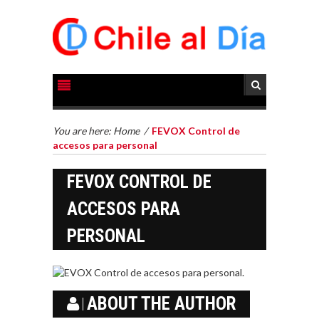
FINANCIAMIENTO
PARA PYMES EN
You are here:
Home
/
FEVOX Control de
CHILE:
accesos para personal
ALTERNATIVAS MÁS
ALLÁ DEL CRÉDITO
FEVOX CONTROL DE
BANCARIO
ACCESOS PARA
Financiamiento para
pymes en Chile:
EL CRECIMIENTO DE
PERSONAL
alternativas que
LOS SERVICIOS
trascienden el
DIGITALES
crédito…
EXPORTADOS DESDE
CHILE
ABOUT THE AUTHOR
El auge de las