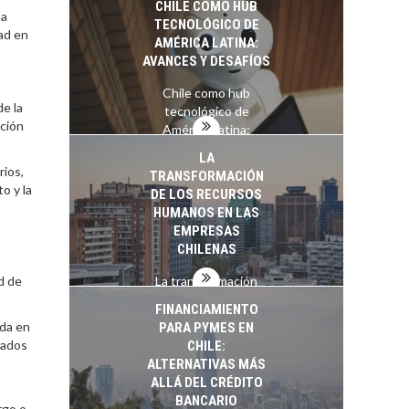
CHILE COMO HUB
la
TECNOLÓGICO DE
ad en
AMÉRICA LATINA:
AVANCES Y DESAFÍOS
Chile como hub
e la
tecnológico de
ación
América Latina:
avances y desafíos…
LA
rios,
TRANSFORMACIÓN
o y la
DE LOS RECURSOS
HUMANOS EN LAS
EMPRESAS
CHILENAS
d de
La transformación
estratégica de los
FINANCIAMIENTO
recursos humanos en
ada en
PARA PYMES EN
las empresas…
tados
CHILE:
ALTERNATIVAS MÁS
ALLÁ DEL CRÉDITO
BANCARIO
rgo o