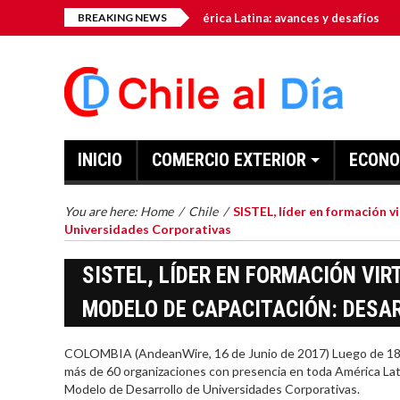
omo hub tecnológico de América Latina: avances y desafíos
BREAKING NEWS
INICIO
COMERCIO EXTERIOR
ECONO
You are here:
Home
/
Chile
/
SISTEL, líder en formación v
Universidades Corporativas
SISTEL, LÍDER EN FORMACIÓN VI
MODELO DE CAPACITACIÓN: DESA
COLOMBIA (AndeanWire, 16 de Junio de 2017) Luego de 18 añ
más de 60 organizaciones con presencia en toda América Latin
Modelo de Desarrollo de Universidades Corporativas.