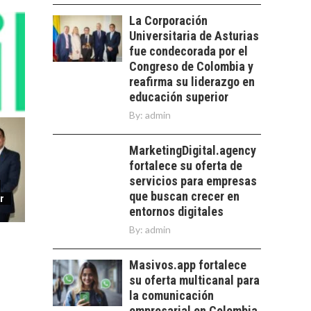
PARA PYMES EN
las empresas…
La Corporación
CHILE:
Universitaria de Asturias
ALTERNATIVAS MÁS
ALLÁ DEL CRÉDITO
fue condecorada por el
BANCARIO
Congreso de Colombia y
reafirma su liderazgo en
Financiamiento para
educación superior
pymes en Chile:
EL CRECIMIENTO DE
alternativas que
By:
admin
LOS SERVICIOS
trascienden el
DIGITALES
crédito…
MarketingDigital.agency
EXPORTADOS DESDE
fortalece su oferta de
CHILE
servicios para empresas
El auge de las
que buscan crecer en
r
exportaciones de
entornos digitales
servicios digitales en
By:
admin
Chile:…
Masivos.app fortalece
su oferta multicanal para
la comunicación
empresarial en Colombia