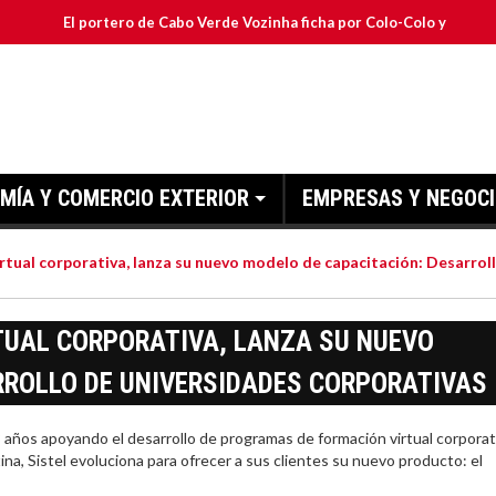
El portero de Cabo Verde Vozinha ficha por Colo-Colo y JETOUR respal
MÍA Y COMERCIO EXTERIOR
EMPRESAS Y NEGOC
irtual corporativa, lanza su nuevo modelo de capacitación: Desarrol
RTUAL CORPORATIVA, LANZA SU NUEVO
RROLLO DE UNIVERSIDADES CORPORATIVAS
os apoyando el desarrollo de programas de formación virtual corporat
a, Sistel evoluciona para ofrecer a sus clientes su nuevo producto: el