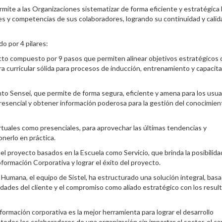
mite a las Organizaciones sistematizar de forma eficiente y estratégica 
es y competencias de sus colaboradores, logrando su continuidad y calid
o por 4 pilares:
cto compuesto por 9 pasos que permiten alinear objetivos estratégicos d
a curricular sólida para procesos de inducción, entrenamiento y capacit
to Sensei, que permite de forma segura, eficiente y amena para los usua
resencial y obtener información poderosa para la gestión del conocimient
rtuales como presenciales, para aprovechar las últimas tendencias y
onerlo en práctica.
el proyecto basados en la Escuela como Servicio, que brinda la posibilida
formación Corporativa y lograr el éxito del proyecto.
umana, el equipo de Sistel, ha estructurado una solución integral, bas
idades del cliente y el compromiso como aliado estratégico con los resul
ormación corporativa es la mejor herramienta para lograr el desarrollo
 todos los colaboradores de una organización sin importar el sector, el ca