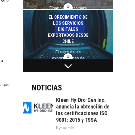
Financiamiento para
pymes en Chile:
EL CRECIMIENTO DE
alternativas que
LOS SERVICIOS
trascienden el
DIGITALES
crédito…
EXPORTADOS DESDE
CHILE
El auge de las
exportaciones de
su
servicios digitales en
TURISMO EN EL
Chile:…
DESIERTO DE
ATACAMA:
to que
OPORTUNIDADES
NOTICIAS
PARA EL
DESARROLLO LOCAL
Kleen-Hy-Dro-Gen Inc.
anuncia la obtención de
El Desierto de
las certificaciones ISO
Atacama: Motor
LA INDUSTRIA
9001: 2015 y TSSA
Estratégico para el
MINERA CHILENA
Desarrollo Turístico…
By:
admin
FRENTE AL DESAFÍO