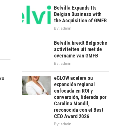
DE LA
SOSTENIBILIDAD
Belvilla Expands Its
Belgian Business with
Minería chilena: un
the Acquisition of GMFB
pilar estratégico ante
el reto ineludible de…
By:
admin
CHILE COMO HUB
TECNOLÓGICO DE
Belvilla breidt Belgische
AMÉRICA LATINA:
AVANCES Y DESAFÍOS
activiteiten uit met de
overname van GMFB
Chile como hub
By:
admin
tecnológico de
América Latina:
avances y desafíos…
 su
eGLOW acelera su
LA
expansión regional
TRANSFORMACIÓN
enfocada en ROI y
DE LOS RECURSOS
HUMANOS EN LAS
conversión, liderada por
EMPRESAS
Carolina Mandil,
CHILENAS
reconocida con el Best
CEO Award 2026
La transformación
By:
admin
estratégica de los
FINANCIAMIENTO
recursos humanos en