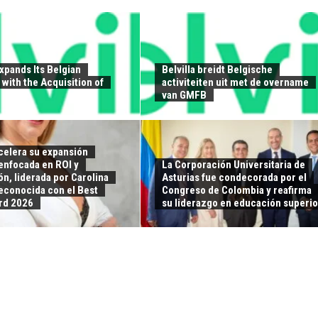
Expands Its Belgian
Belvilla breidt Belgische
with the Acquisition of
activiteiten uit met de overname
van GMFB
elera su expansión
enfocada en ROI y
La Corporación Universitaria de
n, liderada por Carolina
Asturias fue condecorada por el
reconocida con el Best
Congreso de Colombia y reafirma
rd 2026
su liderazgo en educación superio