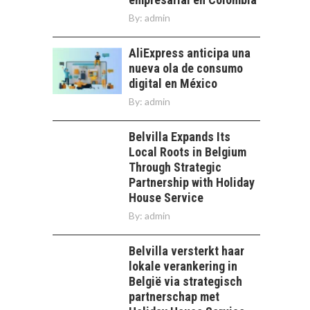
By:
admin
AliExpress anticipa una
nueva ola de consumo
digital en México
By:
admin
Belvilla Expands Its
Local Roots in Belgium
Through Strategic
Partnership with Holiday
House Service
By:
admin
Belvilla versterkt haar
lokale verankering in
België via strategisch
partnerschap met