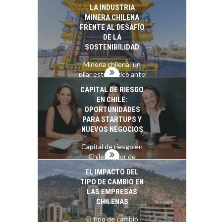
Atacama: Motor
LA INDUSTRIA
Estratégico para el
MINERA CHILENA
Desarrollo Turístico…
FRENTE AL DESAFÍO
DE LA
SOSTENIBILIDAD
Minería chilena: un
pilar estratégico ante
el reto ineludible de…
CAPITAL DE RIESGO
EN CHILE:
OPORTUNIDADES
PARA STARTUPS Y
NUEVOS NEGOCIOS
Capital de riesgo en
Chile: motor de
innovación para
EL IMPACTO DEL
startups…
TIPO DE CAMBIO EN
LAS EMPRESAS
CHILENAS
El tipo de cambio