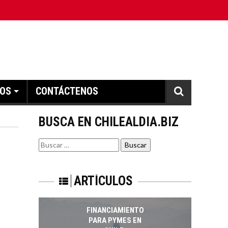
caciones ISO 9001:2015 y TSSA
El crecimiento de los servic
IOS
CONTÁCTENOS
BUSCA EN CHILEALDIA.BIZ
Buscar
por:
ARTÍCULOS
FINANCIAMIENTO
PARA PYMES EN