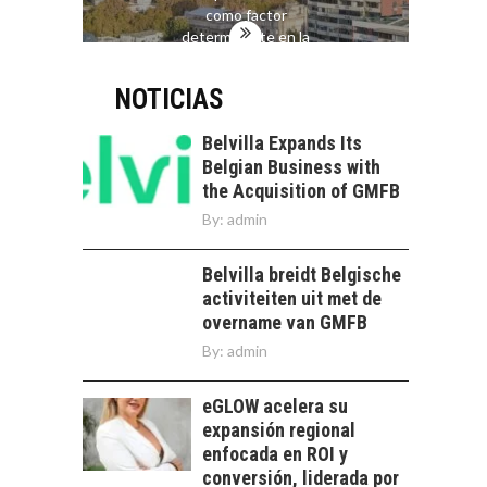
como factor
determinante en la
economía…
NOTICIAS
Belvilla Expands Its
Belgian Business with
the Acquisition of GMFB
By:
admin
Belvilla breidt Belgische
activiteiten uit met de
overname van GMFB
By:
admin
eGLOW acelera su
expansión regional
enfocada en ROI y
conversión, liderada por