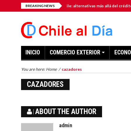
miento para pymes en Chile: alternativas más allá del crédito bancario
BREAKING NEWS
INICIO
COMERCIO EXTERIOR
ECONO
You are here:
Home
/
cazadores
CAZADORES
ABOUT THE AUTHOR
admin