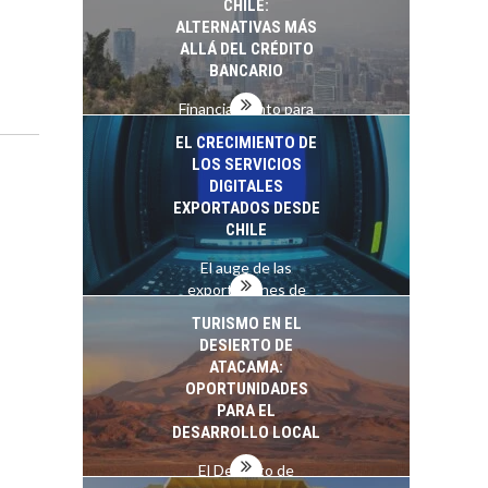
CHILE:
ALTERNATIVAS MÁS
ALLÁ DEL CRÉDITO
BANCARIO
Financiamiento para
pymes en Chile:
EL CRECIMIENTO DE
alternativas que
LOS SERVICIOS
trascienden el
DIGITALES
crédito…
EXPORTADOS DESDE
CHILE
El auge de las
exportaciones de
servicios digitales en
TURISMO EN EL
Chile:…
DESIERTO DE
ATACAMA:
OPORTUNIDADES
PARA EL
DESARROLLO LOCAL
El Desierto de