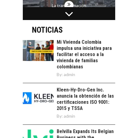
La transformación
estratégica de los
FINANCIAMIENTO
recursos humanos en
PARA PYMES EN
las empresas…
CHILE:
NOTICIAS
ALTERNATIVAS MÁS
ALLÁ DEL CRÉDITO
Mi Vivienda Colombia
BANCARIO
impulsa una iniciativa para
facilitar el acceso a la
Financiamiento para
vivienda de familias
pymes en Chile:
EL CRECIMIENTO DE
colombianas
alternativas que
LOS SERVICIOS
By:
admin
trascienden el
DIGITALES
crédito…
EXPORTADOS DESDE
Kleen-Hy-Dro-Gen Inc.
CHILE
anuncia la obtención de las
El auge de las
certificaciones ISO 9001:
exportaciones de
2015 y TSSA
servicios digitales en
By:
admin
TORRES DEL PAINE Y
Chile:…
SU APORTE AL
TURISMO Y LA
Belvilla Expands Its Belgian
ECONOMÍA REGIONAL
Business with the