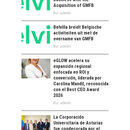
Acquisition of GMFB
Torres del Paine:
By:
admin
motor clave del
turismo y la
economía…
Belvilla breidt Belgische
LA IMPORTANCIA DE
activiteiten uit met de
DIVERSIFICAR LAS
overname van GMFB
EXPORTACIONES
By:
CHILENAS
admin
La diversificación de
eGLOW acelera su
las exportaciones
expansión regional
chilenas: clave para un
enfocada en ROI y
crecimiento…
CHILE COMO HUB
conversión, liderada por
TECNOLÓGICO DE
Carolina Mandil, reconocida
AMÉRICA LATINA:
con el Best CEO Award
AVANCES Y DESAFÍOS
2026
By:
admin
Chile como hub
tecnológico de
América Latina:
La Corporación
avances y desafíos…
Universitaria de Asturias
LA
fue condecorada por el