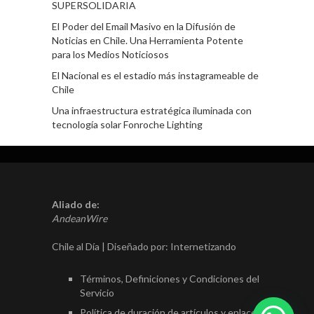
SUPERSOLIDARIA
El Poder del Email Masivo en la Difusión de
Noticias en Chile. Una Herramienta Potente
para los Medios Noticiosos
El Nacional es el estadio más instagrameable de
Chile
Una infraestructura estratégica iluminada con
tecnología solar Fonroche Lighting
Aliado de:
AndeanWire
Chile al Día | Diseñado por:
Internetizando
Términos, Definiciones y Condiciones del
Servicio
Política de duración de artículos y enlaces