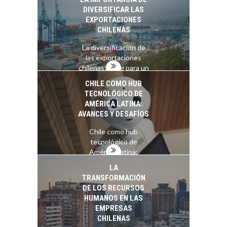
DIVERSIFICAR LAS
EXPORTACIONES
CHILENAS
La diversificación de
las exportaciones
chilenas: clave para un
crecimiento…
CHILE COMO HUB
TECNOLÓGICO DE
AMÉRICA LATINA:
AVANCES Y DESAFÍOS
Chile como hub
tecnológico de
América Latina:
avances y desafíos…
LA
TRANSFORMACIÓN
DE LOS RECURSOS
HUMANOS EN LAS
EMPRESAS
CHILENAS