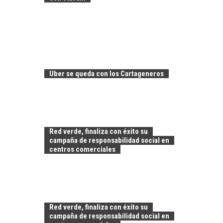
CHILE COMO HUB
TECNOLÓGICO DE
AMÉRICA LATINA:
AVANCES Y DESAFÍOS
Uber se queda con los Cartageneros
Chile como hub
tecnológico de
América Latina:
avances y desafíos…
LA
TRANSFORMACIÓN
Red verde, finaliza con éxito su
DE LOS RECURSOS
campaña de responsabilidad social en
HUMANOS EN LAS
centros comerciales
EMPRESAS
CHILENAS
La transformación
estratégica de los
FINANCIAMIENTO
recursos humanos en
Red verde, finaliza con éxito su
PARA PYMES EN
las empresas…
campaña de responsabilidad social en
CHILE: