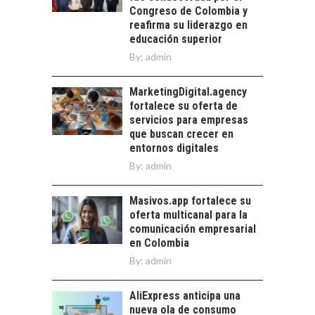
TRANSFORMACIÓN
Congreso de Colombia y
DE LOS RECURSOS
reafirma su liderazgo en
HUMANOS EN LAS
educación superior
EMPRESAS
By:
admin
CHILENAS
La transformación
MarketingDigital.agency
estratégica de los
fortalece su oferta de
recursos humanos en
servicios para empresas
las empresas…
que buscan crecer en
entornos digitales
By:
admin
Masivos.app fortalece su
oferta multicanal para la
comunicación empresarial
en Colombia
By:
admin
AliExpress anticipa una
nueva ola de consumo