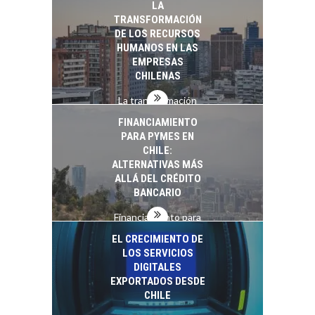
LA
startups…
TRANSFORMACIÓN
DE LOS RECURSOS
HUMANOS EN LAS
EMPRESAS
CHILENAS
La transformación
estratégica de los
FINANCIAMIENTO
recursos humanos en
PARA PYMES EN
las empresas…
CHILE:
ALTERNATIVAS MÁS
ALLÁ DEL CRÉDITO
BANCARIO
Financiamiento para
pymes en Chile:
EL CRECIMIENTO DE
alternativas que
LOS SERVICIOS
trascienden el
DIGITALES
crédito…
EXPORTADOS DESDE
CHILE