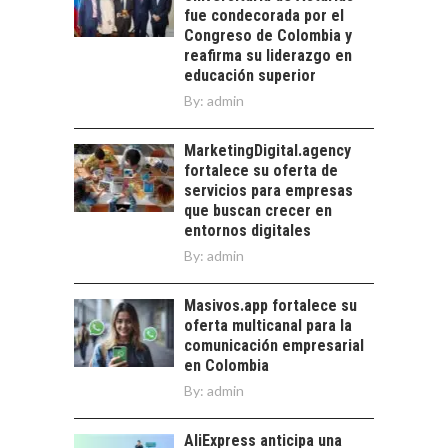
alternativas que
LOS SERVICIOS
fue condecorada por el
trascienden el
DIGITALES
Congreso de Colombia y
crédito…
EXPORTADOS DESDE
reafirma su liderazgo en
CHILE
educación superior
By:
admin
El auge de las
exportaciones de
servicios digitales en
MarketingDigital.agency
TURISMO EN EL
Chile:…
fortalece su oferta de
DESIERTO DE
servicios para empresas
ATACAMA:
que buscan crecer en
OPORTUNIDADES
entornos digitales
PARA EL
By:
admin
DESARROLLO LOCAL
El Desierto de
Masivos.app fortalece su
Atacama: Motor
oferta multicanal para la
Estratégico para el
comunicación empresarial
Desarrollo Turístico…
en Colombia
By:
admin
AliExpress anticipa una