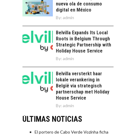
nueva ola de consumo
digital en México
By:
admin
Belvilla Expands Its Local
Roots in Belgium Through
Strategic Partnership with
Holiday House Service
By:
admin
Belvilla versterkt haar
lokale verankering in
België via strategisch
partnerschap met Holiday
House Service
By:
admin
ÚLTIMAS NOTICIAS
El portero de Cabo Verde Vozinha ficha