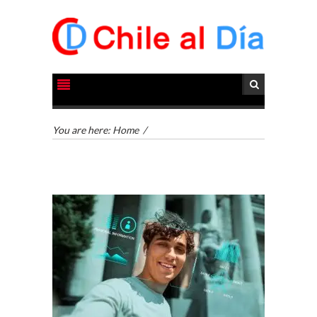
You are here:
Home
/
EL CRECIMIENTO DE
LOS SERVICIOS
DIGITALES
EXPORTADOS DESDE
CHILE
El auge de las
exportaciones de
servicios digitales en
TURISMO EN EL
Chile:…
DESIERTO DE
ATACAMA: