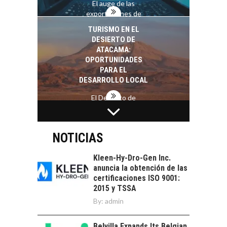
El auge de las
exportaciones de
servicios digitales en
TURISMO EN EL
Chile:…
DESIERTO DE
ATACAMA:
OPORTUNIDADES
PARA EL
DESARROLLO LOCAL
El Desierto de
Atacama: Motor
LA INDUSTRIA
Estratégico para el
MINERA CHILENA
Desarrollo Turístico…
FRENTE AL DESAFÍO
NOTICIAS
DE LA
SOSTENIBILIDAD
Kleen-Hy-Dro-Gen Inc.
anuncia la obtención de las
Minería chilena: un
certificaciones ISO 9001:
pilar estratégico ante
2015 y TSSA
el reto ineludible de…
CAPITAL DE RIESGO
By:
admin
EN CHILE:
OPORTUNIDADES
Belvilla Expands Its Belgian