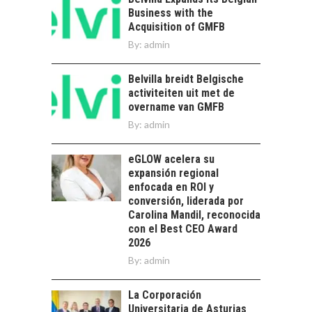
PARA STARTUPS Y
Business with the
NUEVOS NEGOCIOS
Acquisition of GMFB
Capital de riesgo en
By:
admin
Chile: motor de
innovación para
LA
Belvilla breidt Belgische
startups…
TRANSFORMACIÓN
activiteiten uit met de
DE LOS RECURSOS
overname van GMFB
HUMANOS EN LAS
By:
admin
EMPRESAS
CHILENAS
eGLOW acelera su
La transformación
expansión regional
estratégica de los
enfocada en ROI y
FINANCIAMIENTO
recursos humanos en
conversión, liderada por
PARA PYMES EN
las empresas…
Carolina Mandil, reconocida
CHILE:
con el Best CEO Award
ALTERNATIVAS MÁS
2026
ALLÁ DEL CRÉDITO
By:
BANCARIO
admin
Financiamiento para
La Corporación
pymes en Chile:
EL CRECIMIENTO DE
Universitaria de Asturias