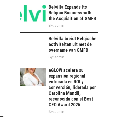
PARA STARTUPS Y
NUEVOS NEGOCIOS
Belvilla Expands Its
Belgian Business with
Capital de riesgo en
the Acquisition of GMFB
Chile: motor de
innovación para
By:
admin
LA
startups…
TRANSFORMACIÓN
Belvilla breidt Belgische
DE LOS RECURSOS
HUMANOS EN LAS
activiteiten uit met de
EMPRESAS
overname van GMFB
CHILENAS
By:
admin
La transformación
estratégica de los
eGLOW acelera su
FINANCIAMIENTO
recursos humanos en
expansión regional
PARA PYMES EN
las empresas…
enfocada en ROI y
CHILE:
ALTERNATIVAS MÁS
conversión, liderada por
ALLÁ DEL CRÉDITO
Carolina Mandil,
BANCARIO
reconocida con el Best
CEO Award 2026
Financiamiento para
By:
admin
pymes en Chile:
EL CRECIMIENTO DE
alternativas que