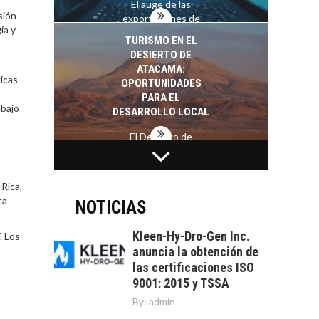
El auge de las
sión
exportaciones de
ía y
servicios digitales en
TURISMO EN EL
Chile:…
DESIERTO DE
ATACAMA:
icas
OPORTUNIDADES
PARA EL
ebajo
DESARROLLO LOCAL
El Desierto de
Atacama: Motor
LA INDUSTRIA
Estratégico para el
MINERA CHILENA
Desarrollo Turístico…
Rica,
FRENTE AL DESAFÍO
ta
DE LA
NOTICIAS
SOSTENIBILIDAD
Kleen-Hy-Dro-Gen Inc.
. Los
Minería chilena: un
anuncia la obtención de
pilar estratégico ante
las certificaciones ISO
el reto ineludible de…
CAPITAL DE RIESGO
9001: 2015 y TSSA
EN CHILE:
By:
admin
OPORTUNIDADES