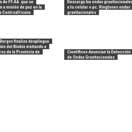
 de FF.AA. que se
Descarga las ondas gravitacionale
n a misión de paz en la
a tu celular o pc. Ringtones ondas
a Centroafricana
gravitacionales
Burgos finaliza despliegue
ión del Biobío visitando a
os de la Provincia de
Científicos Anuncian la Detección
de Ondas Gravitacionales