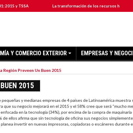
 y TSSA
La transformación de los recursos humanos en las 
MÍA Y COMERCIO EXTERIOR
EMPRESAS Y NEGOC
a Región Preveen Un Buen 2015
 BUEN 2015
 pequeñas y medianas empresas de 4 países de Latinoamérica muestra 
ra que su negocio mejorará en el 2015 y el 58% cree que será “mucho mej
al enfocada en la tecnología (34%), por encima de la compra de maquinaria
% de ellos afirma que sin tecnología de oficina sus negocios simplement
) planea invertir en nuevas impresoras, copiadoras o escáneres durante 