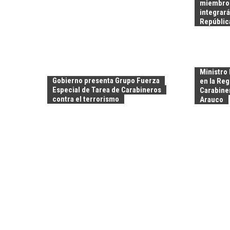
miembros
integrará
Repúblic
Ministro 
Gobierno presenta Grupo Fuerza
en la Reg
Especial de Tarea de Carabineros
Carabiner
contra el terrorismo
Arauco