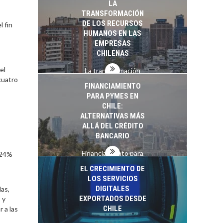
LA
startups…
TRANSFORMACIÓN
DE LOS RECURSOS
l fin
HUMANOS EN LAS
EMPRESAS
CHILENAS
el
La transformación
cuatro
estratégica de los
FINANCIAMIENTO
recursos humanos en
PARA PYMES EN
las empresas…
CHILE:
ALTERNATIVAS MÁS
ALLÁ DEL CRÉDITO
BANCARIO
Financiamiento para
 24%
pymes en Chile:
EL CRECIMIENTO DE
alternativas que
LOS SERVICIOS
trascienden el
DIGITALES
as,
crédito…
EXPORTADOS DESDE
 y
CHILE
 a las