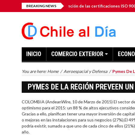
o-Gen Inc. anuncia la obtención de las certificaciones ISO 9001: 2015
BREAKING NEWS
INICIO
COMERCIO EXTERIOR
ECONO
You are here:
Home
/
Aeroespacial y Defensa
/
Pymes De L
PYMES DE LA REGIÓN PREVEEN UN
COLOMBIA (AndeanWire, 10 de Marzo de 2015) El sector de
optimismo para el 2015: un 88 % de altos ejecutivos conside
Gracias a ello, planifican tener una mayor inversión de capit
o mejoras en las instalaciones para sus negocios (27%).El 49
podría existir, sumado a que uno de cada cinco de ellos (21%
año.