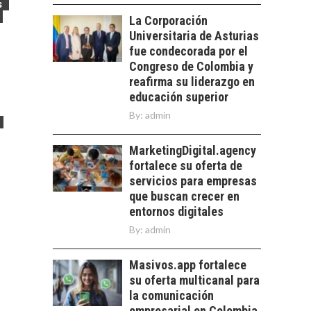
s
LOS SERVICIOS
trascienden el
La Corporación
DIGITALES
crédito…
Universitaria de Asturias
EXPORTADOS DESDE
CHILE
fue condecorada por el
Congreso de Colombia y
El auge de las
reafirma su liderazgo en
exportaciones de
educación superior
servicios digitales en
TURISMO EN EL
By:
Chile:…
admin
DESIERTO DE
ATACAMA:
MarketingDigital.agency
OPORTUNIDADES
fortalece su oferta de
PARA EL
DESARROLLO LOCAL
servicios para empresas
que buscan crecer en
El Desierto de
entornos digitales
Atacama: Motor
By:
admin
Estratégico para el
Desarrollo Turístico…
Masivos.app fortalece
su oferta multicanal para
la comunicación
empresarial en Colombia