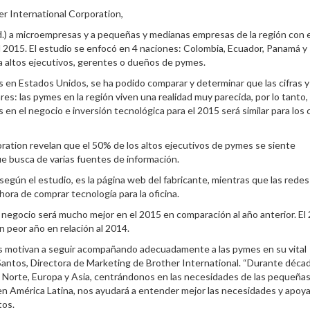
er International Corporation,
td.) a microempresas y a pequeñas y medianas empresas de la región con e
l 2015. El estudio se enfocó en 4 naciones: Colombia, Ecuador, Panamá y
a altos ejecutivos, gerentes o dueños de pymes.
os en Estados Unidos, se ha podido comparar y determinar que las cifras y
es: las pymes en la región viven una realidad muy parecida, por lo tanto, 
n el negocio e inversión tecnológica para el 2015 será similar para los 
ration revelan que el 50% de los altos ejecutivos de pymes se siente
ue busca de varias fuentes de información.
según el estudio, es la página web del fabricante, mientras que las redes
hora de comprar tecnología para la oficina.
u negocio será mucho mejor en el 2015 en comparación al año anterior. El
 peor año en relación al 2014.
s motivan a seguir acompañando adecuadamente a las pymes en su vital
Santos, Directora de Marketing de Brother International. “Durante décad
 Norte, Europa y Asia, centrándonos en las necesidades de las pequeñas
en América Latina, nos ayudará a entender mejor las necesidades y apoyar
tos.