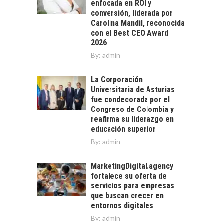
enfocada en ROI y
crecimiento…
CHILE COMO HUB
conversión, liderada por
TECNOLÓGICO DE
Carolina Mandil, reconocida
AMÉRICA LATINA:
con el Best CEO Award
AVANCES Y DESAFÍOS
2026
By:
admin
Chile como hub
tecnológico de
América Latina:
La Corporación
avances y desafíos…
Universitaria de Asturias
LA
fue condecorada por el
TRANSFORMACIÓN
Congreso de Colombia y
DE LOS RECURSOS
reafirma su liderazgo en
HUMANOS EN LAS
educación superior
EMPRESAS
By:
admin
CHILENAS
La transformación
MarketingDigital.agency
estratégica de los
fortalece su oferta de
recursos humanos en
servicios para empresas
las empresas…
que buscan crecer en
entornos digitales
By:
admin