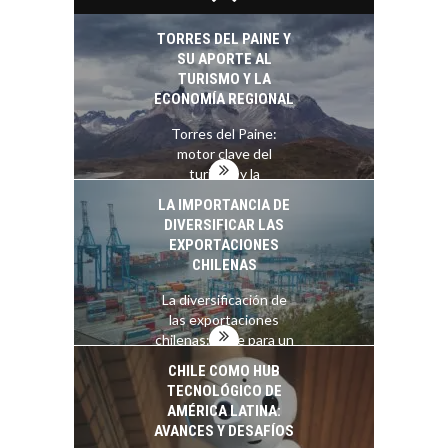
exportaciones de
servicios digitales en
TORRES DEL PAINE Y
Chile:…
SU APORTE AL
TURISMO Y LA
ECONOMÍA REGIONAL
Torres del Paine:
motor clave del
turismo y la
economía…
LA IMPORTANCIA DE
DIVERSIFICAR LAS
EXPORTACIONES
CHILENAS
La diversificación de
las exportaciones
chilenas: clave para un
crecimiento…
CHILE COMO HUB
TECNOLÓGICO DE
AMÉRICA LATINA:
AVANCES Y DESAFÍOS