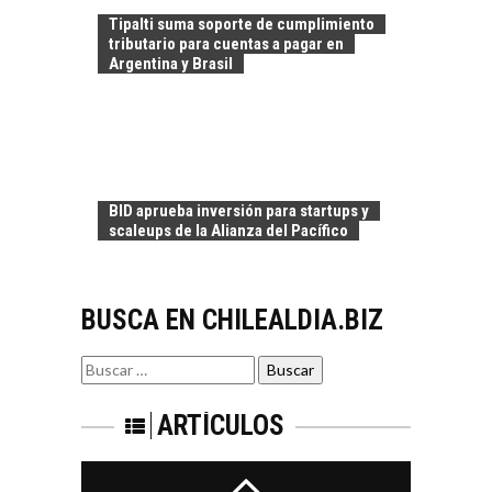
TRANSFORMACIÓN
Tipalti suma soporte de cumplimiento
DE LOS RECURSOS
tributario para cuentas a pagar en
HUMANOS EN LAS
Argentina y Brasil
EMPRESAS
CHILENAS
La transformación
estratégica de los
FINANCIAMIENTO
recursos humanos en
PARA PYMES EN
las empresas…
BID aprueba inversión para startups y
CHILE:
scaleups de la Alianza del Pacífico
ALTERNATIVAS MÁS
ALLÁ DEL CRÉDITO
BANCARIO
BUSCA EN CHILEALDIA.BIZ
Financiamiento para
pymes en Chile:
EL CRECIMIENTO DE
alternativas que
Buscar
LOS SERVICIOS
trascienden el
por:
DIGITALES
crédito…
EXPORTADOS DESDE
ARTÍCULOS
CHILE
El auge de las