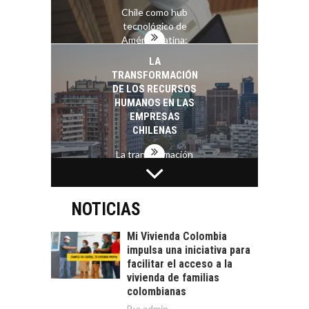
Chile como hub
tecnológico de
América Latina:
avances y desafíos…
LA
TRANSFORMACIÓN
DE LOS RECURSOS
HUMANOS EN LAS
EMPRESAS
CHILENAS
La transformación
estratégica de los
FINANCIAMIENTO
recursos humanos en
PARA PYMES EN
las empresas…
CHILE:
NOTICIAS
ALTERNATIVAS MÁS
ALLÁ DEL CRÉDITO
Mi Vivienda Colombia
BANCARIO
impulsa una iniciativa para
facilitar el acceso a la
Financiamiento para
vivienda de familias
pymes en Chile:
EL CRECIMIENTO DE
colombianas
alternativas que
LOS SERVICIOS
By:
admin