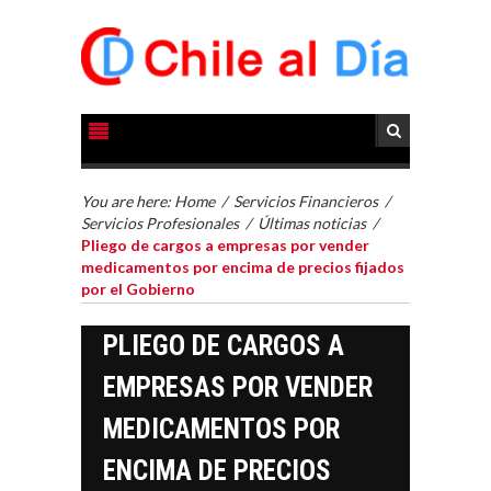
You are here:
Home
/
Servicios Financieros
/
Servicios Profesionales
/
Últimas noticias
/
Pliego de cargos a empresas por vender
medicamentos por encima de precios fijados
por el Gobierno
PLIEGO DE CARGOS A
EMPRESAS POR VENDER
MEDICAMENTOS POR
ENCIMA DE PRECIOS