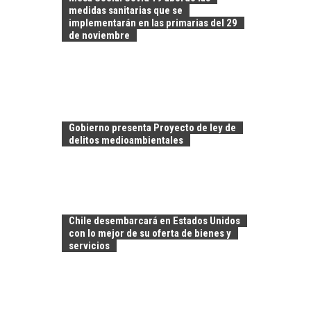
medidas sanitarias que se
implementarán en las primarias del 29
de noviembre
Gobierno presenta Proyecto de ley de
delitos medioambientales
CHILE COMO HUB
TECNOLÓGICO DE
AMÉRICA LATINA:
Chile desembarcará en Estados Unidos
AVANCES Y DESAFÍOS
con lo mejor de su oferta de bienes y
servicios
Chile como hub
tecnológico de
América Latina:
avances y desafíos…
LA