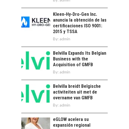
trascienden el
DIGITALES
crédito…
EXPORTADOS DESDE
Kleen-Hy-Dro-Gen Inc.
CHILE
anuncia la obtención de las
El auge de las
certificaciones ISO 9001:
exportaciones de
2015 y TSSA
servicios digitales en
By:
admin
TORRES DEL PAINE Y
Chile:…
SU APORTE AL
TURISMO Y LA
Belvilla Expands Its Belgian
ECONOMÍA REGIONAL
Business with the
Acquisition of GMFB
Torres del Paine:
By:
admin
motor clave del
turismo y la
economía…
Belvilla breidt Belgische
LA IMPORTANCIA DE
activiteiten uit met de
DIVERSIFICAR LAS
overname van GMFB
EXPORTACIONES
By:
CHILENAS
admin
La diversificación de
eGLOW acelera su
las exportaciones
expansión regional
chilenas: clave para un