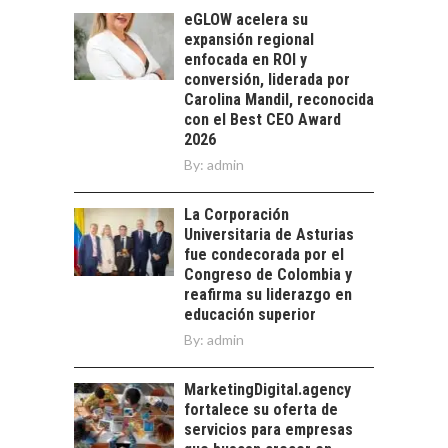
tecnológico de
eGLOW acelera su
América Latina:
expansión regional
avances y desafíos…
enfocada en ROI y
LA
conversión, liderada por
TRANSFORMACIÓN
Carolina Mandil, reconocida
DE LOS RECURSOS
con el Best CEO Award
HUMANOS EN LAS
2026
EMPRESAS
By:
CHILENAS
admin
La transformación
La Corporación
estratégica de los
FINANCIAMIENTO
Universitaria de Asturias
recursos humanos en
PARA PYMES EN
fue condecorada por el
las empresas…
CHILE:
Congreso de Colombia y
ALTERNATIVAS MÁS
reafirma su liderazgo en
ALLÁ DEL CRÉDITO
educación superior
BANCARIO
By:
admin
Financiamiento para
pymes en Chile:
MarketingDigital.agency
EL CRECIMIENTO DE
alternativas que
fortalece su oferta de
LOS SERVICIOS
trascienden el
servicios para empresas
DIGITALES
crédito…