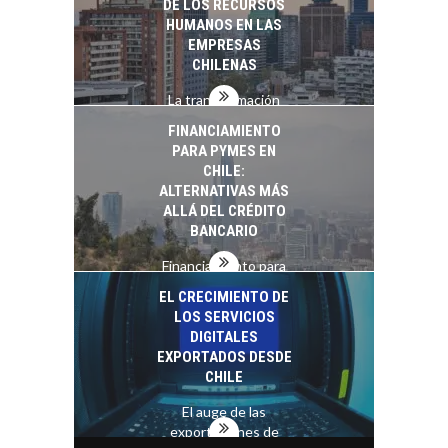
DE LOS RECURSOS
HUMANOS EN LAS
EMPRESAS
CHILENAS
La transformación
estratégica de los
FINANCIAMIENTO
recursos humanos en
PARA PYMES EN
las empresas…
CHILE:
ALTERNATIVAS MÁS
ALLÁ DEL CRÉDITO
BANCARIO
Financiamiento para
pymes en Chile:
EL CRECIMIENTO DE
alternativas que
LOS SERVICIOS
trascienden el
DIGITALES
crédito…
EXPORTADOS DESDE
CHILE
El auge de las
exportaciones de