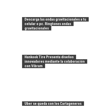
FINANCIAMIENTO
PARA PYMES EN
CHILE:
Descarga las ondas gravitacionales a tu
ALTERNATIVAS MÁS
celular o pc. Ringtones ondas
ALLÁ DEL CRÉDITO
gravitacionales
BANCARIO
Financiamiento para
pymes en Chile:
EL CRECIMIENTO DE
alternativas que
LOS SERVICIOS
trascienden el
Hankook Tire Presenta diseños
DIGITALES
crédito…
innovadores mediante la colaboración
EXPORTADOS DESDE
con Vibram
CHILE
El auge de las
exportaciones de
servicios digitales en
TURISMO EN EL
Chile:…
DESIERTO DE
ATACAMA:
Uber se queda con los Cartageneros
OPORTUNIDADES
PARA EL