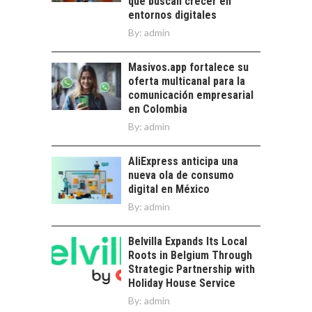
que buscan crecer en
EXPORTADOS DESDE
entornos digitales
CHILE
By:
admin
El auge de las
exportaciones de
Masivos.app fortalece su
servicios digitales en
oferta multicanal para la
Chile:…
comunicación empresarial
en Colombia
By:
admin
AliExpress anticipa una
nueva ola de consumo
digital en México
By:
admin
Belvilla Expands Its Local
Roots in Belgium Through
Strategic Partnership with
Holiday House Service
By:
admin