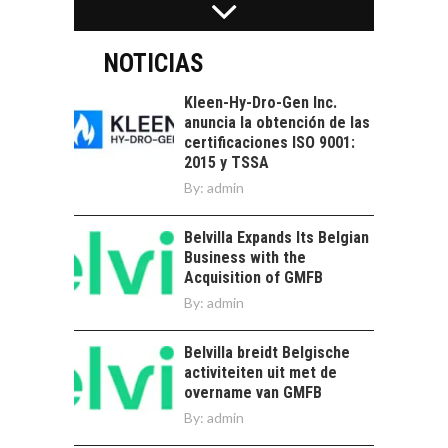
servicios digitales en
TURISMO EN EL
Chile:…
DESIERTO DE
ATACAMA:
NOTICIAS
OPORTUNIDADES
PARA EL
Kleen-Hy-Dro-Gen Inc.
DESARROLLO LOCAL
anuncia la obtención de las
certificaciones ISO 9001:
El Desierto de
2015 y TSSA
Atacama: Motor
LA INDUSTRIA
By:
admin
Estratégico para el
MINERA CHILENA
Desarrollo Turístico…
FRENTE AL DESAFÍO
Belvilla Expands Its Belgian
DE LA
Business with the
SOSTENIBILIDAD
Acquisition of GMFB
Minería chilena: un
By:
admin
pilar estratégico ante
el reto ineludible de…
CHILE COMO HUB
Belvilla breidt Belgische
TECNOLÓGICO DE
activiteiten uit met de
AMÉRICA LATINA:
overname van GMFB
AVANCES Y DESAFÍOS
By:
admin
Chile como hub