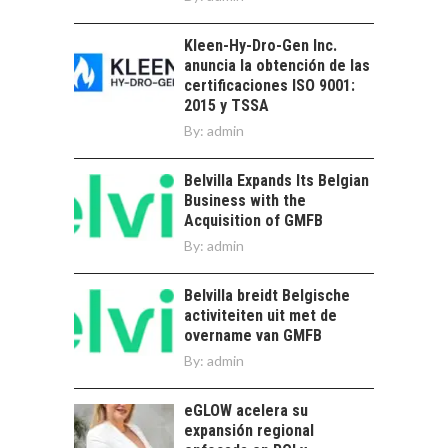
ATACAMA:
OPORTUNIDADES
Kleen-Hy-Dro-Gen Inc.
PARA EL
anuncia la obtención de las
DESARROLLO LOCAL
certificaciones ISO 9001:
El Desierto de
2015 y TSSA
Atacama: Motor
By:
admin
LA IMPORTANCIA DE
Estratégico para el
DIVERSIFICAR LAS
Desarrollo Turístico…
EXPORTACIONES
Belvilla Expands Its Belgian
CHILENAS
Business with the
Acquisition of GMFB
La diversificación de
By:
admin
las exportaciones
chilenas: clave para un
crecimiento…
Belvilla breidt Belgische
CHILE COMO HUB
activiteiten uit met de
TECNOLÓGICO DE
overname van GMFB
AMÉRICA LATINA:
AVANCES Y DESAFÍOS
By:
admin
Chile como hub
eGLOW acelera su
tecnológico de
expansión regional
América Latina: