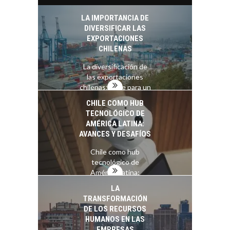
El Desierto de
Atacama: Motor
LA IMPORTANCIA DE
Estratégico para el
DIVERSIFICAR LAS
Desarrollo Turístico…
EXPORTACIONES
CHILENAS
La diversificación de
las exportaciones
chilenas: clave para un
crecimiento…
CHILE COMO HUB
TECNOLÓGICO DE
AMÉRICA LATINA:
AVANCES Y DESAFÍOS
Chile como hub
tecnológico de
América Latina:
avances y desafíos…
LA
TRANSFORMACIÓN
DE LOS RECURSOS
HUMANOS EN LAS
EMPRESAS