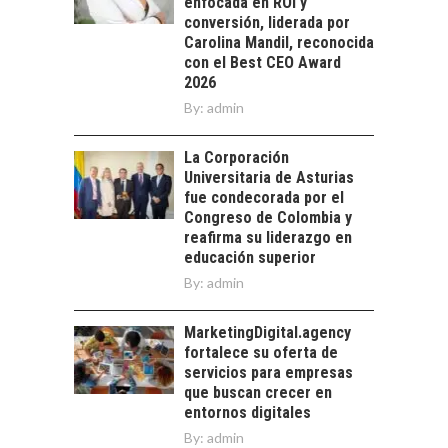
enfocada en ROI y
avances y desafíos…
LA
conversión, liderada por
TRANSFORMACIÓN
Carolina Mandil, reconocida
DE LOS RECURSOS
con el Best CEO Award
HUMANOS EN LAS
2026
EMPRESAS
By:
admin
CHILENAS
La transformación
La Corporación
estratégica de los
Universitaria de Asturias
FINANCIAMIENTO
recursos humanos en
fue condecorada por el
PARA PYMES EN
las empresas…
Congreso de Colombia y
CHILE:
reafirma su liderazgo en
ALTERNATIVAS MÁS
educación superior
ALLÁ DEL CRÉDITO
By:
admin
BANCARIO
Financiamiento para
MarketingDigital.agency
pymes en Chile:
fortalece su oferta de
alternativas que
servicios para empresas
trascienden el
que buscan crecer en
crédito…
entornos digitales
By:
admin