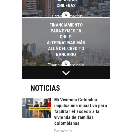
CHILENAS
La transformación
estratégica de los
FINANCIAMIENTO
recursos humanos en
PARA PYMES EN
las empresas…
CHILE:
ALTERNATIVAS MÁS
ALLÁ DEL CRÉDITO
BANCARIO
Financiamiento para
pymes en Chile:
EL CRECIMIENTO DE
alternativas que
LOS SERVICIOS
trascienden el
DIGITALES
NOTICIAS
crédito…
EXPORTADOS DESDE
CHILE
Mi Vivienda Colombia
impulsa una iniciativa para
El auge de las
facilitar el acceso a la
exportaciones de
vivienda de familias
servicios digitales en
TURISMO EN EL
colombianas
Chile:…
DESIERTO DE
By:
admin