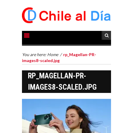
You are here:
Home
/
rp_Magellan-PR-
images8-scaled.jpg
RP_MAGELLAN-PR-
LA
TRANSFORMACIÓN
IMAGES8-SCALED.JPG
DE LOS RECURSOS
HUMANOS EN LAS
EMPRESAS
CHILENAS
La transformación
estratégica de los
FINANCIAMIENTO
recursos humanos en