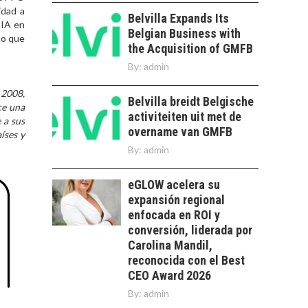
PARA STARTUPS Y
idad a
NUEVOS NEGOCIOS
Belvilla Expands Its
 IA en
Belgian Business with
do que
Capital de riesgo en
the Acquisition of GMFB
Chile: motor de
innovación para
By:
admin
LA
startups…
TRANSFORMACIÓN
 2008,
Belvilla breidt Belgische
DE LOS RECURSOS
ce una
HUMANOS EN LAS
activiteiten uit met de
 a sus
EMPRESAS
overname van GMFB
íses y
CHILENAS
By:
admin
La transformación
estratégica de los
eGLOW acelera su
FINANCIAMIENTO
recursos humanos en
expansión regional
PARA PYMES EN
las empresas…
enfocada en ROI y
CHILE:
ALTERNATIVAS MÁS
conversión, liderada por
ALLÁ DEL CRÉDITO
Carolina Mandil,
BANCARIO
reconocida con el Best
CEO Award 2026
Financiamiento para
By:
admin
pymes en Chile:
EL CRECIMIENTO DE
alternativas que