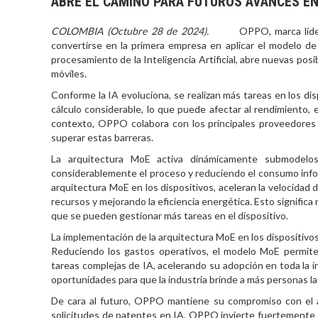
ABRE EL CAMINO PARA FUTUROS AVANCES EN 
COLOMBIA (Octubre 28 de 2024).
OPPO, marca líder
convertirse en la primera empresa en aplicar el modelo de 
procesamiento de la Inteligencia Artificial, abre nuevas posi
móviles.
Conforme la IA evoluciona, se realizan más tareas en los di
cálculo considerable, lo que puede afectar al rendimiento,
contexto, OPPO colabora con los principales proveedores 
superar estas barreras.
La arquitectura MoE activa dinámicamente submodelos e
considerablemente el proceso y reduciendo el consumo inform
arquitectura MoE en los dispositivos, aceleran la velocida
recursos y mejorando la eficiencia energética. Esto significa
que se pueden gestionar más tareas en el dispositivo.
La implementación de la arquitectura MoE en los dispositiv
Reduciendo los gastos operativos, el modelo MoE permite 
tareas complejas de IA, acelerando su adopción en toda la i
oportunidades para que la industria brinde a más personas la
De cara al futuro, OPPO mantiene su compromiso con el a
solicitudes de patentes en IA, OPPO invierte fuertemente e