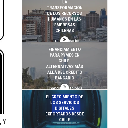
LA
startups…
TRANSFORMACIÓN
DE LOS RECURSOS
HUMANOS EN LAS
EMPRESAS
CHILENAS
La transformación
estratégica de los
FINANCIAMIENTO
recursos humanos en
PARA PYMES EN
las empresas…
CHILE:
ALTERNATIVAS MÁS
ALLÁ DEL CRÉDITO
BANCARIO
Financiamiento para
pymes en Chile:
EL CRECIMIENTO DE
alternativas que
LOS SERVICIOS
trascienden el
DIGITALES
crédito…
EXPORTADOS DESDE
CHILE
, Y