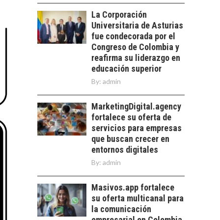
LOS SERVICIOS
trascienden el
La Corporación
DIGITALES
crédito…
Universitaria de Asturias
EXPORTADOS DESDE
CHILE
fue condecorada por el
Congreso de Colombia y
El auge de las
reafirma su liderazgo en
exportaciones de
educación superior
servicios digitales en
TURISMO EN EL
By:
Chile:…
admin
DESIERTO DE
ATACAMA:
MarketingDigital.agency
OPORTUNIDADES
fortalece su oferta de
PARA EL
DESARROLLO LOCAL
servicios para empresas
que buscan crecer en
El Desierto de
entornos digitales
Atacama: Motor
By:
admin
Estratégico para el
Desarrollo Turístico…
Masivos.app fortalece
su oferta multicanal para
la comunicación
empresarial en Colombia