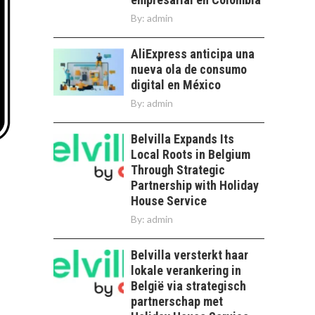
By:
admin
AliExpress anticipa una
nueva ola de consumo
digital en México
By:
admin
Belvilla Expands Its
Local Roots in Belgium
Through Strategic
Partnership with Holiday
House Service
By:
admin
Belvilla versterkt haar
lokale verankering in
België via strategisch
partnerschap met