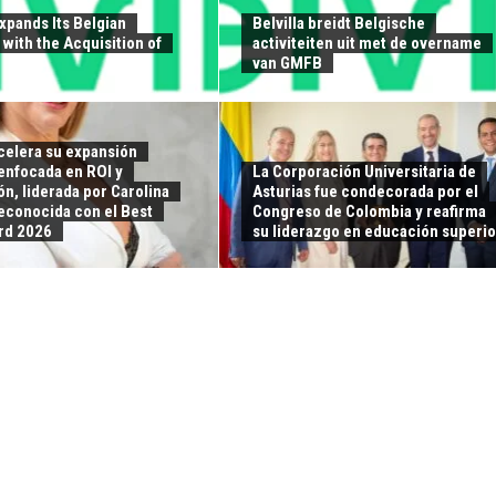
Expands Its Belgian
Belvilla breidt Belgische
with the Acquisition of
activiteiten uit met de overname
van GMFB
elera su expansión
enfocada en ROI y
La Corporación Universitaria de
n, liderada por Carolina
Asturias fue condecorada por el
reconocida con el Best
Congreso de Colombia y reafirma
rd 2026
su liderazgo en educación superio