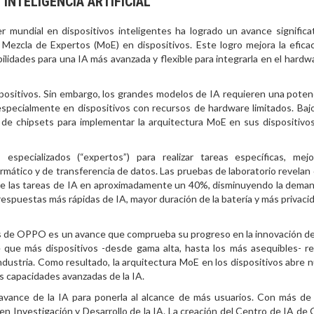
INTELIGENCIA ARTIFICIAL
 mundial en dispositivos inteligentes ha logrado un avance significat
Mezcla de Expertos (MoE) en dispositivos. Este logro mejora la eficac
bilidades para una IA más avanzada y flexible para integrarla en el hardw
spositivos. Sin embargo, los grandes modelos de IA requieren una poten
 especialmente en dispositivos con recursos de hardware limitados. Baj
de chipsets para implementar la arquitectura MoE en sus dispositivos
specializados (“expertos”) para realizar tareas específicas, mej
ático y de transferencia de datos. Las pruebas de laboratorio revelan 
d de las tareas de IA en aproximadamente un 40%, disminuyendo la dema
 respuestas más rápidas de IA, mayor duración de la batería y más privacid
os de OPPO es un avance que comprueba su progreso en la innovación de 
que más dispositivos -desde gama alta, hasta los más asequibles- re
ndustria. Como resultado, la arquitectura MoE en los dispositivos abre 
s capacidades avanzadas de la IA.
vance de la IA para ponerla al alcance de más usuarios. Con más de
n Investigación y Desarrollo de la IA. La creación del Centro de IA d