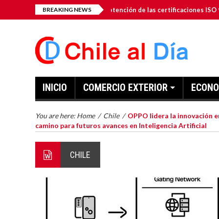
o-Gen Inc. anuncia la obtención de las certificaciones ISO 9001: 2015
BREAKING NEWS
INICIO
COMERCIO EXTERIOR
ECONO
You are here:
Home
/
Chile
/
OPPO lidera la innovación en
camino para futuros avances en Inteligencia Artificial
CHILE