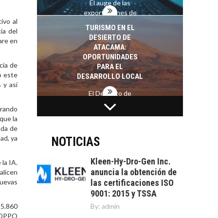
El auge de las
exportaciones de
ivo al
servicios digitales en
TURISMO EN EL
ia del
Chile:…
DESIERTO DE
are en
ATACAMA:
OPORTUNIDADES
cia de
PARA EL
o este
DESARROLLO LOCAL
 y así
El Desierto de
Atacama: Motor
LA INDUSTRIA
orando
Estratégico para el
MINERA CHILENA
que la
Desarrollo Turístico…
FRENTE AL DESAFÍO
nda de
DE LA
ad, ya
NOTICIAS
SOSTENIBILIDAD
Kleen-Hy-Dro-Gen Inc.
la IA.
Minería chilena: un
anuncia la obtención de
alicen
pilar estratégico ante
nuevas
las certificaciones ISO
el reto ineludible de…
CAPITAL DE RIESGO
9001: 2015 y TSSA
EN CHILE:
 5.860
By:
admin
OPORTUNIDADES
e OPPO