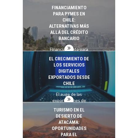
economía…
FINANCIAMIENTO
PARA PYMES EN
CHILE:
ALTERNATIVAS MÁS
ALLÁ DEL CRÉDITO
BANCARIO
Financiamiento para
pymes en Chile:
EL CRECIMIENTO DE
alternativas que
LOS SERVICIOS
trascienden el
DIGITALES
crédito…
EXPORTADOS DESDE
CHILE
El auge de las
exportaciones de
servicios digitales en
TURISMO EN EL
Chile:…
DESIERTO DE
ATACAMA:
OPORTUNIDADES
PARA EL