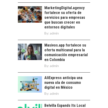
TURISMO EN EL
Chile:…
DESIERTO DE
MarketingDigital.agency
ATACAMA:
fortalece su oferta de
OPORTUNIDADES
servicios para empresas
PARA EL
que buscan crecer en
DESARROLLO LOCAL
entornos digitales
By:
admin
El Desierto de
Atacama: Motor
LA INDUSTRIA
Estratégico para el
Masivos.app fortalece su
MINERA CHILENA
Desarrollo Turístico…
oferta multicanal para la
FRENTE AL DESAFÍO
comunicación empresarial
DE LA
en Colombia
SOSTENIBILIDAD
By:
admin
Minería chilena: un
pilar estratégico ante
AliExpress anticipa una
el reto ineludible de…
nueva ola de consumo
digital en México
By:
admin
Belvilla Expands Its Local