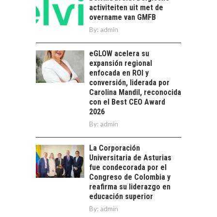
activiteiten uit met de
CHILENAS
overname van GMFB
El tipo de cambio
By:
admin
como factor
determinante en la
eGLOW acelera su
economía…
FINANCIAMIENTO
expansión regional
PARA PYMES EN
enfocada en ROI y
CHILE:
conversión, liderada por
ALTERNATIVAS MÁS
Carolina Mandil, reconocida
ALLÁ DEL CRÉDITO
con el Best CEO Award
BANCARIO
2026
By:
admin
Financiamiento para
pymes en Chile:
EL CRECIMIENTO DE
alternativas que
La Corporación
LOS SERVICIOS
trascienden el
Universitaria de Asturias
DIGITALES
crédito…
fue condecorada por el
EXPORTADOS DESDE
Congreso de Colombia y
CHILE
reafirma su liderazgo en
educación superior
El auge de las
exportaciones de
By:
admin
servicios digitales en