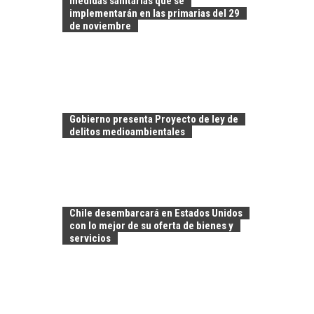
medidas sanitarias que se
implementarán en las primarias del 29
de noviembre
Gobierno presenta Proyecto de ley de
delitos medioambientales
TURISMO EN EL
DESIERTO DE
ATACAMA:
Chile desembarcará en Estados Unidos
OPORTUNIDADES
con lo mejor de su oferta de bienes y
PARA EL
servicios
DESARROLLO LOCAL
El Desierto de
Atacama: Motor
LA INDUSTRIA
Estratégico para el
MINERA CHILENA