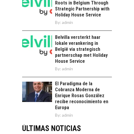
Roots in Belgium Through
Strategic Partnership with
Holiday House Service
By:
admin
Belvilla versterkt haar
lokale verankering in
België via strategisch
partnerschap met Holiday
House Service
By:
admin
El Paradigma de la
Cobranza Moderna de
Enrique Rosas González
recibe reconocimiento en
Europa
By:
admin
ÚLTIMAS NOTICIAS