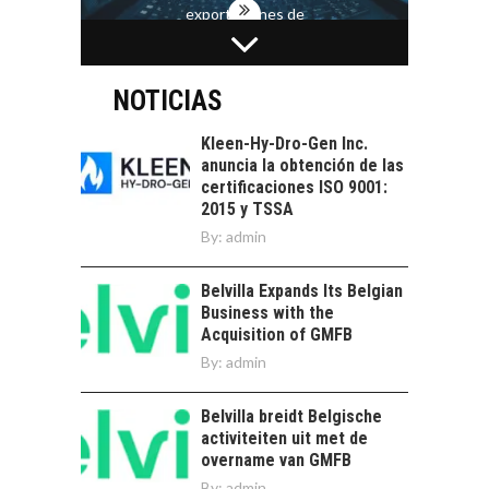
exportaciones de
servicios digitales en
TURISMO EN EL
Chile:…
DESIERTO DE
ATACAMA:
NOTICIAS
OPORTUNIDADES
PARA EL
Kleen-Hy-Dro-Gen Inc.
DESARROLLO LOCAL
anuncia la obtención de las
certificaciones ISO 9001:
El Desierto de
2015 y TSSA
Atacama: Motor
LA INDUSTRIA
By:
admin
Estratégico para el
MINERA CHILENA
Desarrollo Turístico…
FRENTE AL DESAFÍO
Belvilla Expands Its Belgian
DE LA
Business with the
SOSTENIBILIDAD
Acquisition of GMFB
Minería chilena: un
By:
admin
pilar estratégico ante
el reto ineludible de…
CHILE COMO HUB
Belvilla breidt Belgische
TECNOLÓGICO DE
activiteiten uit met de
AMÉRICA LATINA:
overname van GMFB
AVANCES Y DESAFÍOS
By:
admin