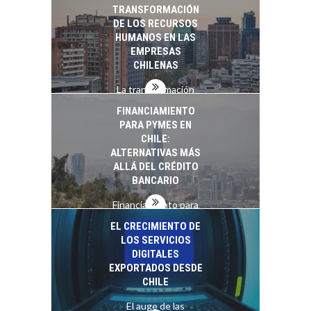
TRANSFORMACIÓN
DE LOS RECURSOS
HUMANOS EN LAS
EMPRESAS
CHILENAS
La transformación
estratégica de los
FINANCIAMIENTO
recursos humanos en
PARA PYMES EN
las empresas…
CHILE:
ALTERNATIVAS MÁS
ALLÁ DEL CRÉDITO
BANCARIO
Financiamiento para
pymes en Chile:
EL CRECIMIENTO DE
alternativas que
LOS SERVICIOS
trascienden el
DIGITALES
crédito…
EXPORTADOS DESDE
CHILE
El auge de las