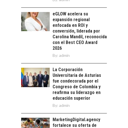
Chile como hub
tecnológico de
eGLOW acelera su
América Latina:
expansión regional
avances y desafíos…
enfocada en ROI y
LA
conversión, liderada por
TRANSFORMACIÓN
Carolina Mandil, reconocida
DE LOS RECURSOS
con el Best CEO Award
HUMANOS EN LAS
2026
EMPRESAS
By:
CHILENAS
admin
La transformación
La Corporación
estratégica de los
FINANCIAMIENTO
Universitaria de Asturias
recursos humanos en
PARA PYMES EN
fue condecorada por el
las empresas…
CHILE:
Congreso de Colombia y
ALTERNATIVAS MÁS
reafirma su liderazgo en
ALLÁ DEL CRÉDITO
educación superior
BANCARIO
By:
admin
Financiamiento para
pymes en Chile:
MarketingDigital.agency
EL CRECIMIENTO DE
alternativas que
fortalece su oferta de
LOS SERVICIOS