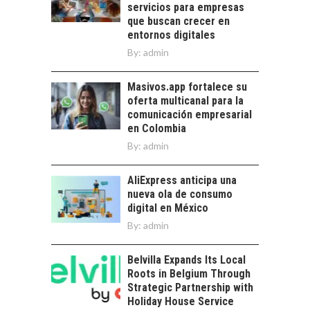
trascienden el
servicios para empresas
DIGITALES
crédito…
que buscan crecer en
EXPORTADOS DESDE
entornos digitales
CHILE
By:
admin
El auge de las
exportaciones de
Masivos.app fortalece su
servicios digitales en
oferta multicanal para la
Chile:…
comunicación empresarial
en Colombia
By:
admin
AliExpress anticipa una
nueva ola de consumo
digital en México
By:
admin
Belvilla Expands Its Local
Roots in Belgium Through
Strategic Partnership with
Holiday House Service