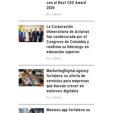
DE LOS RECURSOS
con el Best CEO Award
HUMANOS EN LAS
2026
EMPRESAS
By:
admin
CHILENAS
La transformación
La Corporación
estratégica de los
Universitaria de Asturias
FINANCIAMIENTO
recursos humanos en
fue condecorada por el
PARA PYMES EN
las empresas…
Congreso de Colombia y
CHILE:
reafirma su liderazgo en
ALTERNATIVAS MÁS
educación superior
ALLÁ DEL CRÉDITO
By:
admin
BANCARIO
Financiamiento para
MarketingDigital.agency
pymes en Chile:
fortalece su oferta de
alternativas que
servicios para empresas
trascienden el
que buscan crecer en
crédito…
entornos digitales
By:
admin
Masivos.app fortalece su