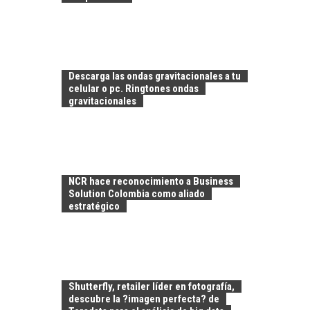
Descarga las ondas gravitacionales a tu
celular o pc. Ringtones ondas
gravitacionales
LA
TRANSFORMACIÓN
DE LOS RECURSOS
NCR hace reconocimiento a Business
HUMANOS EN LAS
Solution Colombia como aliado
EMPRESAS
estratégico
CHILENAS
La transformación
estratégica de los
FINANCIAMIENTO
recursos humanos en
PARA PYMES EN
las empresas…
Shutterfly, retailer líder en fotografía,
CHILE:
descubre la ?imagen perfecta? de
ALTERNATIVAS MÁS