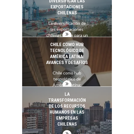
DIVERSIFICAR LAS
Desarrollo Turístico…
EXPORTACIONES
CHILENAS
La diversificación de
las exportaciones
chilenas: clave para un
crecimiento…
CHILE COMO HUB
TECNOLÓGICO DE
AMÉRICA LATINA:
AVANCES Y DESAFÍOS
Chile como hub
tecnológico de
América Latina:
avances y desafíos…
LA
TRANSFORMACIÓN
DE LOS RECURSOS
HUMANOS EN LAS
EMPRESAS
CHILENAS