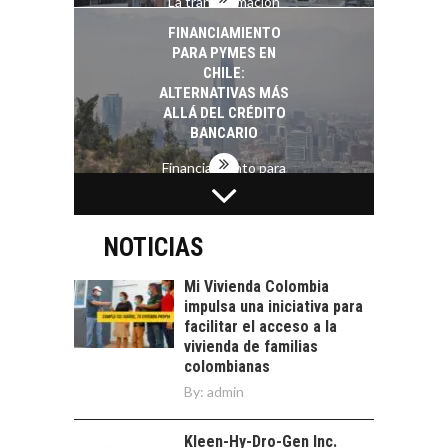
La transformación
estratégica de los
FINANCIAMIENTO
recursos humanos en
PARA PYMES EN
las empresas…
CHILE:
ALTERNATIVAS MÁS
ALLÁ DEL CRÉDITO
BANCARIO
Financiamiento para
pymes en Chile:
EL CRECIMIENTO DE
alternativas que
LOS SERVICIOS
trascienden el
DIGITALES
NOTICIAS
crédito…
EXPORTADOS DESDE
CHILE
Mi Vivienda Colombia
impulsa una iniciativa para
El auge de las
facilitar el acceso a la
exportaciones de
vivienda de familias
servicios digitales en
TURISMO EN EL
colombianas
Chile:…
DESIERTO DE
By:
admin
ATACAMA:
OPORTUNIDADES
Kleen-Hy-Dro-Gen Inc.
PARA EL