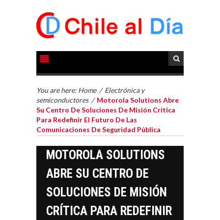
You are here:
Home
/
Electrónica y
semiconductores
/
Motorola Solutions Abre
Su Centro De Soluciones De Misión Crítica
Para Redefinir El Futuro De Las
Comunicaciones De Seguridad Pública
MOTOROLA SOLUTIONS
ABRE SU CENTRO DE
SOLUCIONES DE MISIÓN
CRÍTICA PARA REDEFINIR