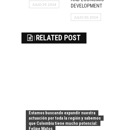
JULIO 29, 2014
DEVELOPMENT
JULIO 30, 2014
RELATED POST
Estamos buscando expandir nuestra
actuación por toda la región y sabemos
que Colombia tiene mucho potencial:
Felipe Matos