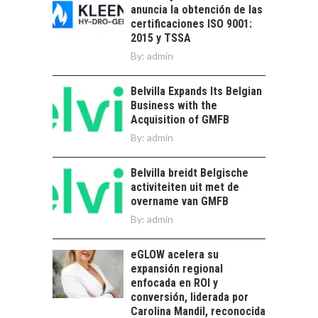
anuncia la obtención de las
DESARROLLO LOCAL
certificaciones ISO 9001:
El Desierto de
2015 y TSSA
Atacama: Motor
By:
admin
LA IMPORTANCIA DE
Estratégico para el
DIVERSIFICAR LAS
Desarrollo Turístico…
EXPORTACIONES
Belvilla Expands Its Belgian
CHILENAS
Business with the
Acquisition of GMFB
La diversificación de
By:
admin
las exportaciones
chilenas: clave para un
crecimiento…
Belvilla breidt Belgische
CHILE COMO HUB
activiteiten uit met de
TECNOLÓGICO DE
overname van GMFB
AMÉRICA LATINA:
AVANCES Y DESAFÍOS
By:
admin
Chile como hub
eGLOW acelera su
tecnológico de
expansión regional
América Latina:
enfocada en ROI y
avances y desafíos…
LA
conversión, liderada por
TRANSFORMACIÓN
Carolina Mandil, reconocida