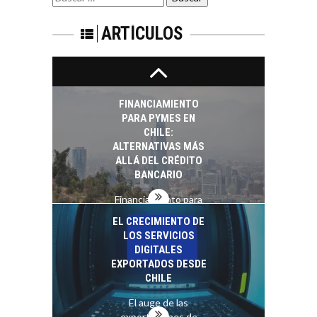
TIPO DE CAMBIO EN
por:
LAS EMPRESAS
CHILENAS
ARTÍCULOS
El tipo de cambio
como factor
determinante en la
economía…
FINANCIAMIENTO
PARA PYMES EN
CHILE:
ALTERNATIVAS MÁS
ALLÁ DEL CRÉDITO
BANCARIO
Financiamiento para
pymes en Chile:
EL CRECIMIENTO DE
alternativas que
LOS SERVICIOS
trascienden el
DIGITALES
crédito…
EXPORTADOS DESDE
CHILE
El auge de las
exportaciones de