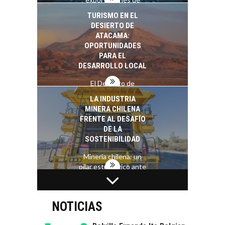
servicios digitales en
TURISMO EN EL
Chile:…
DESIERTO DE
ATACAMA:
OPORTUNIDADES
PARA EL
DESARROLLO LOCAL
El Desierto de
Atacama: Motor
LA INDUSTRIA
Estratégico para el
MINERA CHILENA
Desarrollo Turístico…
FRENTE AL DESAFÍO
DE LA
SOSTENIBILIDAD
Minería chilena: un
pilar estratégico ante
el reto ineludible de…
CAPITAL DE RIESGO
EN CHILE:
OPORTUNIDADES
NOTICIAS
PARA STARTUPS Y
NUEVOS NEGOCIOS