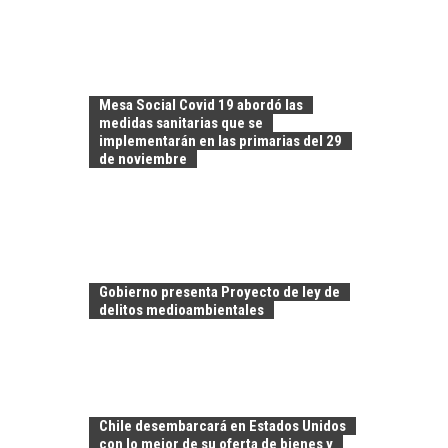
Mesa Social Covid 19 abordó las
medidas sanitarias que se
implementarán en las primarias del 29
de noviembre
Gobierno presenta Proyecto de ley de
delitos medioambientales
TURISMO EN EL
DESIERTO DE
ATACAMA:
Chile desembarcará en Estados Unidos
OPORTUNIDADES
con lo mejor de su oferta de bienes y