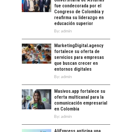
DIGITALES
crédito…
fue condecorada por el
EXPORTADOS DESDE
Congreso de Colombia y
CHILE
reafirma su liderazgo en
educación superior
El auge de las
exportaciones de
By:
admin
servicios digitales en
TURISMO EN EL
Chile:…
DESIERTO DE
MarketingDigital.agency
ATACAMA:
fortalece su oferta de
OPORTUNIDADES
servicios para empresas
PARA EL
que buscan crecer en
DESARROLLO LOCAL
entornos digitales
By:
admin
El Desierto de
Atacama: Motor
LA INDUSTRIA
Estratégico para el
Masivos.app fortalece su
MINERA CHILENA
Desarrollo Turístico…
oferta multicanal para la
FRENTE AL DESAFÍO
comunicación empresarial
DE LA
en Colombia
SOSTENIBILIDAD
By:
admin
Minería chilena: un
pilar estratégico ante
AliExpress anticipa una