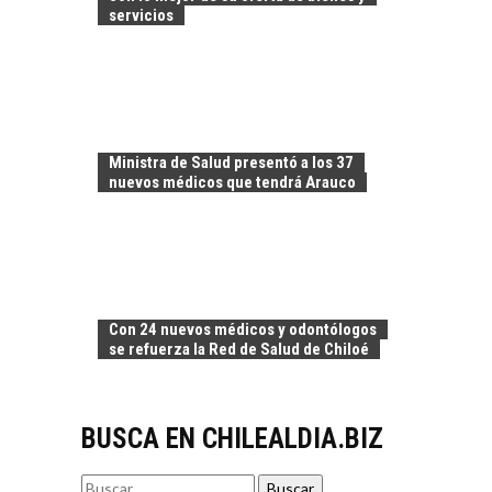
PARA EL
servicios
DESARROLLO LOCAL
El Desierto de
Atacama: Motor
LA INDUSTRIA
Estratégico para el
MINERA CHILENA
Desarrollo Turístico…
FRENTE AL DESAFÍO
Ministra de Salud presentó a los 37
DE LA
nuevos médicos que tendrá Arauco
SOSTENIBILIDAD
Minería chilena: un
pilar estratégico ante
el reto ineludible de…
CAPITAL DE RIESGO
EN CHILE:
Con 24 nuevos médicos y odontólogos
OPORTUNIDADES
se refuerza la Red de Salud de Chiloé
PARA STARTUPS Y
NUEVOS NEGOCIOS
Capital de riesgo en
BUSCA EN CHILEALDIA.BIZ
Chile: motor de
innovación para
EL IMPACTO DEL
startups…
Buscar