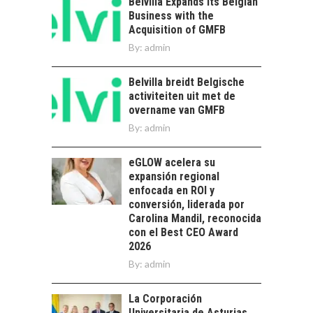
Belvilla Expands Its Belgian
Business with the
Capital de riesgo en
Acquisition of GMFB
Chile: motor de
By:
admin
innovación para
EL IMPACTO DEL
startups…
TIPO DE CAMBIO EN
Belvilla breidt Belgische
LAS EMPRESAS
activiteiten uit met de
CHILENAS
overname van GMFB
El tipo de cambio
By:
admin
como factor
determinante en la
eGLOW acelera su
economía…
FINANCIAMIENTO
expansión regional
PARA PYMES EN
enfocada en ROI y
CHILE:
conversión, liderada por
ALTERNATIVAS MÁS
Carolina Mandil, reconocida
ALLÁ DEL CRÉDITO
con el Best CEO Award
BANCARIO
2026
By:
admin
Financiamiento para
pymes en Chile:
EL CRECIMIENTO DE
alternativas que
La Corporación
LOS SERVICIOS
trascienden el
Universitaria de Asturias