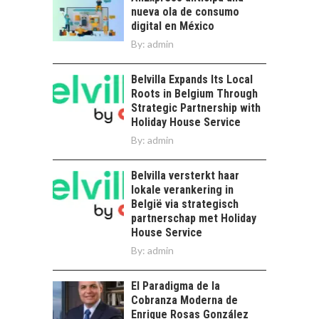
el reto ineludible de…
nueva ola de consumo
digital en México
By:
admin
Belvilla Expands Its Local
Roots in Belgium Through
Strategic Partnership with
Holiday House Service
By:
admin
Belvilla versterkt haar
lokale verankering in
België via strategisch
partnerschap met Holiday
House Service
By:
admin
El Paradigma de la
Cobranza Moderna de
Enrique Rosas González