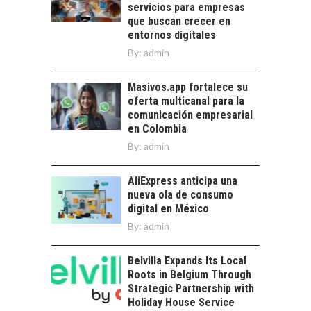
trascienden el
servicios para empresas
DIGITALES
crédito…
que buscan crecer en
EXPORTADOS DESDE
entornos digitales
CHILE
By:
admin
El auge de las
exportaciones de
Masivos.app fortalece su
servicios digitales en
oferta multicanal para la
Chile:…
comunicación empresarial
en Colombia
By:
admin
AliExpress anticipa una
nueva ola de consumo
digital en México
By:
admin
Belvilla Expands Its Local
Roots in Belgium Through
Strategic Partnership with
Holiday House Service