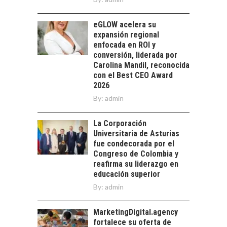
Chile como hub
tecnológico de
eGLOW acelera su
América Latina:
expansión regional
avances y desafíos…
enfocada en ROI y
LA
conversión, liderada por
TRANSFORMACIÓN
Carolina Mandil, reconocida
DE LOS RECURSOS
con el Best CEO Award
HUMANOS EN LAS
2026
EMPRESAS
By:
CHILENAS
admin
La transformación
La Corporación
estratégica de los
FINANCIAMIENTO
Universitaria de Asturias
recursos humanos en
PARA PYMES EN
fue condecorada por el
las empresas…
CHILE:
Congreso de Colombia y
ALTERNATIVAS MÁS
reafirma su liderazgo en
ALLÁ DEL CRÉDITO
educación superior
BANCARIO
By:
admin
Financiamiento para
pymes en Chile:
MarketingDigital.agency
EL CRECIMIENTO DE
alternativas que
fortalece su oferta de
LOS SERVICIOS