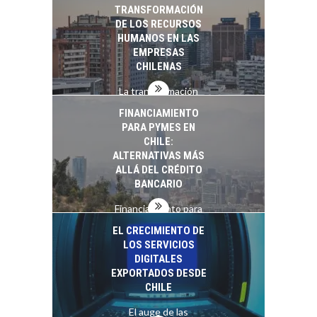
TRANSFORMACIÓN
DE LOS RECURSOS
HUMANOS EN LAS
EMPRESAS
CHILENAS
La transformación
estratégica de los
FINANCIAMIENTO
recursos humanos en
PARA PYMES EN
las empresas…
CHILE:
ALTERNATIVAS MÁS
ALLÁ DEL CRÉDITO
BANCARIO
Financiamiento para
pymes en Chile:
EL CRECIMIENTO DE
alternativas que
LOS SERVICIOS
trascienden el
DIGITALES
crédito…
EXPORTADOS DESDE
CHILE
El auge de las