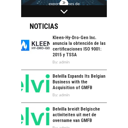
exportaciones de
servicios digitales en
TURISMO EN EL
Chile:…
DESIERTO DE
ATACAMA:
NOTICIAS
OPORTUNIDADES
PARA EL
Kleen-Hy-Dro-Gen Inc.
DESARROLLO LOCAL
anuncia la obtención de las
certificaciones ISO 9001:
El Desierto de
2015 y TSSA
Atacama: Motor
LA INDUSTRIA
By:
admin
Estratégico para el
MINERA CHILENA
Desarrollo Turístico…
FRENTE AL DESAFÍO
Belvilla Expands Its Belgian
DE LA
Business with the
SOSTENIBILIDAD
Acquisition of GMFB
Minería chilena: un
By:
admin
pilar estratégico ante
el reto ineludible de…
CHILE COMO HUB
Belvilla breidt Belgische
TECNOLÓGICO DE
activiteiten uit met de
AMÉRICA LATINA:
overname van GMFB
AVANCES Y DESAFÍOS
By:
admin