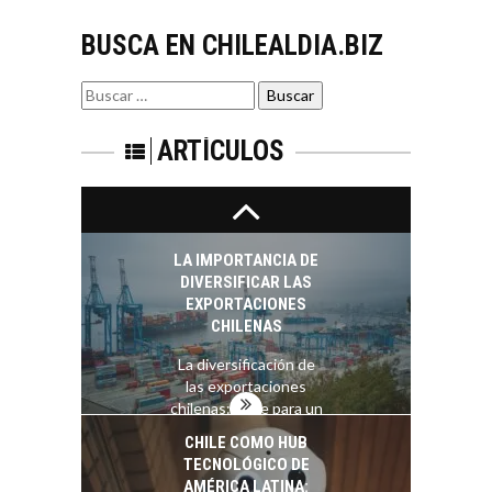
El auge de las
BUSCA EN CHILEALDIA.BIZ
exportaciones de
servicios digitales en
TURISMO EN EL
Chile:…
Buscar
DESIERTO DE
por:
ATACAMA:
OPORTUNIDADES
ARTÍCULOS
PARA EL
DESARROLLO LOCAL
El Desierto de
Atacama: Motor
LA IMPORTANCIA DE
Estratégico para el
DIVERSIFICAR LAS
Desarrollo Turístico…
EXPORTACIONES
CHILENAS
La diversificación de
las exportaciones
chilenas: clave para un
crecimiento…
CHILE COMO HUB
TECNOLÓGICO DE
AMÉRICA LATINA: