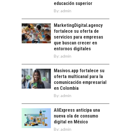
educación superior
ALLÁ DEL CRÉDITO
By:
admin
BANCARIO
Financiamiento para
MarketingDigital.agency
pymes en Chile:
fortalece su oferta de
alternativas que
servicios para empresas
trascienden el
que buscan crecer en
crédito…
entornos digitales
By:
admin
Masivos.app fortalece su
oferta multicanal para la
comunicación empresarial
en Colombia
By:
admin
AliExpress anticipa una
nueva ola de consumo
digital en México
By:
admin