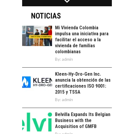
EL CRECIMIENTO DE
alternativas que
LOS SERVICIOS
trascienden el
DIGITALES
NOTICIAS
crédito…
EXPORTADOS DESDE
CHILE
Mi Vivienda Colombia
impulsa una iniciativa para
El auge de las
facilitar el acceso a la
exportaciones de
vivienda de familias
servicios digitales en
TURISMO EN EL
colombianas
Chile:…
DESIERTO DE
By:
admin
ATACAMA:
OPORTUNIDADES
Kleen-Hy-Dro-Gen Inc.
PARA EL
anuncia la obtención de las
DESARROLLO LOCAL
certificaciones ISO 9001:
El Desierto de
2015 y TSSA
Atacama: Motor
By:
admin
LA IMPORTANCIA DE
Estratégico para el
DIVERSIFICAR LAS
Desarrollo Turístico…
EXPORTACIONES
Belvilla Expands Its Belgian
CHILENAS
Business with the
Acquisition of GMFB
La diversificación de
By:
admin