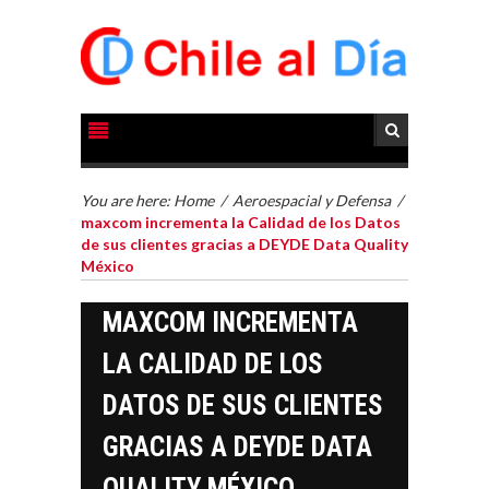
You are here:
Home
/
Aeroespacial y Defensa
/
maxcom incrementa la Calidad de los Datos
de sus clientes gracias a DEYDE Data Quality
México
MAXCOM INCREMENTA
LA CALIDAD DE LOS
DATOS DE SUS CLIENTES
GRACIAS A DEYDE DATA
QUALITY MÉXICO