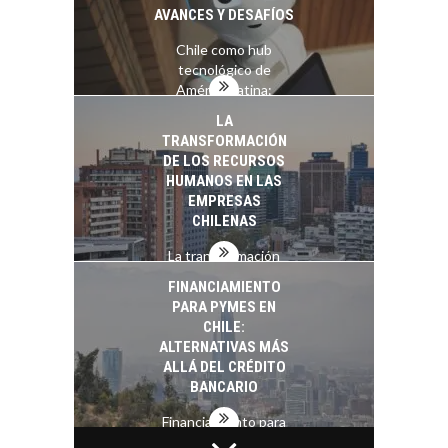
AVANCES Y DESAFÍOS
Chile como hub
tecnológico de
América Latina:
avances y desafíos…
LA
TRANSFORMACIÓN
DE LOS RECURSOS
HUMANOS EN LAS
EMPRESAS
CHILENAS
La transformación
estratégica de los
FINANCIAMIENTO
recursos humanos en
PARA PYMES EN
las empresas…
CHILE:
ALTERNATIVAS MÁS
ALLÁ DEL CRÉDITO
BANCARIO
Financiamiento para
pymes en Chile: