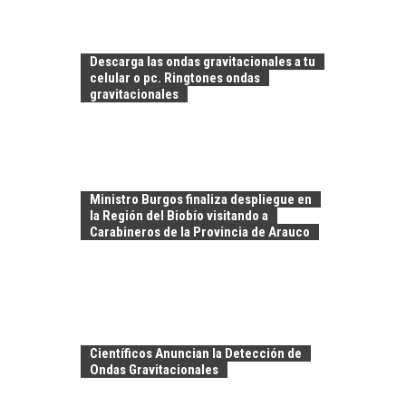
LA
TRANSFORMACIÓN
DE LOS RECURSOS
Descarga las ondas gravitacionales a tu
HUMANOS EN LAS
celular o pc. Ringtones ondas
EMPRESAS
gravitacionales
CHILENAS
La transformación
estratégica de los
FINANCIAMIENTO
recursos humanos en
PARA PYMES EN
las empresas…
Ministro Burgos finaliza despliegue en
CHILE:
la Región del Biobío visitando a
ALTERNATIVAS MÁS
Carabineros de la Provincia de Arauco
ALLÁ DEL CRÉDITO
BANCARIO
Financiamiento para
pymes en Chile:
EL CRECIMIENTO DE
alternativas que
LOS SERVICIOS
trascienden el
Científicos Anuncian la Detección de
DIGITALES
crédito…
Ondas Gravitacionales
EXPORTADOS DESDE
CHILE