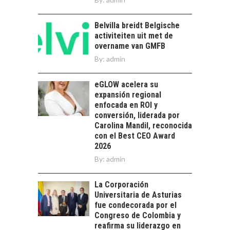
las exportaciones
chilenas: clave para un
crecimiento…
Belvilla breidt Belgische
CHILE COMO HUB
activiteiten uit met de
TECNOLÓGICO DE
overname van GMFB
AMÉRICA LATINA:
AVANCES Y DESAFÍOS
By:
admin
Chile como hub
eGLOW acelera su
tecnológico de
expansión regional
América Latina:
enfocada en ROI y
avances y desafíos…
LA
conversión, liderada por
TRANSFORMACIÓN
Carolina Mandil, reconocida
DE LOS RECURSOS
con el Best CEO Award
HUMANOS EN LAS
2026
EMPRESAS
By:
admin
CHILENAS
La transformación
La Corporación
estratégica de los
Universitaria de Asturias
FINANCIAMIENTO
recursos humanos en
fue condecorada por el
PARA PYMES EN
las empresas…
Congreso de Colombia y
CHILE:
reafirma su liderazgo en
ALTERNATIVAS MÁS