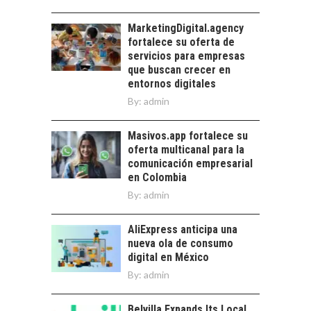
servicios digitales en
TURISMO EN EL
Chile:…
DESIERTO DE
MarketingDigital.agency
ATACAMA:
fortalece su oferta de
OPORTUNIDADES
servicios para empresas
PARA EL
que buscan crecer en
DESARROLLO LOCAL
entornos digitales
By:
admin
El Desierto de
Atacama: Motor
LA INDUSTRIA
Estratégico para el
Masivos.app fortalece su
MINERA CHILENA
Desarrollo Turístico…
oferta multicanal para la
FRENTE AL DESAFÍO
comunicación empresarial
DE LA
en Colombia
SOSTENIBILIDAD
By:
admin
Minería chilena: un
pilar estratégico ante
AliExpress anticipa una
el reto ineludible de…
nueva ola de consumo
digital en México
By:
admin
Belvilla Expands Its Local