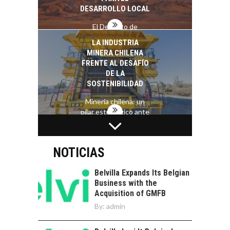
DESARROLLO LOCAL
El Desierto de
Atacama: Motor
LA INDUSTRIA
Estratégico para el
MINERA CHILENA
Desarrollo Turístico…
FRENTE AL DESAFÍO
DE LA
SOSTENIBILIDAD
Minería chilena: un
pilar estratégico ante
el reto ineludible de…
CAPITAL DE RIESGO
EN CHILE:
OPORTUNIDADES
NOTICIAS
PARA STARTUPS Y
NUEVOS NEGOCIOS
Belvilla Expands Its Belgian
Business with the
Capital de riesgo en
Acquisition of GMFB
Chile: motor de
By:
admin
innovación para
EL IMPACTO DEL
startups…
TIPO DE CAMBIO EN