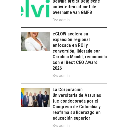
Belvilla breidt Belgische
LAS EMPRESAS
activiteiten uit met de
CHILENAS
overname van GMFB
El tipo de cambio
By:
admin
como factor
determinante en la
eGLOW acelera su
economía…
FINANCIAMIENTO
expansión regional
PARA PYMES EN
enfocada en ROI y
CHILE:
conversión, liderada por
ALTERNATIVAS MÁS
Carolina Mandil, reconocida
ALLÁ DEL CRÉDITO
con el Best CEO Award
BANCARIO
2026
By:
admin
Financiamiento para
pymes en Chile:
EL CRECIMIENTO DE
alternativas que
La Corporación
LOS SERVICIOS
trascienden el
Universitaria de Asturias
DIGITALES
crédito…
fue condecorada por el
EXPORTADOS DESDE
Congreso de Colombia y
CHILE
reafirma su liderazgo en
educación superior
El auge de las
exportaciones de
By:
admin