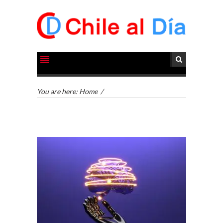
You are here:
Home
/
TURISMO EN EL
DESIERTO DE
ATACAMA:
OPORTUNIDADES
PARA EL
DESARROLLO LOCAL
El Desierto de
Atacama: Motor
LA INDUSTRIA
Estratégico para el