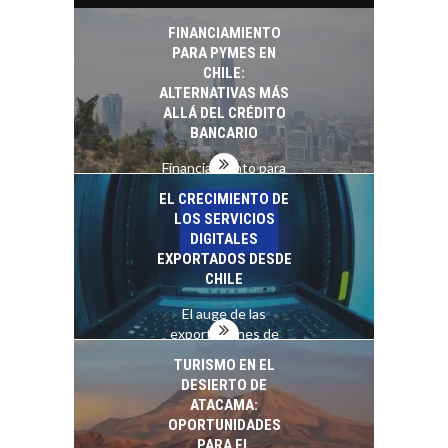
determinante en la
economía…
FINANCIAMIENTO
PARA PYMES EN
CHILE:
ALTERNATIVAS MÁS
ALLÁ DEL CRÉDITO
BANCARIO
Financiamiento para
pymes en Chile:
EL CRECIMIENTO DE
alternativas que
LOS SERVICIOS
trascienden el
DIGITALES
crédito…
EXPORTADOS DESDE
CHILE
El auge de las
exportaciones de
servicios digitales en
TURISMO EN EL
Chile:…
DESIERTO DE
ATACAMA:
OPORTUNIDADES
PARA EL