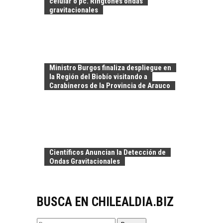
celular o pc. Ringtones ondas
PARA EL
gravitacionales
DESARROLLO LOCAL
El Desierto de
Atacama: Motor
LA INDUSTRIA
Estratégico para el
MINERA CHILENA
Desarrollo Turístico…
Ministro Burgos finaliza despliegue en
FRENTE AL DESAFÍO
la Región del Biobío visitando a
DE LA
Carabineros de la Provincia de Arauco
SOSTENIBILIDAD
Minería chilena: un
pilar estratégico ante
el reto ineludible de…
CAPITAL DE RIESGO
EN CHILE:
Científicos Anuncian la Detección de
OPORTUNIDADES
Ondas Gravitacionales
PARA STARTUPS Y
NUEVOS NEGOCIOS
Capital de riesgo en
BUSCA EN CHILEALDIA.BIZ
Chile: motor de
innovación para
EL IMPACTO DEL
startups…
Buscar