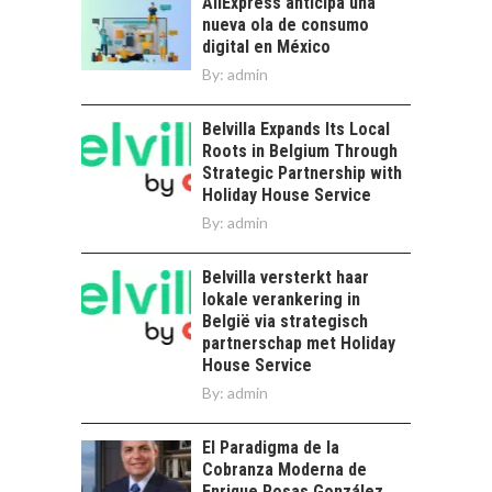
AliExpress anticipa una
el reto ineludible de…
nueva ola de consumo
digital en México
By:
admin
Belvilla Expands Its Local
Roots in Belgium Through
Strategic Partnership with
Holiday House Service
By:
admin
Belvilla versterkt haar
lokale verankering in
België via strategisch
partnerschap met Holiday
House Service
By:
admin
El Paradigma de la
Cobranza Moderna de
Enrique Rosas González