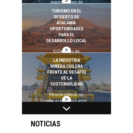
exportaciones de
servicios digitales en
TURISMO EN EL
Chile:…
DESIERTO DE
ATACAMA:
OPORTUNIDADES
PARA EL
DESARROLLO LOCAL
El Desierto de
Atacama: Motor
LA INDUSTRIA
Estratégico para el
MINERA CHILENA
Desarrollo Turístico…
FRENTE AL DESAFÍO
DE LA
SOSTENIBILIDAD
Minería chilena: un
pilar estratégico ante
el reto ineludible de…
CAPITAL DE RIESGO
EN CHILE:
OPORTUNIDADES
NOTICIAS
PARA STARTUPS Y