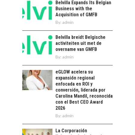
NUEVOS NEGOCIOS
Belvilla Expands Its Belgian
Business with the
Capital de riesgo en
Acquisition of GMFB
Chile: motor de
By:
admin
innovación para
EL IMPACTO DEL
startups…
TIPO DE CAMBIO EN
Belvilla breidt Belgische
LAS EMPRESAS
activiteiten uit met de
CHILENAS
overname van GMFB
El tipo de cambio
By:
admin
como factor
determinante en la
eGLOW acelera su
economía…
FINANCIAMIENTO
expansión regional
PARA PYMES EN
enfocada en ROI y
CHILE:
conversión, liderada por
ALTERNATIVAS MÁS
Carolina Mandil, reconocida
ALLÁ DEL CRÉDITO
con el Best CEO Award
BANCARIO
2026
By:
admin
Financiamiento para
pymes en Chile:
EL CRECIMIENTO DE
alternativas que
La Corporación
LOS SERVICIOS
trascienden el