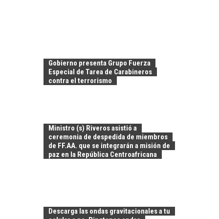
Gobierno presenta Grupo Fuerza
Especial de Tarea de Carabineros
contra el terrorismo
Ministro (s) Riveros asistió a
ceremonia de despedida de miembros
de FF.AA. que se integrarán a misión de
paz en la República Centroafricana
TURISMO EN EL
DESIERTO DE
ATACAMA:
Descarga las ondas gravitacionales a tu
OPORTUNIDADES