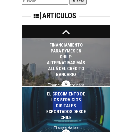
TIPO DE CAMBIO EN
por:
LAS EMPRESAS
CHILENAS
ARTÍCULOS
El tipo de cambio
como factor
determinante en la
economía…
FINANCIAMIENTO
PARA PYMES EN
CHILE:
ALTERNATIVAS MÁS
ALLÁ DEL CRÉDITO
BANCARIO
Financiamiento para
pymes en Chile:
EL CRECIMIENTO DE
alternativas que
LOS SERVICIOS
trascienden el
DIGITALES
crédito…
EXPORTADOS DESDE
CHILE
El auge de las