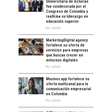
Universitaria de Asturias
DIGITALES
crédito…
fue condecorada por el
EXPORTADOS DESDE
Congreso de Colombia y
CHILE
reafirma su liderazgo en
educación superior
El auge de las
exportaciones de
By:
admin
servicios digitales en
TURISMO EN EL
Chile:…
DESIERTO DE
MarketingDigital.agency
ATACAMA:
fortalece su oferta de
OPORTUNIDADES
servicios para empresas
PARA EL
que buscan crecer en
DESARROLLO LOCAL
entornos digitales
By:
admin
El Desierto de
Atacama: Motor
LA INDUSTRIA
Estratégico para el
Masivos.app fortalece su
MINERA CHILENA
Desarrollo Turístico…
oferta multicanal para la
FRENTE AL DESAFÍO
comunicación empresarial
DE LA
en Colombia
SOSTENIBILIDAD
By:
admin
Minería chilena: un
pilar estratégico ante