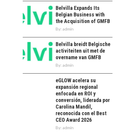
DE LA
SOSTENIBILIDAD
Belvilla Expands Its
Belgian Business with
Minería chilena: un
the Acquisition of GMFB
pilar estratégico ante
el reto ineludible de…
By:
admin
CHILE COMO HUB
TECNOLÓGICO DE
Belvilla breidt Belgische
AMÉRICA LATINA:
AVANCES Y DESAFÍOS
activiteiten uit met de
overname van GMFB
Chile como hub
By:
admin
tecnológico de
América Latina:
avances y desafíos…
eGLOW acelera su
LA
expansión regional
TRANSFORMACIÓN
enfocada en ROI y
DE LOS RECURSOS
HUMANOS EN LAS
conversión, liderada por
EMPRESAS
Carolina Mandil,
CHILENAS
reconocida con el Best
CEO Award 2026
La transformación
By:
admin
estratégica de los
FINANCIAMIENTO
recursos humanos en