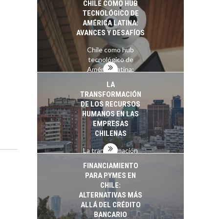
CHILE COMO HUB
TECNOLÓGICO DE
AMÉRICA LATINA:
AVANCES Y DESAFÍOS
Chile como hub
tecnológico de
América Latina:
avances y desafíos…
LA
TRANSFORMACIÓN
DE LOS RECURSOS
HUMANOS EN LAS
EMPRESAS
CHILENAS
La transformación
estratégica de los
FINANCIAMIENTO
recursos humanos en
PARA PYMES EN
las empresas…
CHILE:
ALTERNATIVAS MÁS
ALLÁ DEL CRÉDITO
BANCARIO