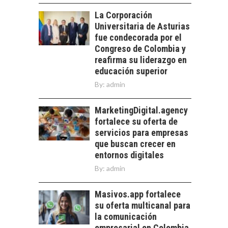
PARA PYMES EN
las empresas…
La Corporación
CHILE:
Universitaria de Asturias
ALTERNATIVAS MÁS
ALLÁ DEL CRÉDITO
fue condecorada por el
BANCARIO
Congreso de Colombia y
reafirma su liderazgo en
Financiamiento para
educación superior
pymes en Chile:
EL CRECIMIENTO DE
alternativas que
By:
admin
LOS SERVICIOS
trascienden el
DIGITALES
crédito…
MarketingDigital.agency
EXPORTADOS DESDE
fortalece su oferta de
CHILE
servicios para empresas
El auge de las
que buscan crecer en
exportaciones de
entornos digitales
servicios digitales en
By:
admin
Chile:…
Masivos.app fortalece
su oferta multicanal para
la comunicación
empresarial en Colombia