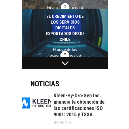
Financiamiento para
pymes en Chile:
EL CRECIMIENTO DE
alternativas que
LOS SERVICIOS
trascienden el
DIGITALES
crédito…
EXPORTADOS DESDE
CHILE
El auge de las
exportaciones de
servicios digitales en
TURISMO EN EL
Chile:…
DESIERTO DE
ATACAMA:
OPORTUNIDADES
NOTICIAS
PARA EL
DESARROLLO LOCAL
Kleen-Hy-Dro-Gen Inc.
anuncia la obtención de
El Desierto de
las certificaciones ISO
Atacama: Motor
LA INDUSTRIA
9001: 2015 y TSSA
Estratégico para el
MINERA CHILENA
Desarrollo Turístico…
By:
admin
FRENTE AL DESAFÍO